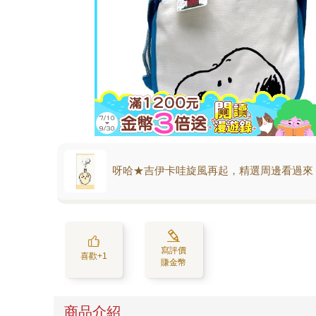
呀哈★吉伊卡哇旋風再起，精選周邊看過來
寫評價
喜歡+1
賺金幣
商品介紹