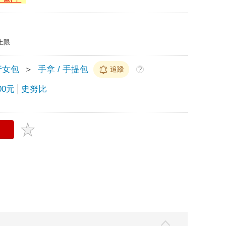
上限
行女包
＞
手拿 / 手提包
追蹤
?
000元
史努比