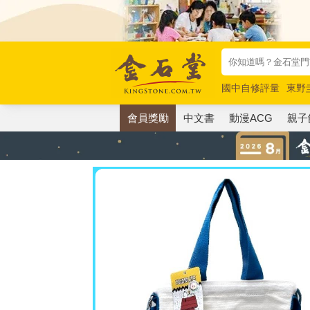
國中自修評量
東野
唯紅花綻放
奧德賽
會員獎勵
中文書
動漫ACG
親子