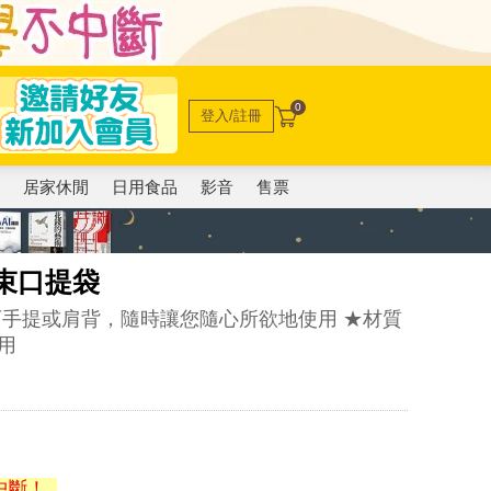
0
登入/註冊
電
居家休閒
日用食品
影音
售票
】束口提袋
可手提或肩背，隨時讓您隨心所欲地使用 ★材質
用
中斷！