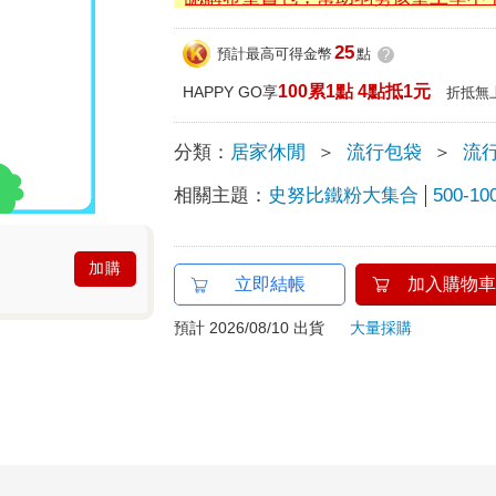
25
預計最高可得金幣
點
?
100累1點 4點抵1元
HAPPY GO享
折抵無
分類：
居家休閒
＞
流行包袋
＞
流
相關主題：
史努比鐵粉大集合
500-1
加購
立即結帳
加入購物車
預計 2026/08/10 出貨
大量採購