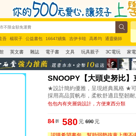
圭吾
楊双子
公益書包
16647續集
吉伊卡哇
高希均
通靈藥師
路邊攤新作
馬斯克
玩具總動員5
超慢跑
館
英文書
雜誌
電子書
文具
玩具親子
3C電玩
家
SNOOPY【大頭史努比
★設計簡約優雅，呈現經典風格 ★
採用高品質帆布，柔軟舒適且堅韌耐
包包內有夾層袋設計，方便東西分類
580
84
折
元
690
元
認購希望書包，幫助弱勢孩童上學不