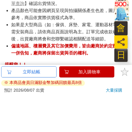
單查詢
】確認出貨情況。
產品顏色可能會因網頁呈現與拍攝關係產生色差，圖片僅供
參考，商品依實際供貨樣式為準。
如果是大型商品（如：傢俱、床墊、家電、運動器材等）及
會
需安裝商品，請依商品頁面說明為主。訂單完成收款確認
後，出貨廠商將會和您聯繫確認相關配送等細節。
員
偏遠地區、樓層費及其它加價費用，皆由廠商於約定配送時
日
一併告知，廠商將保留出貨與否的權利。
提醒您！！
金石堂及銀行均不會請您操作ATM! 如接獲電話要求您前往
ATM提款機，請不要聽從指示，以免受騙上當！
退換貨須知：
**提醒您，鑑賞期不等於試用期，退回商品須為全新狀態**
依據「消費者保護法」第19條及行政院消費者保護處公告之
「通訊交易解除權合理例外情事適用準則」，以下商品購買
後，除商品本身有瑕疵外，將不提供7天的猶豫期：
易於腐敗、保存期限較短或解約時即將逾期。（如：生