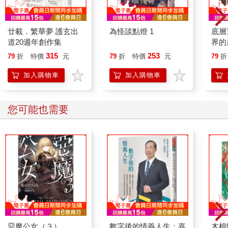
廿載．繁華夢 護玄出
為怪談點燈 1
底層
道20週年創作集
界的
315
253
79
折
特價
元
79
折
特價
元
79
折
加入購物車
加入購物車
您可能也需要
惡魔公女（３）
數字後的情義人生：嘉
木棉