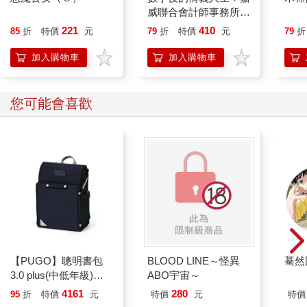
威聯合會計師事務所創
辦人張威珍的故事
221
410
85
折
特價
元
79
折
特價
元
79
折
加入購物車
加入購物車
您可能會喜歡
【PUGO】聰明書包
BLOOD LINE～怪異
驀然
3.0 plus(中低年級)酷
ABO宇宙～
黑 全新進化玩美上市
4161
280
95
折
特價
元
特價
元
特價