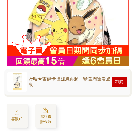
呀哈★吉伊卡哇旋風再起，精選周邊看過
加購
來
寫評價
喜歡+1
賺金幣