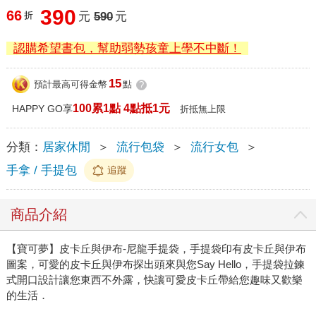
390
66
折
元
590
元
認購希望書包，幫助弱勢孩童上學不中斷！
15
預計最高可得金幣
點
?
100累1點 4點抵1元
HAPPY GO享
折抵無上限
分類：
居家休閒
＞
流行包袋
＞
流行女包
＞
手拿 / 手提包
追蹤
商品介紹
【寶可夢】皮卡丘與伊布-尼龍手提袋，手提袋印有皮卡丘與伊布
圖案，可愛的皮卡丘與伊布探出頭來與您Say Hello，手提袋拉鍊
式開口設計讓您東西不外露，快讓可愛皮卡丘帶給您趣味又歡樂
的生活．