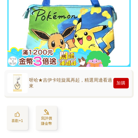
呀哈★吉伊卡哇旋風再起，精選周邊看過
加購
來
寫評價
喜歡+1
賺金幣