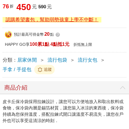
450
76
折
元
590
元
認購希望書包，幫助弱勢孩童上學不中斷！
20
預計最高可得金幣
點
?
100累1點 4點抵1元
HAPPY GO享
折抵無上限
分類：
居家休閒
＞
流行包袋
＞
流行女包
＞
手拿 / 手提包
追蹤
商品介紹
皮卡丘保冷袋採用拉鍊設計，讓您可以方便地放入和取出飲料或
食物，保冷袋內層是錫箔材質，讓您裝入冰涼的東西後，保冷袋
持續為您保持溫度，搭配拉鍊式開口讓溫度不易流失，讓您在戶
外也可以享受這清涼的時刻．