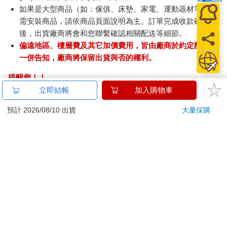
如果是大型商品（如：傢俱、床墊、家電、運動器材等）及
需安裝商品，請依商品頁面說明為主。訂單完成收款確認
後，出貨廠商將會和您聯繫確認相關配送等細節。
偏遠地區、樓層費及其它加價費用，皆由廠商於約定配送時
一併告知，廠商將保留出貨與否的權利。
提醒您！！
金石堂及銀行均不會請您操作ATM! 如接獲電話要求您前往
立即結帳
加入購物車
ATM提款機，請不要聽從指示，以免受騙上當！
預計 2026/08/10 出貨
大量採購
退換貨須知：
**提醒您，鑑賞期不等於試用期，退回商品須為全新狀態**
依據「消費者保護法」第19條及行政院消費者保護處公告之
「通訊交易解除權合理例外情事適用準則」，以下商品購買
後，除商品本身有瑕疵外，將不提供7天的猶豫期：
易於腐敗、保存期限較短或解約時即將逾期。（如：生
鮮食品）
依消費者要求所為之客製化給付。（客製化商品）
報紙、期刊或雜誌。（含MOOK、外文雜誌）