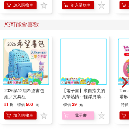
加入購物車
加入購物車
您可能會喜歡
2026第12屆希望書包
【電子書】來自指尖的
Tam
組／文具組
真摯熱情～輕浮男消防
塔麻
員帶著熱烈眼神擁抱我
園系
500
39
51
折
特價
元
特價
元
特價
～(第17話)
地冰
加入購物車
電子書