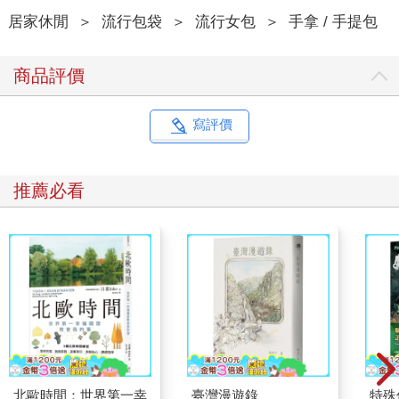
居家休閒
＞
流行包袋
＞
流行女包
＞
手拿 / 手提包
商品評價
寫評價
推薦必看
北歐時間：世界第一幸
臺灣漫遊錄
特殊傳