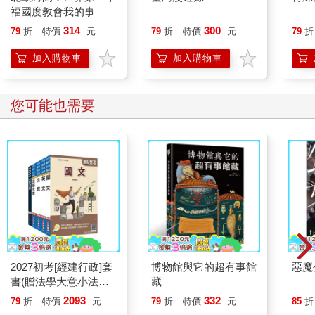
福國度教會我的事
314
300
79
折
特價
元
79
折
特價
元
79
折
加入購物車
加入購物車
您可能也需要
2027初考[經建行政]套
博物館與它的超有事館
惡魔
書(贈法學大意小法
藏
典、國文複選題答題技
2093
332
79
折
特價
元
79
折
特價
元
85
折
巧雲端講座)