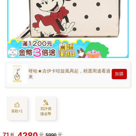
呀哈★吉伊卡哇旋風再起，精選周邊看過
加購
來
寫評價
喜歡+1
賺金幣
4280
71
折
元
5990
元