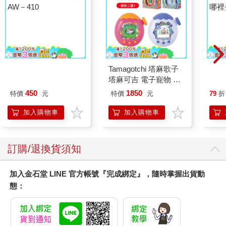
40－70吋通用壁掛架
Tamagotchi 塔麻歌子
AI
AW－410
塔麻可吉 電子寵物 樂
哪裡
園系列（熱帶橙果／極
哥白
450
1850
特價
元
特價
元
79
折
地冰雪）
加入購物車
加入購物車
訂購/退換貨須知
加入金石堂 LINE 官方帳號『完成綁定』，隨時掌握出貨動
態：