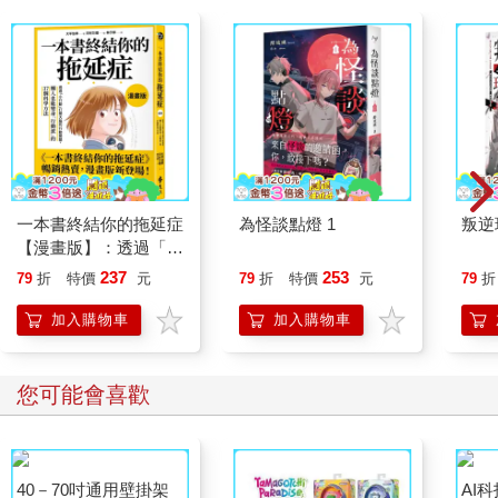
一本書終結你的拖延症
為怪談點燈 1
叛逆
【漫畫版】：透過「小
行動」打開大腦的行動
237
253
79
折
特價
元
79
折
特價
元
79
折
開關，懶人也能變身
「行動派」的37個科
加入購物車
加入購物車
學方法
您可能會喜歡