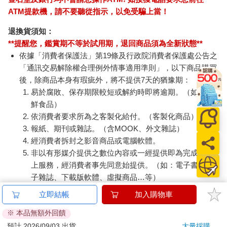
ATM提款機，請不要聽從指示，以免受騙上當！
退換貨須知：
**提醒您，鑑賞期不等於試用期，退回商品須為全新狀態**
依據「消費者保護法」第19條及行政院消費者保護處公告之
「通訊交易解除權合理例外情事適用準則」，以下商品購買
後，除商品本身有瑕疵外，將不提供7天的猶豫期：
易於腐敗、保存期限較短或解約時即將逾期。（如：生
鮮食品）
依消費者要求所為之客製化給付。（客製化商品）
報紙、期刊或雜誌。（含MOOK、外文雜誌）
經消費者拆封之影音商品或電腦軟體。
非以有形媒介提供之數位內容或一經提供即為完成之線
上服務，經消費者事先同意始提供。（如：電子書、電
子雜誌、下載版軟體、虛擬商品…等）
已拆封之個人衛生用品。（如：內衣褲、刮鬍刀、除毛
立即結帳
加入購物車
刀…等）
※ 本品無額外回饋
若非上列種類商品，均享有到貨7天的猶豫期（含例假
日）。
預計 2026/09/03 出貨
大量採購