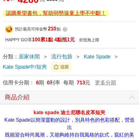
認購希望書包，幫助弱勢孩童上學不中斷！
210
預計最高可得金幣
點
?
100累1點 4點抵1元
HAPPY GO享
折抵無上限
分類：
居家休閒
＞
流行包袋
＞
Kate Spade
＞
Kate Spade中/短夾
追蹤
信用卡分期：
6
期
0
利率 每期
713
元
更多分期
商品介紹
kate spade 迪士尼聯名皮革短夾
Kate Spade以簡潔靈動的設計，別具特色的色彩搭配，營造
出
既能迎合時尚風潮，又能夠維持自我風格的款式，竄紅的美