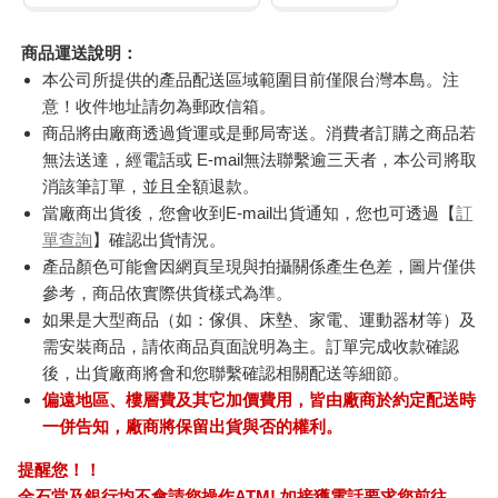
商品運送說明：
本公司所提供的產品配送區域範圍目前僅限台灣本島。注
意！收件地址請勿為郵政信箱。
商品將由廠商透過貨運或是郵局寄送。消費者訂購之商品若
無法送達，經電話或 E-mail無法聯繫逾三天者，本公司將取
消該筆訂單，並且全額退款。
當廠商出貨後，您會收到E-mail出貨通知，您也可透過【
訂
單查詢
】確認出貨情況。
產品顏色可能會因網頁呈現與拍攝關係產生色差，圖片僅供
參考，商品依實際供貨樣式為準。
如果是大型商品（如：傢俱、床墊、家電、運動器材等）及
需安裝商品，請依商品頁面說明為主。訂單完成收款確認
後，出貨廠商將會和您聯繫確認相關配送等細節。
偏遠地區、樓層費及其它加價費用，皆由廠商於約定配送時
一併告知，廠商將保留出貨與否的權利。
提醒您！！
金石堂及銀行均不會請您操作ATM! 如接獲電話要求您前往