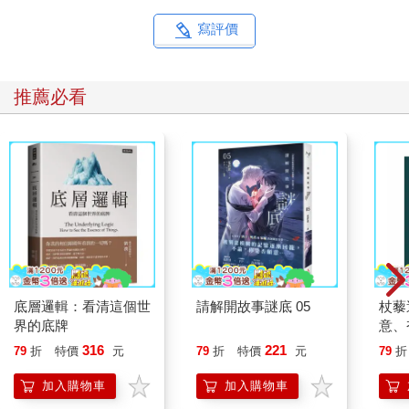
寫評價
推薦必看
底層邏輯：看清這個世
請解開故事謎底 05
杖藜
界的底牌
意、
恭談
316
221
79
折
特價
元
79
折
特價
元
79
折
想
加入購物車
加入購物車