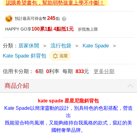
認購希望書包，幫助弱勢孩童上學不中斷！
245
預計最高可得金幣
點
?
100累1點 4點抵1元
HAPPY GO享
折抵無上限
分類：
居家休閒
＞
流行包袋
＞
Kate Spade
＞
Kate Spade 斜背包
追蹤
信用卡分期：
6
期
0
利率 每期
833
元
更多分期
商品介紹
kate spade 星星尼龍斜背包
Kate Spade以簡潔靈動的設計，別具特色的色彩搭配，營造
出
既能迎合時尚風潮，又能夠維持自我風格的款式，竄紅的美
國輕奢華品牌。