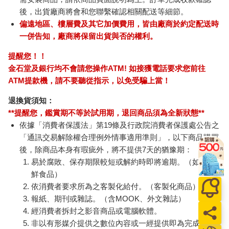
後，出貨廠商將會和您聯繫確認相關配送等細節。
偏遠地區、樓層費及其它加價費用，皆由廠商於約定配送時
一併告知，廠商將保留出貨與否的權利。
提醒您！！
金石堂及銀行均不會請您操作ATM! 如接獲電話要求您前往
ATM提款機，請不要聽從指示，以免受騙上當！
退換貨須知：
**提醒您，鑑賞期不等於試用期，退回商品須為全新狀態**
依據「消費者保護法」第19條及行政院消費者保護處公告之
「通訊交易解除權合理例外情事適用準則」，以下商品購買
後，除商品本身有瑕疵外，將不提供7天的猶豫期：
易於腐敗、保存期限較短或解約時即將逾期。（如：生
鮮食品）
依消費者要求所為之客製化給付。（客製化商品）
報紙、期刊或雜誌。（含MOOK、外文雜誌）
經消費者拆封之影音商品或電腦軟體。
非以有形媒介提供之數位內容或一經提供即為完成之線