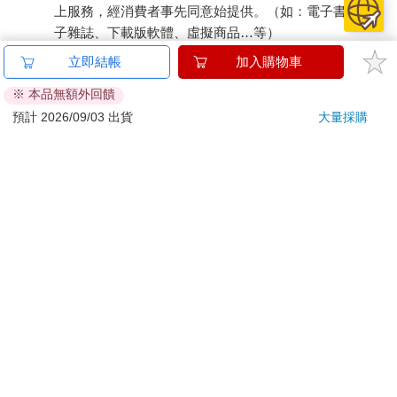
上服務，經消費者事先同意始提供。（如：電子書、電
子雜誌、下載版軟體、虛擬商品…等）
已拆封之個人衛生用品。（如：內衣褲、刮鬍刀、除毛
立即結帳
加入購物車
刀…等）
※ 本品無額外回饋
若非上列種類商品，均享有到貨7天的猶豫期（含例假
日）。
預計 2026/09/03 出貨
大量採購
辦理退換貨時，商品（組合商品恕無法接受單獨退貨）必須
是您收到商品時的原始狀態（包含商品本體、配件、贈品、
保證書、所有附隨資料文件及原廠內外包裝…等），請勿直
接使用原廠包裝寄送，或於原廠包裝上黏貼紙張或書寫文
字。
退回商品若無法回復原狀，將請您負擔回復原狀所需費用，
嚴重時將影響您的退貨權益。