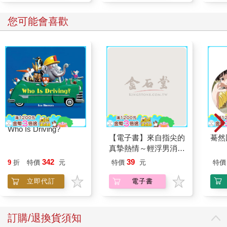
您可能會喜歡
Who Is Driving?
【電子書】來自指尖的
驀然
真摯熱情～輕浮男消防
員帶著熱烈眼神擁抱我
342
39
9
折
特價
元
特價
元
特價
～(第16話)
立即代訂
電子書
訂購/退換貨須知