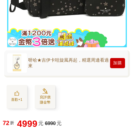
呀哈★吉伊卡哇旋風再起，精選周邊看過
加購
來
寫評價
喜歡+1
賺金幣
4999
72
折
元
6990
元