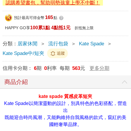
認購希望書包，幫助弱勢孩童上學不中斷！
165
預計最高可得金幣
點
?
100累1點 4點抵1元
HAPPY GO享
折抵無上限
分類：
居家休閒
＞
流行包袋
＞
Kate Spade
＞
Kate Spade中/短夾
追蹤
信用卡分期：
6
期
0
利率 每期
563
元
更多分期
商品介紹
kate spade 質感皮革短夾
Kate Spade以簡潔靈動的設計，別具特色的色彩搭配，營造
出
既能迎合時尚風潮，又能夠維持自我風格的款式，竄紅的美
國輕奢華品牌。