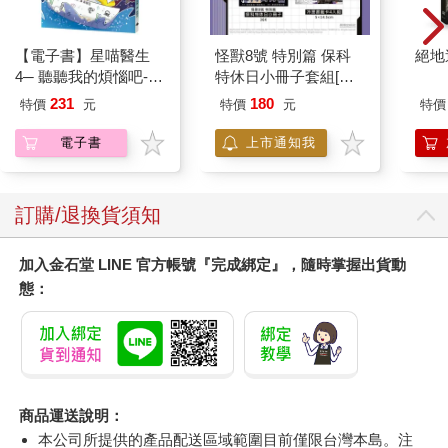
【電子書】星喵醫生
怪獸8號 特別篇 保科
絕地
4─ 聽聽我的煩惱吧-假
特休日小冊子套組[限
期挑戰
加購]
231
180
特價
元
特價
元
特價
電子書
上市通知我
訂購/退換貨須知
加入金石堂 LINE 官方帳號『完成綁定』，隨時掌握出貨動
態：
商品運送說明：
本公司所提供的產品配送區域範圍目前僅限台灣本島。注