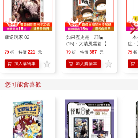
叛逆玩家 02
如果歷史是一群喵
一本
(15)：大清風雲篇【萌
症：
貓漫畫學歷史】
開大
221
387
79
折
特價
元
79
折
特價
元
79
折
人也
的3
加入購物車
加入購物車
您可能會喜歡