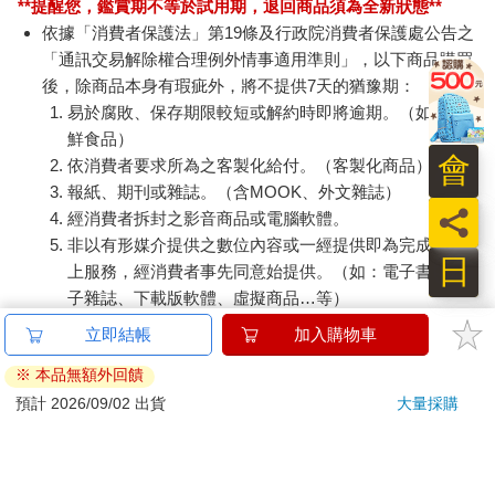
**提醒您，鑑賞期不等於試用期，退回商品須為全新狀態**
依據「消費者保護法」第19條及行政院消費者保護處公告之
「通訊交易解除權合理例外情事適用準則」，以下商品購買
後，除商品本身有瑕疵外，將不提供7天的猶豫期：
易於腐敗、保存期限較短或解約時即將逾期。（如：生
鮮食品）
會
依消費者要求所為之客製化給付。（客製化商品）
報紙、期刊或雜誌。（含MOOK、外文雜誌）
員
經消費者拆封之影音商品或電腦軟體。
非以有形媒介提供之數位內容或一經提供即為完成之線
日
上服務，經消費者事先同意始提供。（如：電子書、電
子雜誌、下載版軟體、虛擬商品…等）
已拆封之個人衛生用品。（如：內衣褲、刮鬍刀、除毛
刀…等）
若非上列種類商品，均享有到貨7天的猶豫期（含例假
日）。
辦理退換貨時，商品（組合商品恕無法接受單獨退貨）必須
是您收到商品時的原始狀態（包含商品本體、配件、贈品、
保證書、所有附隨資料文件及原廠內外包裝…等），請勿直