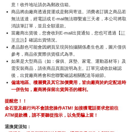
意！收件地址請勿為郵政信箱。
商品將由廠商透過貨運或是郵局寄送。消費者訂購之商品若
無法送達，經電話或 E-mail無法聯繫逾三天者，本公司將取
消該筆訂單，並且全額退款。
當廠商出貨後，您會收到E-mail出貨通知，您也可透過【
訂
單查詢
】確認出貨情況。
產品顏色可能會因網頁呈現與拍攝關係產生色差，圖片僅供
參考，商品依實際供貨樣式為準。
如果是大型商品（如：傢俱、床墊、家電、運動器材等）及
需安裝商品，請依商品頁面說明為主。訂單完成收款確認
後，出貨廠商將會和您聯繫確認相關配送等細節。
偏遠地區、樓層費及其它加價費用，皆由廠商於約定配送時
一併告知，廠商將保留出貨與否的權利。
提醒您！！
金石堂及銀行均不會請您操作ATM! 如接獲電話要求您前往
ATM提款機，請不要聽從指示，以免受騙上當！
退換貨須知：