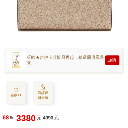
呀哈★吉伊卡哇旋風再起，精選周邊看過
加購
來
寫評價
喜歡+1
賺金幣
3380
68
折
元
4990
元