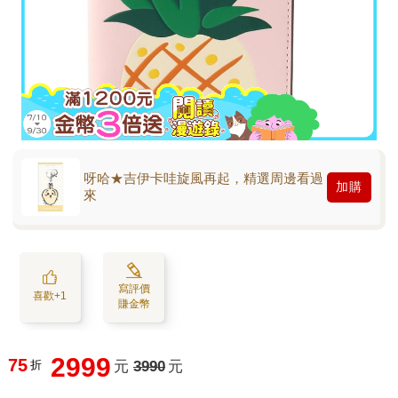
呀哈★吉伊卡哇旋風再起，精選周邊看過
加購
來
寫評價
喜歡+1
賺金幣
2999
75
折
元
3990
元