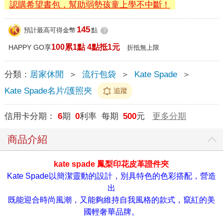
認購希望書包，幫助弱勢孩童上學不中斷！
145
預計最高可得金幣
點
?
100累1點 4點抵1元
HAPPY GO享
折抵無上限
分類：
居家休閒
＞
流行包袋
＞
Kate Spade
＞
Kate Spade名片/護照夾
追蹤
信用卡分期：
6
期
0
利率 每期
500
元
更多分期
商品介紹
kate spade 鳳梨印花皮革證件夾
Kate Spade以簡潔靈動的設計，別具特色的色彩搭配，營造
出
既能迎合時尚風潮，又能夠維持自我風格的款式，竄紅的美
國輕奢華品牌。