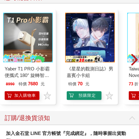
Yaber T1 PRO 小影霸
《星星的觀測日誌》男
Taiw
便攜式 180° 旋轉智能
嘉賓小卡組
Nove
投影機
editi
7680
70
特價
元
特價
元
73
折
8990
加入購物車
預購限定
訂購/退換貨須知
加入金石堂 LINE 官方帳號『完成綁定』，隨時掌握出貨動