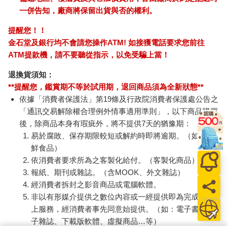
一併告知，廠商將保留出貨與否的權利。
提醒您！！
金石堂及銀行均不會請您操作ATM! 如接獲電話要求您前往
ATM提款機，請不要聽從指示，以免受騙上當！
退換貨須知：
**提醒您，鑑賞期不等於試用期，退回商品須為全新狀態**
依據「消費者保護法」第19條及行政院消費者保護處公告之
「通訊交易解除權合理例外情事適用準則」，以下商品購買
後，除商品本身有瑕疵外，將不提供7天的猶豫期：
易於腐敗、保存期限較短或解約時即將逾期。（如：生
鮮食品）
依消費者要求所為之客製化給付。（客製化商品）
報紙、期刊或雜誌。（含MOOK、外文雜誌）
經消費者拆封之影音商品或電腦軟體。
非以有形媒介提供之數位內容或一經提供即為完成之線
上服務，經消費者事先同意始提供。（如：電子書、電
子雜誌、下載版軟體、虛擬商品…等）