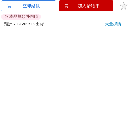
已拆封之個人衛生用品。（如：內衣褲、刮鬍刀、除毛
立即結帳
加入購物車
刀…等）
※ 本品無額外回饋
若非上列種類商品，均享有到貨7天的猶豫期（含例假
日）。
預計 2026/09/03 出貨
大量採購
辦理退換貨時，商品（組合商品恕無法接受單獨退貨）必須
是您收到商品時的原始狀態（包含商品本體、配件、贈品、
保證書、所有附隨資料文件及原廠內外包裝…等），請勿直
接使用原廠包裝寄送，或於原廠包裝上黏貼紙張或書寫文
字。
退回商品若無法回復原狀，將請您負擔回復原狀所需費用，
嚴重時將影響您的退貨權益。