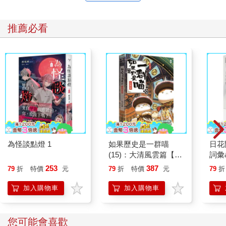
推薦必看
為怪談點燈 1
如果歷史是一群喵
日花
(15)：大清風雲篇【萌
詞彙
貓漫畫學歷史】
253
387
79
折
特價
元
79
折
特價
元
79
折
加入購物車
加入購物車
您可能會喜歡