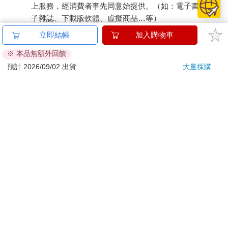
上服務，經消費者事先同意始提供。（如：電子書、電
子雜誌、下載版軟體、虛擬商品…等）
已拆封之個人衛生用品。（如：內衣褲、刮鬍刀、除毛
立即結帳
加入購物車
刀…等）
※ 本品無額外回饋
若非上列種類商品，均享有到貨7天的猶豫期（含例假
日）。
預計 2026/09/02 出貨
大量採購
辦理退換貨時，商品（組合商品恕無法接受單獨退貨）必須
是您收到商品時的原始狀態（包含商品本體、配件、贈品、
保證書、所有附隨資料文件及原廠內外包裝…等），請勿直
接使用原廠包裝寄送，或於原廠包裝上黏貼紙張或書寫文
字。
退回商品若無法回復原狀，將請您負擔回復原狀所需費用，
嚴重時將影響您的退貨權益。