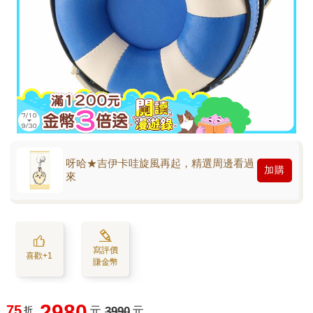
呀哈★吉伊卡哇旋風再起，精選周邊看過
加購
來
寫評價
喜歡+1
賺金幣
2980
75
折
元
3990
元