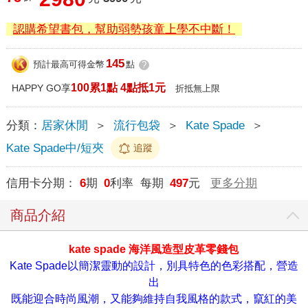
認購希望書包，幫助弱勢孩童上學不中斷！
145
預計最高可得金幣
點
?
100累1點 4點抵1元
HAPPY GO享
折抵無上限
分類：
居家休閒
＞
流行包袋
＞
Kate Spade
＞
Kate Spade中/短夾
追蹤
信用卡分期：
6
期
0
利率 每期
497
元
更多分期
商品介紹
kate spade 海洋風造型皮革零錢包
Kate Spade以簡潔靈動的設計，別具特色的色彩搭配，營造
出
既能迎合時尚風潮，又能夠維持自我風格的款式，竄紅的美