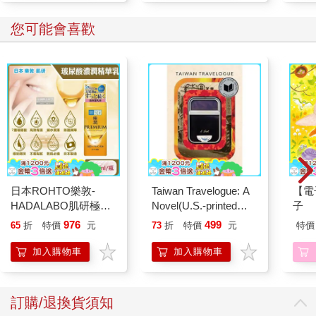
您可能會喜歡
日本ROHTO樂敦-
Taiwan Travelogue: A
【電
HADALABO肌研極潤
Novel(U.S.-printed
子
金緻7重玻尿酸高效保
edition)
976
499
65
折
特價
元
73
折
特價
元
特價
濕潤澤特濃精華乳液
140ml/金瓶(Premium
加入購物車
加入購物車
臉部肌膚護理乳霜,素
顏保養乾肌水凝乳)
訂購/退換貨須知