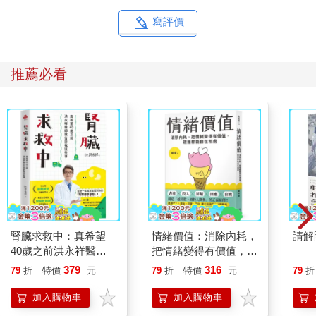
寫評價
推薦必看
腎臟求救中：真希望
情緒價值：消除內耗，
請解
40歲之前洪永祥醫師
把情緒變得有價值，跟
就告訴我這些事
誰都能自在相處
379
316
79
折
特價
元
79
折
特價
元
79
折
加入購物車
加入購物車