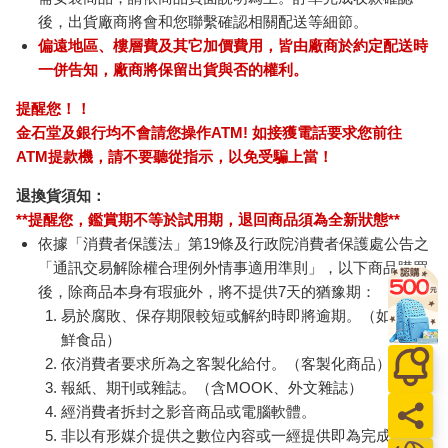
後，出貨廠商將會和您聯繫確認相關配送等細節。
偏遠地區、樓層費及其它加價費用，皆由廠商於約定配送時
一併告知，廠商將保留出貨與否的權利。
提醒您！！
金石堂及銀行均不會請您操作ATM! 如接獲電話要求您前往
ATM提款機，請不要聽從指示，以免受騙上當！
退換貨須知：
**提醒您，鑑賞期不等於試用期，退回商品須為全新狀態**
依據「消費者保護法」第19條及行政院消費者保護處公告之
「通訊交易解除權合理例外情事適用準則」，以下商品購買
後，除商品本身有瑕疵外，將不提供7天的猶豫期：
易於腐敗、保存期限較短或解約時即將逾期。（如：生
鮮食品）
依消費者要求所為之客製化給付。（客製化商品）
報紙、期刊或雜誌。（含MOOK、外文雜誌）
經消費者拆封之影音商品或電腦軟體。
非以有形媒介提供之數位內容或一經提供即為完成之線