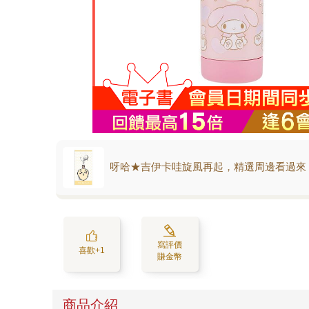
呀哈★吉伊卡哇旋風再起，精選周邊看過來
寫評價
喜歡+1
賺金幣
商品介紹