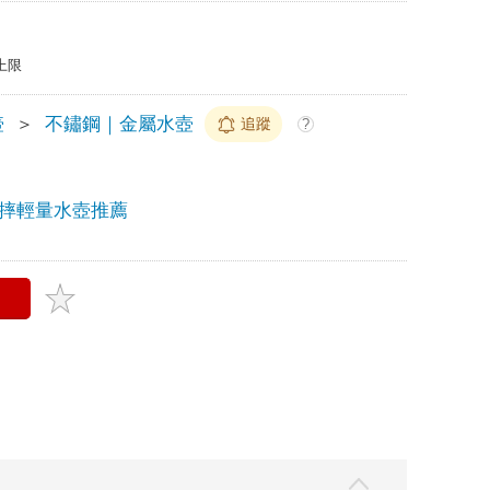
上限
壺
＞
不鏽鋼｜金屬水壺
追蹤
?
摔輕量水壺推薦