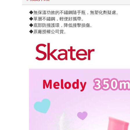
◆無保溫功效的不鏽鋼隨手瓶，無塑化劑疑慮。
◆單層不鏽鋼，輕便好攜帶。
◆底部防撞護環，降低撞擊損傷。
◆原廠授權公司貨。