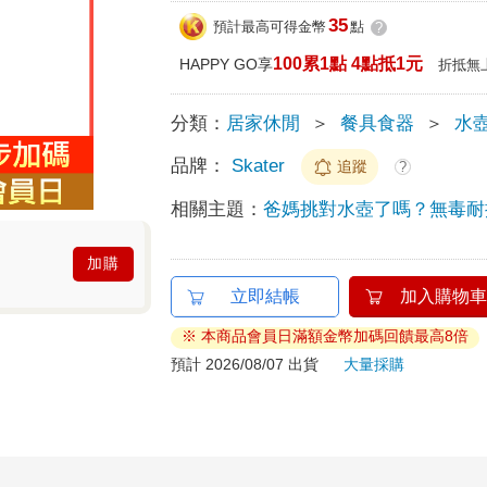
35
預計最高可得金幣
點
?
100累1點 4點抵1元
HAPPY GO享
折抵無
分類：
居家休閒
＞
餐具食器
＞
水
品牌：
Skater
追蹤
?
相關主題：
爸媽挑對水壺了嗎？無毒耐
加購
立即結帳
加入購物車
※ 本商品會員日滿額金幣加碼回饋最高8倍
預計 2026/08/07 出貨
大量採購