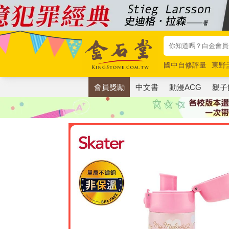
國中自修評量
東野
唯紅花綻放
奧德賽
會員獎勵
中文書
動漫ACG
親子