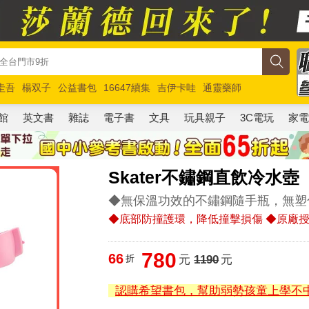
圭吾
楊双子
公益書包
16647續集
吉伊卡哇
通靈藥師
路邊攤新作
馬斯克
玩具總動員5
超慢跑
館
英文書
雜誌
電子書
文具
玩具親子
3C電玩
家
Skater不鏽鋼直飲冷水壺
◆無保溫功效的不鏽鋼隨手瓶，無塑
◆底部防撞護環，降低撞擊損傷 ◆原廠
780
66
折
元
1190
元
認購希望書包，幫助弱勢孩童上學不