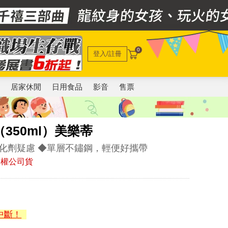
0
登入/註冊
電
居家休閒
日用食品
影音
售票
（350ml）美樂蒂
化劑疑慮 ◆單層不鏽鋼，輕便好攜帶
授權公司貨
中斷！