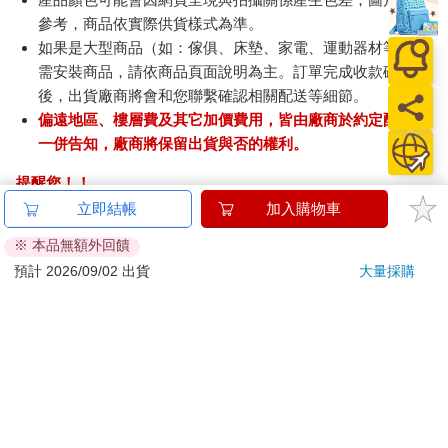
參考，商品依實際供貨樣式為準。
如果是大型商品（如：傢俱、床墊、家電、運動器材等）及
需安裝商品，請依商品頁面說明為主。訂單完成收款確認
後，出貨廠商將會和您聯繫確認相關配送等細節。
偏遠地區、樓層費及其它加價費用，皆由廠商於約定配送時
一併告知，廠商將保留出貨與否的權利。
提醒您！！
金石堂及銀行均不會請您操作ATM! 如接獲電話要求您前往
立即結帳
加入購物車
ATM提款機，請不要聽從指示，以免受騙上當！
※ 本品無額外回饋
退換貨須知：
預計 2026/09/02 出貨
大量採購
**提醒您，鑑賞期不等於試用期，退回商品須為全新狀態**
依據「消費者保護法」第19條及行政院消費者保護處公告之
「通訊交易解除權合理例外情事適用準則」，以下商品購買
後，除商品本身有瑕疵外，將不提供7天的猶豫期：
易於腐敗、保存期限較短或解約時即將逾期。（如：生
鮮食品）
依消費者要求所為之客製化給付。（客製化商品）