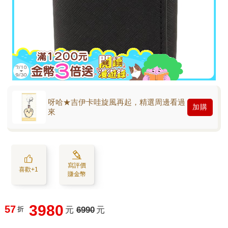
呀哈★吉伊卡哇旋風再起，精選周邊看過
加購
來
寫評價
喜歡+1
賺金幣
3980
57
折
元
6990
元