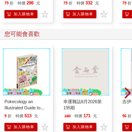
人，歐洲最血腥的宗教
洲懸
296
332
79
折
特價
元
79
折
特價
元
79
折
戰爭
斯．
精采
加入購物車
加入購物車
您可能會喜歡
Pokecology an
幸運雜誌8月2026第
吉伊
Illustrated Guide to
195期
Pokemon Ecology
513
171
9
折
特價
元
特價
元
96
折
180
(Pokemon Pikachu
Press)
加入購物車
加入購物車