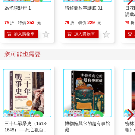
為怪談點燈 1
請解開故事謎底 01
日花
詞彙
253
229
79
折
特價
元
79
折
特價
元
79
折
加入購物車
加入購物車
您可能也需要
三十年戰爭史（1618-
博物館與它的超有事館
密林
1648）──死亡數百萬
藏
報》