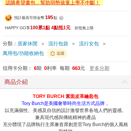
認購希望書包，幫助弱勢孩童上學不中斷！
195
預計最高可得金幣
點
?
100累1點 4點抵1元
HAPPY GO享
折抵無上限
分類：
居家休閒
＞
流行包袋
＞
流行女包
＞
萬用包/功能收納包
追蹤
信用卡分期：
6
期
0
利率 每期
663
元
更多分期
商品介紹
TORY BURCH 素面皮革鑰匙包
Tory Burch是美國奢華時尚生活方式品牌，
以充滿個性、美感及自信的設計激發世界各地人們的靈感。
兼具現代感與傳統精神的產品
充分體現了品牌執行主席兼首席創意官Tory Burch的個人風格