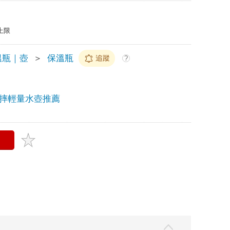
上限
溫瓶｜壺
＞
保溫瓶
追蹤
?
摔輕量水壺推薦