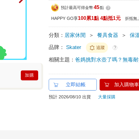
45
預計最高可得金幣
點
?
100累1點 4點抵1元
HAPPY GO享
折抵無
分類：
居家休閒
＞
餐具食器
＞
保
品牌：
Skater
追蹤
?
相關主題：
爸媽挑對水壺了嗎？無毒耐
加購
立即結帳
加入購物車
預計 2026/08/10 出貨
大量採購