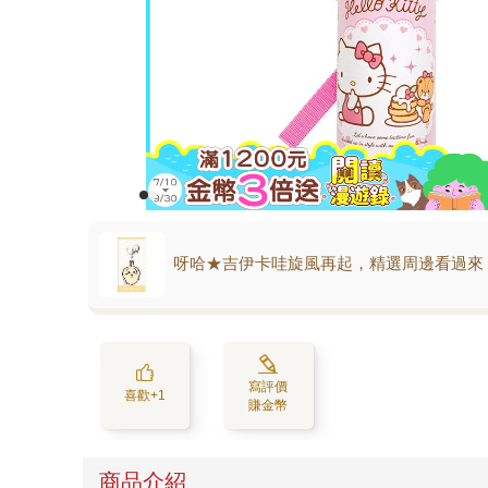
呀哈★吉伊卡哇旋風再起，精選周邊看過來
寫評價
喜歡+1
賺金幣
商品介紹