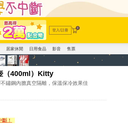
0
登入/註冊
電
居家休閒
日用食品
影音
售票
400ml）Kitty
層不鏽鋼內膽真空隔離，保溫保冷效果佳
中斷！