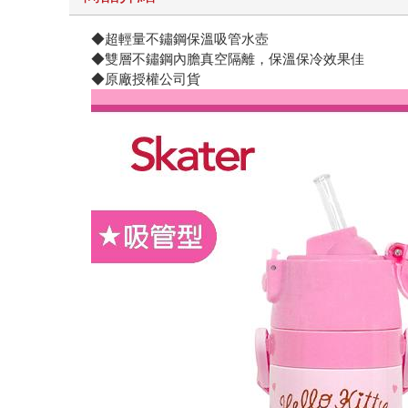
◆超輕量不鏽鋼保溫吸管水壺
◆雙層不鏽鋼內膽真空隔離，保溫保冷效果佳
◆原廠授權公司貨