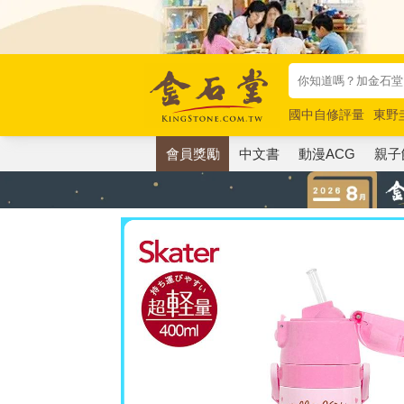
國中自修評量
東野
唯紅花綻放
奧德賽
會員獎勵
中文書
動漫ACG
親子