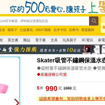
圭吾
楊双子
公益書包
16647續集
吉伊卡哇
高希均
通靈藥師
路邊攤新作
馬斯克
玩具總動員5
超慢跑
館
英文書
雜誌
電子書
文具
玩具親子
3C電玩
家
Skater吸管不鏽鋼保溫水壺（
◆超輕量不鏽鋼保溫吸管水壺 ◆雙
◆原廠授權公司貨
990
5
折
元
1980
元
認購希望書包，幫助弱勢孩童上學不