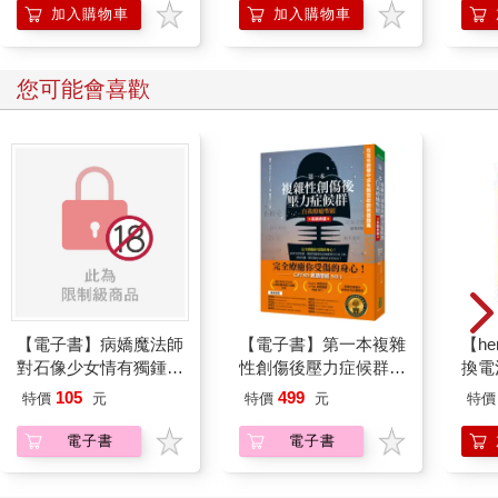
解析後冷戰時代非對稱
加入購物車
加入購物車
衝突的政治邏輯
您可能會喜歡
【電子書】病嬌魔法師
【電子書】第一本複雜
【he
對石像少女情有獨鍾
性創傷後壓力症候群自
換電
——魔女融化在愛徒的
我療癒聖經（長銷典
105
499
特價
元
特價
元
特價
熱吻裡【漫畫版】(1)
藏）
電子書
電子書