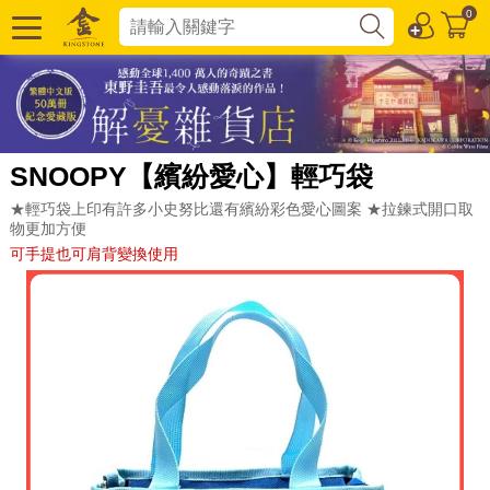
0
SNOOPY【繽紛愛心】輕巧袋
★輕巧袋上印有許多小史努比還有繽紛彩色愛心圖案 ★拉鍊式開口取
物更加方便
可手提也可肩背變換使用