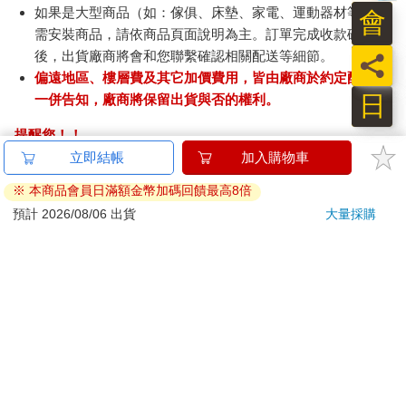
如果是大型商品（如：傢俱、床墊、家電、運動器材等）及
會
需安裝商品，請依商品頁面說明為主。訂單完成收款確認
後，出貨廠商將會和您聯繫確認相關配送等細節。
員
偏遠地區、樓層費及其它加價費用，皆由廠商於約定配送時
日
一併告知，廠商將保留出貨與否的權利。
提醒您！！
金石堂及銀行均不會請您操作ATM! 如接獲電話要求您前往
立即結帳
加入購物車
ATM提款機，請不要聽從指示，以免受騙上當！
※ 本商品會員日滿額金幣加碼回饋最高8倍
退換貨須知：
預計 2026/08/06 出貨
大量採購
**提醒您，鑑賞期不等於試用期，退回商品須為全新狀態**
依據「消費者保護法」第19條及行政院消費者保護處公告之
「通訊交易解除權合理例外情事適用準則」，以下商品購買
後，除商品本身有瑕疵外，將不提供7天的猶豫期：
易於腐敗、保存期限較短或解約時即將逾期。（如：生
鮮食品）
依消費者要求所為之客製化給付。（客製化商品）
報紙、期刊或雜誌。（含MOOK、外文雜誌）