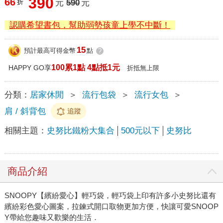
390
66
折
元
590
元
認購希望書包，幫助弱勢孩童上學不中斷！
15
預計最高可得金幣
點
?
100累1點 4點抵1元
HAPPY GO享
折抵無上限
分類：
居家休閒
＞
流行包袋
＞
流行女包
＞
肩 / 斜背包
追蹤
相關主題：
史努比鐵粉大集合
500元以下
史努比
商品介紹
SNOOPY【繽紛愛心】輕巧袋，輕巧袋上印有許多小史努比還有
繽紛彩色愛心圖案，拉鍊式開口取物更加方便，快讓可愛SNOOP
Y帶給您趣味又歡樂的生活．