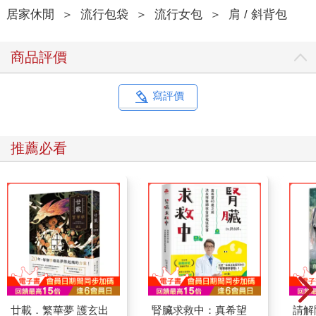
居家休閒
＞
流行包袋
＞
流行女包
＞
肩 / 斜背包
商品評價
寫評價
推薦必看
廿載．繁華夢 護玄出
腎臟求救中：真希望
請解