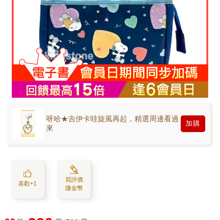
呀哈★吉伊卡哇旋風再起，精選周邊看過
加購
來
寫評價
喜歡+1
賺金幣