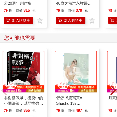
道20週年創作集
40歲之前洪永祥醫師
就告訴我這些事
315
379
79
折
特價
元
79
折
特價
元
79
折
加入購物車
加入購物車
您可能也需要
非對稱戰爭，衝突中的
舒舒19歲寫真=
月亮
小國決策：以弱抗強的
Shushu 19s
戰爭抉擇？從伊拉克、
photography
355
497
79
折
特價
元
79
折
特價
元
79
折
摩爾多瓦到塞爾維亞，