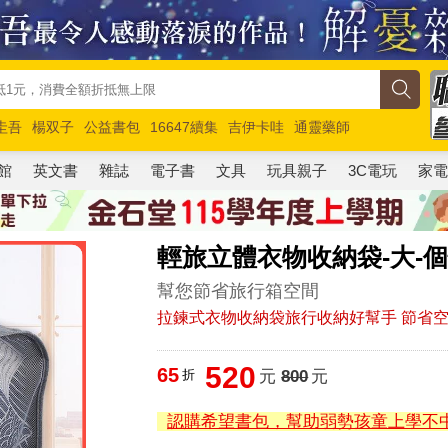
圭吾
楊双子
公益書包
16647續集
吉伊卡哇
通靈藥師
路邊攤新作
馬斯克
玩具總動員5
超慢跑
館
英文書
雜誌
電子書
文具
玩具親子
3C電玩
家
輕旅立體衣物收納袋-大-個
幫您節省旅行箱空間
拉鍊式衣物收納袋旅行收納好幫手 節省
520
65
折
元
800
元
認購希望書包，幫助弱勢孩童上學不