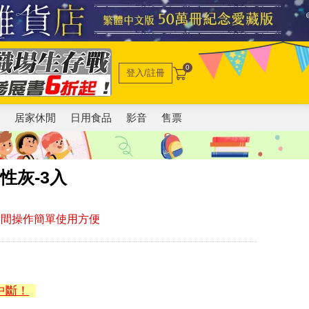
0
登入/註冊
電
居家休閒
日用食品
影音
售票
性灰-3入
空間操作簡單使用方便
中斷！