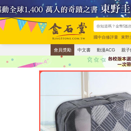
國中自修評量
東野
唯紅花綻放
奧德賽
會員獎勵
中文書
動漫ACG
親子