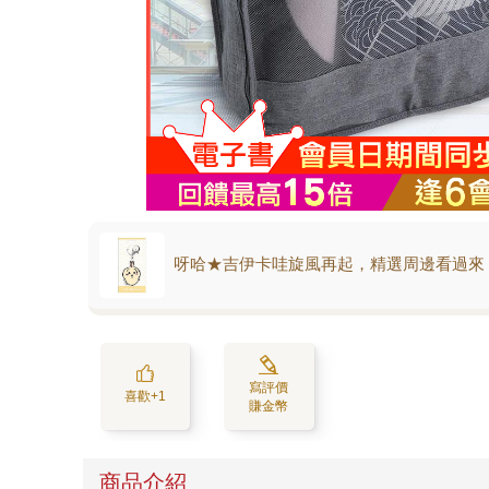
呀哈★吉伊卡哇旋風再起，精選周邊看過來
寫評價
喜歡+1
賺金幣
商品介紹