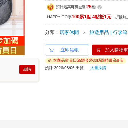
25
預計最高可得金幣
點
?
100累1點 4點抵1元
HAPPY GO享
折抵無
分類：
居家休閒
＞
旅遊用品 | 行李箱
立即結帳
加入購物車
※ 本商品會員日滿額金幣加碼回饋最高8倍
預計 2026/08/06 出貨
大量採購
加購