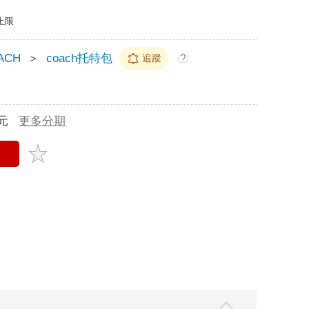
上限
ACH
＞
coach托特包
追蹤
?
元
更多分期