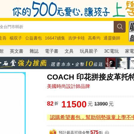
圭吾
楊双子
公益書包
16647續集
吉伊卡哇
高希均
通靈藥師
路邊攤新作
馬斯克
玩具總動員5
超慢跑
館
英文書
雜誌
電子書
文具
玩具親子
3C電玩
家
COACH 印花拼接皮革
美國時尚設計師品牌
11500
82
折
元
13990
元
認購希望書包，幫助弱勢孩童上學不
575
預計最高可得金幣
點
?