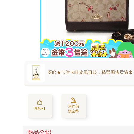
呀哈★吉伊卡哇旋風再起，精選周邊看過來
寫評價
喜歡+1
賺金幣
商品介紹