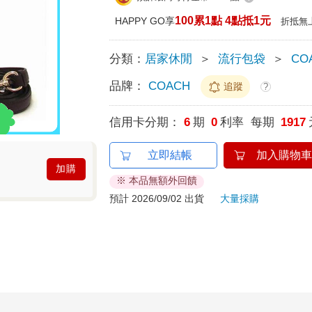
100累1點 4點抵1元
HAPPY GO享
折抵無
分類：
居家休閒
＞
流行包袋
＞
CO
品牌：
COACH
追蹤
?
信用卡分期：
6
期
0
利率 每期
1917
立即結帳
加入購物車
加購
※ 本品無額外回饋
預計 2026/09/02 出貨
大量採購