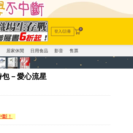
0
登入/註冊
電
居家休閒
日用食品
影音
售票
托特包－愛心流星
中斷！