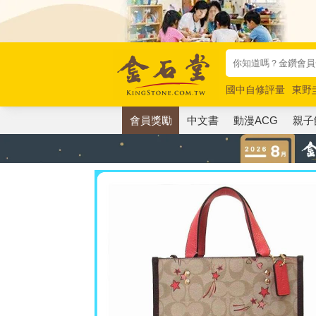
國中自修評量
東野
唯紅花綻放
奧德賽
會員獎勵
中文書
動漫ACG
親子