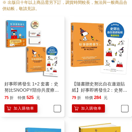
※ 出版日十年以上商品需另下訂，調貨時間較長，無法與一般商品合
併結帳，敬請見諒。
好事即將發生 1+2 套書：史
【隨書贈史努比自在遨遊貼
努比SNOOPY陪你共度療癒
紙】好事即將發生2：史努比
生活！
Snoopy陪你發現獨一無二的
525
284
75
折
特價
元
79
折
特價
元
自己
加入購物車
加入購物車