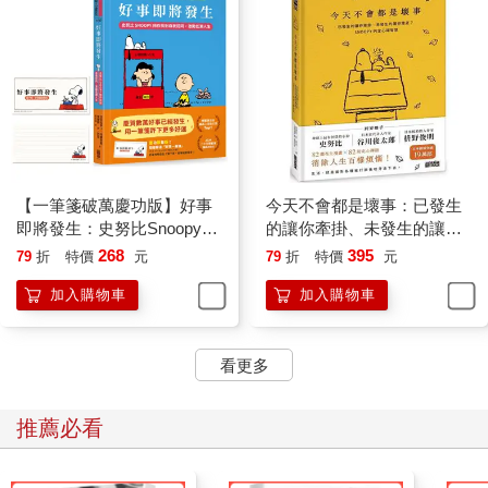
【一筆箋破萬慶功版】好事
今天不會都是壞事：已發生
即將發生：史努比Snoopy陪
的讓你牽掛、未發生的讓你
你找到自我認同，激勵低潮
擔憂？SNOOPY史努比的定
268
395
79
折
特價
元
79
折
特價
元
人生
心禪智慧
加入購物車
加入購物車
看更多
推薦必看