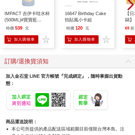
IMPACT 吉伊卡哇水杯
16647 Birthday Cake
【日本
(500ML)#寶寶藍
拍貼風小卡組
鷗】
IMCHB01LB
(8款
539
120
特價
元
特價
元
69
折
Kit
企鵝
加入購物車
加入購物車
訂購/退換貨須知
加入金石堂 LINE 官方帳號『完成綁定』，隨時掌握出貨動
態：
商品運送說明：
本公司所提供的產品配送區域範圍目前僅限台灣本島。注