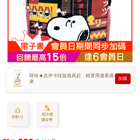
呀哈★吉伊卡哇旋風再起，精選周邊看過
加購
來
寫評價
喜歡+1
賺金幣