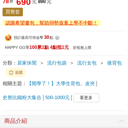
690
78
折
元
890
元
買整套
認購希望書包，幫助弱勢孩童上學不中斷！
30
預計最高可得金幣
點
?
100累1點 4點抵1元
HAPPY GO享
折抵無上限
分類：
居家休閒
＞
流行包袋
＞
流行女包
＞
後背包
追蹤
相關主題：
【開學了！】大學生背包、皮夾
史努比鐵粉大集合
500-1000元
看更多
商品介紹