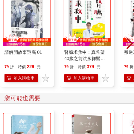
請解開故事謎底 01
腎臟求救中：真希望
叛逆
40歲之前洪永祥醫師
就告訴我這些事
229
379
79
折
特價
元
79
折
特價
元
79
折
加入購物車
加入購物車
您可能也需要