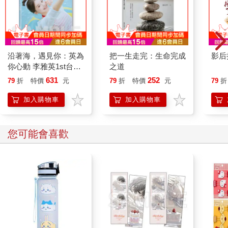
沿著海，遇見你：英為
把一生走完：生命完成
影后
你心動 李雅英1st台灣
之道
感性紙上電影系列
631
252
79
折
特價
元
79
折
特價
元
79
折
加入購物車
加入購物車
您可能會喜歡