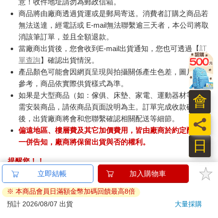
意！收件地址請勿為郵政信箱。
商品將由廠商透過貨運或是郵局寄送。消費者訂購之商品若
無法送達，經電話或 E-mail無法聯繫逾三天者，本公司將取
消該筆訂單，並且全額退款。
當廠商出貨後，您會收到E-mail出貨通知，您也可透過【
訂
單查詢
】確認出貨情況。
產品顏色可能會因網頁呈現與拍攝關係產生色差，圖片僅供
參考，商品依實際供貨樣式為準。
如果是大型商品（如：傢俱、床墊、家電、運動器材等）及
會
需安裝商品，請依商品頁面說明為主。訂單完成收款確認
後，出貨廠商將會和您聯繫確認相關配送等細節。
員
偏遠地區、樓層費及其它加價費用，皆由廠商於約定配送時
日
一併告知，廠商將保留出貨與否的權利。
提醒您！！
金石堂及銀行均不會請您操作ATM! 如接獲電話要求您前往
ATM提款機，請不要聽從指示，以免受騙上當！
退換貨須知：
**提醒您，鑑賞期不等於試用期，退回商品須為全新狀態**