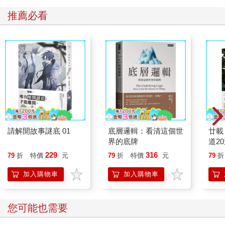
推薦必看
請解開故事謎底 01
底層邏輯：看清這個世
廿載
界的底牌
道2
229
316
79
折
特價
元
79
折
特價
元
79
折
加入購物車
加入購物車
您可能也需要