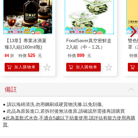
【13章】專業冰滴菓
FoodSaver真空密鮮盒
雙色
臻3入組(160ml/瓶)
2入組（中－1.2L）
罩（
525
899
84
折
特價
元
特價
元
特價
加入購物車
加入購物車
備註
● 請以海綿清洗.勿用鋼刷或硬質物洗滌.以免刮傷。
● 此品為原裝進口,若拆封後無法復原,請確認所需後再請購買
●此為直飲式水壺,不適合5歲以下幼童使用,請評估有能力使用再購
買