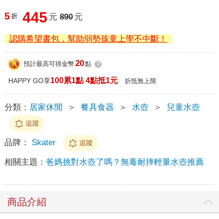
445
5
折
元
890
元
認購希望書包，幫助弱勢孩童上學不中斷！
20
預計最高可得金幣
點
?
100累1點 4點抵1元
HAPPY GO享
折抵無上限
分類：
居家休閒
＞
餐具食器
＞
水壺
＞
兒童水壺
追蹤
品牌：
Skater
追蹤
相關主題：
爸媽挑對水壺了嗎？無毒耐摔輕量水壺推薦
商品介紹