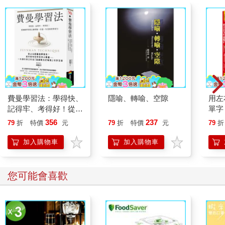
費曼學習法：學得快、
隱喻、轉喻、空隙
用左
記得牢、考得好！從被
單字
動學習到主動掌握，打
(附「
356
237
79
折
特價
元
79
折
特價
元
79
折
造一生受用的學習力
含V
水書
加入購物車
加入購物車
您可能會喜歡