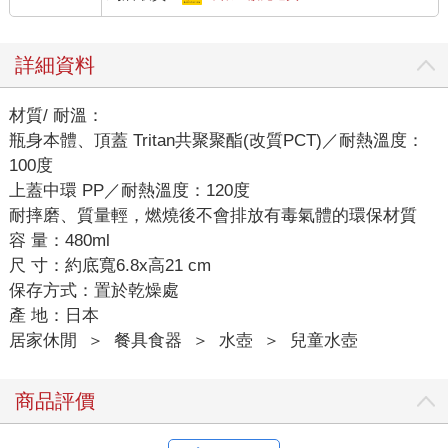
詳細資料
材質/ 耐溫：
瓶身本體、頂蓋 Tritan共聚聚酯(改質PCT)／耐熱溫度：
100度
上蓋中環 PP／耐熱溫度：120度
耐摔磨、質量輕，燃燒後不會排放有毒氣體的環保材質
容 量：480ml
尺 寸：約底寬6.8x高21 cm
保存方式：置於乾燥處
產 地：日本
居家休閒
＞
餐具食器
＞
水壺
＞
兒童水壺
商品評價