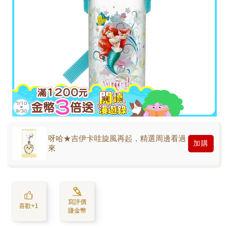
呀哈★吉伊卡哇旋風再起，精選周邊看過
加購
來
寫評價
喜歡+1
賺金幣