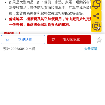
如果是大型商品（如：傢俱、床墊、家電、運動器材等）及
需安裝商品，請依商品頁面說明為主。訂單完成收款確認
後，出貨廠商將會和您聯繫確認相關配送等細節。
偏遠地區、樓層費及其它加價費用，皆由廠商於約定配送時
一併告知，廠商將保留出貨與否的權利。
提醒您！！
金石堂及銀行均不會請您操作ATM! 如接獲電話要求您前往
立即結帳
加入購物車
ATM提款機，請不要聽從指示，以免受騙上當！
預計 2026/08/10 出貨
大量採購
退換貨須知：
**提醒您，鑑賞期不等於試用期，退回商品須為全新狀態**
依據「消費者保護法」第19條及行政院消費者保護處公告之
「通訊交易解除權合理例外情事適用準則」，以下商品購買
後，除商品本身有瑕疵外，將不提供7天的猶豫期：
易於腐敗、保存期限較短或解約時即將逾期。（如：生
鮮食品）
依消費者要求所為之客製化給付。（客製化商品）
報紙、期刊或雜誌。（含MOOK、外文雜誌）
經消費者拆封之影音商品或電腦軟體。