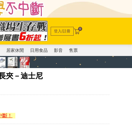
0
登入/註冊
電
居家休閒
日用食品
影音
售票
聯名長夾－迪士尼
中斷！