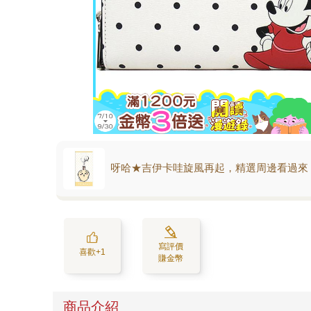
呀哈★吉伊卡哇旋風再起，精選周邊看過來
寫評價
喜歡+1
賺金幣
商品介紹