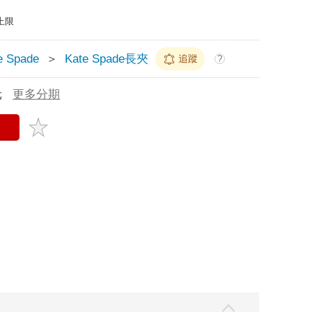
上限
e Spade
＞
Kate Spade長夾
追蹤
?
元
更多分期