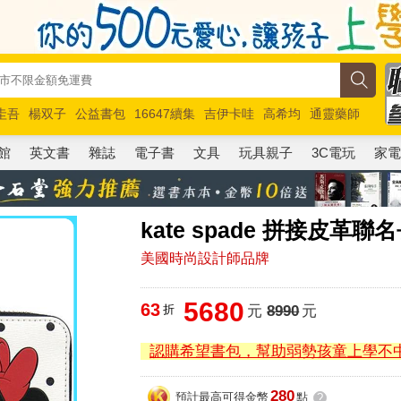
圭吾
楊双子
公益書包
16647續集
吉伊卡哇
高希均
通靈藥師
路邊攤新作
馬斯克
玩具總動員5
超慢跑
館
英文書
雜誌
電子書
文具
玩具親子
3C電玩
家
kate spade 拼接皮革
美國時尚設計師品牌
5680
63
折
元
8990
元
認購希望書包，幫助弱勢孩童上學不
280
預計最高可得金幣
點
?