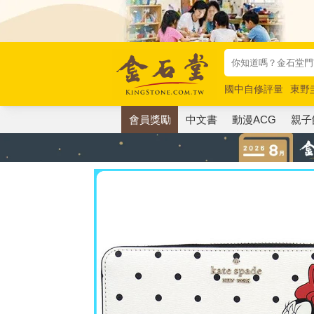
國中自修評量
東野
唯紅花綻放
奧德賽
會員獎勵
中文書
動漫ACG
親子