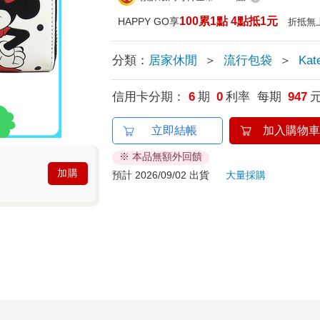
100累1點 4點抵1元
HAPPY GO享
折抵無
分類：
居家休閒
＞
流行包袋
＞
Kat
信用卡分期：
6
期
0
利率 每期
947
立即結帳
加入購物車
※ 本品無額外回饋
加購
預計 2026/09/02 出貨
大量採購