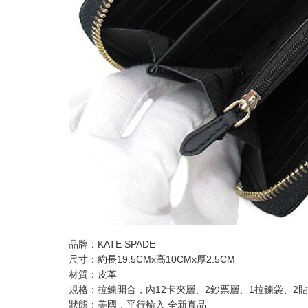
品牌：KATE SPADE
尺寸：約長19.5CMx高10CMx厚2.5CM
材質：皮革
規格：拉鍊開合，內12卡夾層、2鈔票層、1拉鍊袋、2
狀態：美國，平行輸入 全新真品