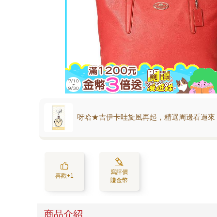
呀哈★吉伊卡哇旋風再起，精選周邊看過來
寫評價
喜歡+1
賺金幣
商品介紹