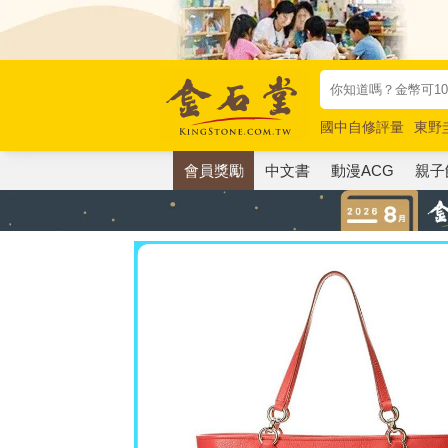
國中自修評量
東野
唯紅花綻放
奧德賽
會員獎勵
中文書
動漫ACG
親子