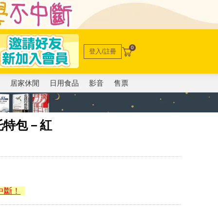
0
登入/註冊
電
居家休閒
日用食品
影音
售票
托特包－紅
中斷！