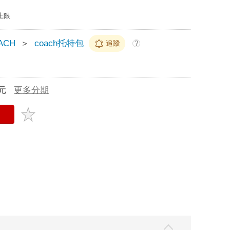
上限
ACH
＞
coach托特包
追蹤
?
元
更多分期