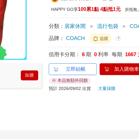
100累1點 4點抵1元
HAPPY GO享
折抵無
分類：
居家休閒
＞
流行包袋
＞
CO
品牌：
COACH
追蹤
?
信用卡分期：
6
期
0
利率 每期
1667
立即結帳
加入購物車
加購
※ 本品無額外回饋
預計 2026/09/02 出貨
大量採購