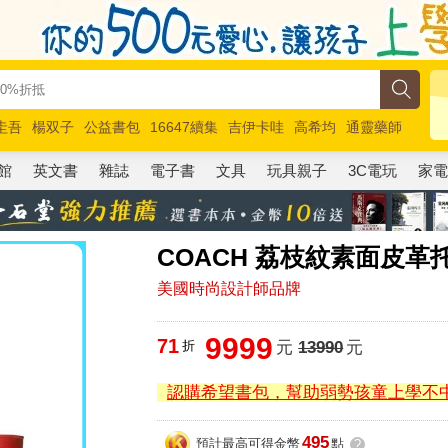
圭吾
楊双子
公益書包
16647續集
吉伊卡哇
高希均
通靈藥師
路邊攤新作
馬斯克
玩具總動員5
超慢跑
館
英文書
雜誌
電子書
文具
玩具親子
3C電玩
家
COACH 荔枝紋素面皮革
美國時尚設計師品牌
9999
71
折
元
13990
元
認購希望書包，幫助弱勢孩童上學不
495
預計最高可得金幣
點
?