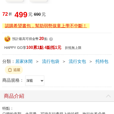
499
72
折
元
690
元
認購希望書包，幫助弱勢孩童上學不中斷！
20
預計最高可得金幣
點
?
100累1點 4點抵1元
HAPPY GO享
折抵無上限
分類：
居家休閒
＞
流行包袋
＞
流行女包
＞
托特包
追蹤
商品規格：
商品介紹
特點：
◎簡約有型，大容量，可掛在行李箱上的拉桿，旅行出差必備