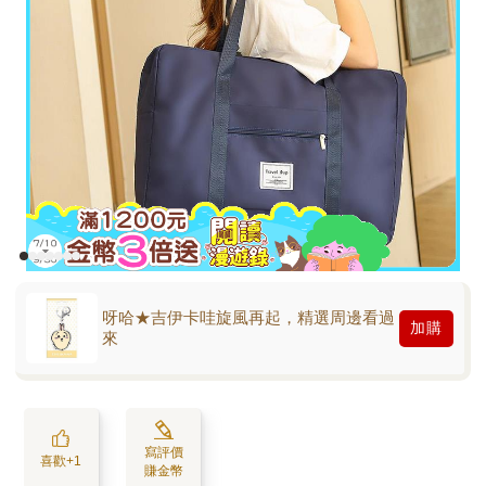
呀哈★吉伊卡哇旋風再起，精選周邊看過
加購
來
寫評價
喜歡+1
賺金幣