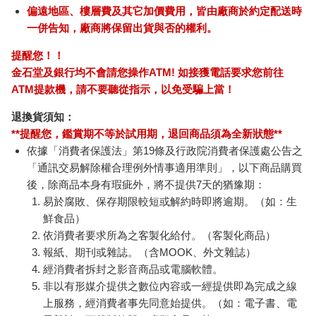
商品運送說明：
本公司所提供的產品配送區域範圍目前僅限台灣本島。注
意！收件地址請勿為郵政信箱。
商品將由廠商透過貨運或是郵局寄送。消費者訂購之商品若
無法送達，經電話或 E-mail無法聯繫逾三天者，本公司將取
消該筆訂單，並且全額退款。
當廠商出貨後，您會收到E-mail出貨通知，您也可透過【
訂
單查詢
】確認出貨情況。
產品顏色可能會因網頁呈現與拍攝關係產生色差，圖片僅供
參考，商品依實際供貨樣式為準。
如果是大型商品（如：傢俱、床墊、家電、運動器材等）及
需安裝商品，請依商品頁面說明為主。訂單完成收款確認
後，出貨廠商將會和您聯繫確認相關配送等細節。
偏遠地區、樓層費及其它加價費用，皆由廠商於約定配送時
一併告知，廠商將保留出貨與否的權利。