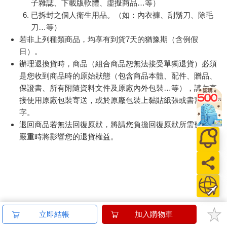
提醒您！！
金石堂及銀行均不會請您操作ATM! 如接獲電話要求您前往
ATM提款機，請不要聽從指示，以免受騙上當！
退換貨須知：
**提醒您，鑑賞期不等於試用期，退回商品須為全新狀態**
依據「消費者保護法」第19條及行政院消費者保護處公告之
「通訊交易解除權合理例外情事適用準則」，以下商品購買
後，除商品本身有瑕疵外，將不提供7天的猶豫期：
易於腐敗、保存期限較短或解約時即將逾期。（如：生
鮮食品）
依消費者要求所為之客製化給付。（客製化商品）
報紙、期刊或雜誌。（含MOOK、外文雜誌）
經消費者拆封之影音商品或電腦軟體。
非以有形媒介提供之數位內容或一經提供即為完成之線
上服務，經消費者事先同意始提供。（如：電子書、電
子雜誌、下載版軟體、虛擬商品…等）
已拆封之個人衛生用品。（如：內衣褲、刮鬍刀、除毛
刀…等）