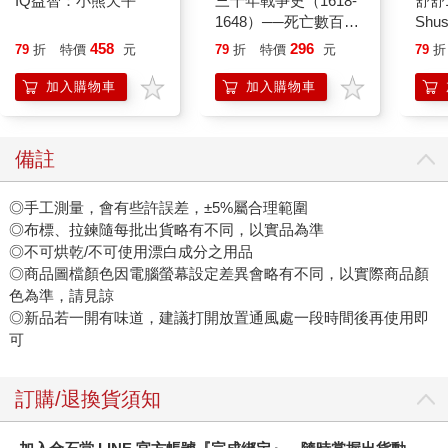
職安一點通｜職業安全
全知福寶視角：小爺爺
如果
衛生管理乙級檢定完勝
宋寶眼中的福寶幸福肥
(1
攻略｜2026版(套書)
日常（首刷限量贈：拍
漫畫
750
537
79
折
特價
元
79
折
特價
元
79
折
立得風格透卡一張）
版)
加入購物車
加入購物車
您可能也需要
IQ益智：小熊天平
三十年戰爭史（1618-
舒舒
1648）──死亡數百萬
Shus
人，歐洲最血腥的宗教
phot
458
296
79
折
特價
元
79
折
特價
元
79
折
戰爭