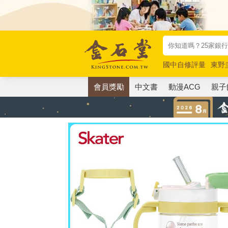
國中自修評量
東野
唯紅花綻放
奧德賽
會員獎勵
中文書
動漫ACG
親子