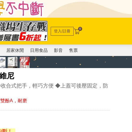
0
登入/註冊
電
居家休閒
日用食品
影音
售票
)維尼
◆收合式把手，輕巧方便 ◆上蓋可後壓固定，防
無雙酚A，耐磨
中斷！