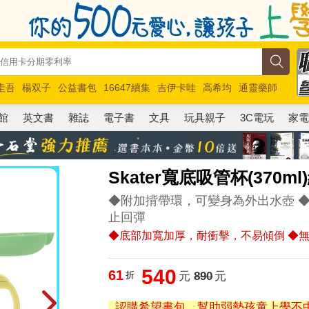
圭吾
楊双子
公益書包
16647續集
吉伊卡哇
高希均
通靈藥師
路邊攤新作
馬斯克
玩具總動員5
超慢跑
館
英文書
雜誌
電子書
文具
玩具親子
3C電玩
家
Skater寬底吸管杯(370ml
◆附加揹帶環，可變身為外出水壺 
止回彈
◆底部加寬加厚，耐衝擊，不易傾倒 ◆
540
61
折
元
890
元
認購希望書包，幫助弱勢孩童上學不