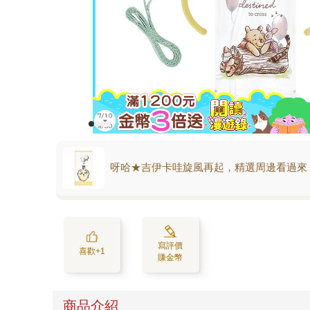
呀哈★吉伊卡哇旋風再起，精選周邊看過來
寫評價
喜歡+1
賺金幣
商品介紹