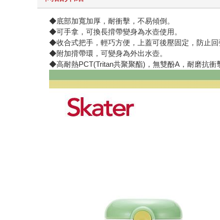
◆底部加寬加厚，耐衝擊，不易傾倒。
◆可手拿，可換長揹帶變身為水壺使用。
◆收合式把手，輕巧方便，上蓋可後壓固定，防止回
◆附加揹帶環，可變身為外出水壺。
◆高耐熱PCT(Tritan共聚聚酯)，無雙酚A，耐磨抗衝