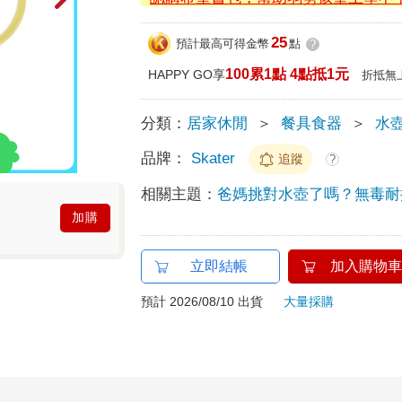
25
預計最高可得金幣
點
?
100累1點 4點抵1元
HAPPY GO享
折抵無
分類：
居家休閒
＞
餐具食器
＞
水
品牌：
Skater
追蹤
?
相關主題：
爸媽挑對水壺了嗎？無毒耐
加購
立即結帳
加入購物車
預計 2026/08/10 出貨
大量採購