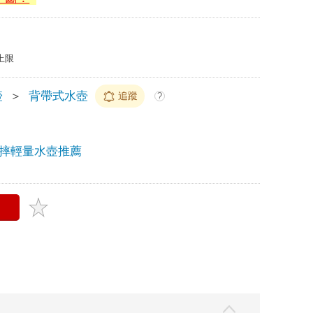
上限
壺
＞
背帶式水壺
追蹤
?
摔輕量水壺推薦