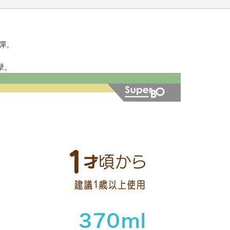
彈。
擊。