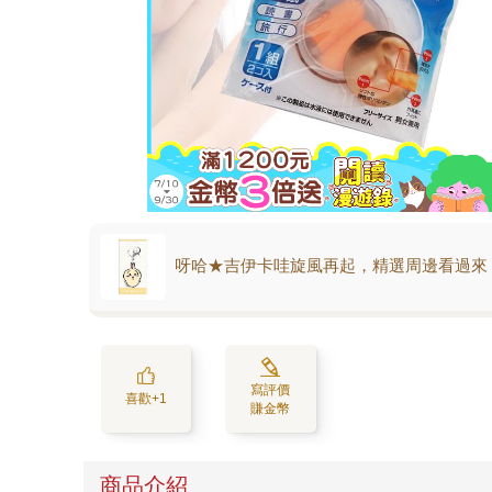
呀哈★吉伊卡哇旋風再起，精選周邊看過來
寫評價
喜歡+1
賺金幣
商品介紹