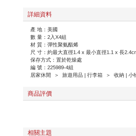
詳細資料
產 地：美國
數 量：2入X4組
材 質：彈性聚氨酯烯
尺 寸：約最大直徑1.4 x 最小直徑1.1 x 長2.4c
保存方式：置於乾燥處
編 號：225989-4組
居家休閒
＞
旅遊用品 | 行李箱
＞
收納 | 小
商品評價
相關主題