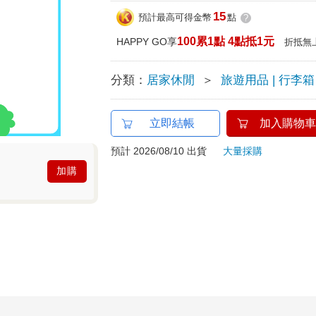
15
預計最高可得金幣
點
?
100累1點 4點抵1元
HAPPY GO享
折抵無
分類：
居家休閒
＞
旅遊用品 | 行李箱
立即結帳
加入購物車
預計 2026/08/10 出貨
大量採購
加購