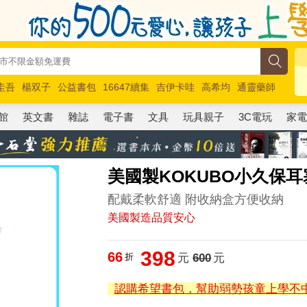
圭吾
楊双子
公益書包
16647續集
吉伊卡哇
高希均
通靈藥師
路邊攤新作
馬斯克
玩具總動員5
超慢跑
館
英文書
雜誌
電子書
文具
玩具親子
3C電玩
家
美國製KOKUBO小久保耳塞
配戴柔軟舒適 附收納盒方便收納
美國製造品質安心
398
66
折
元
600
元
認購希望書包，幫助弱勢孩童上學不