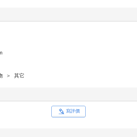
m
物
＞
其它
寫評價