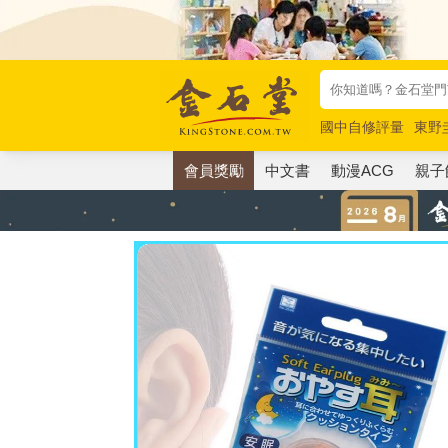
國中自修評量
東野
唯紅花綻放
奧德賽
會員獎勵
中文書
動漫ACG
親子