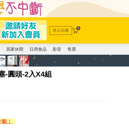
0
登入/註冊
電
居家休閒
日用食品
影音
售票
-圓頭-2入X4組
中斷！