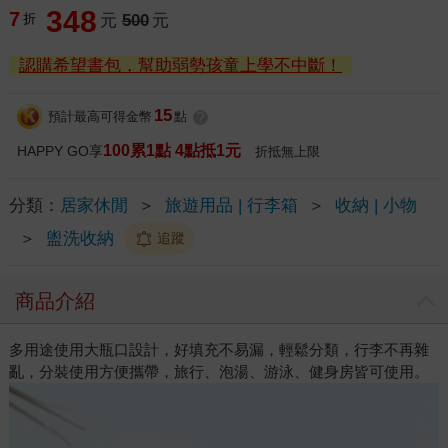
348
7
折
元
500
元
認購希望書包，幫助弱勢孩童上學不中斷！
15
預計最高可得金幣
點
?
100累1點 4點抵1元
HAPPY GO享
折抵無上限
分類：
居家休閒
＞
旅遊用品 | 行李箱
＞
收納 | 小物
＞
盥洗收納
追蹤
商品介紹
多用途使用大瓶口設計，好填充不易漏，輕鬆分類，行李不再雜
亂，分裝使用方便攜帶，旅行、泡湯、游泳、健身房皆可使用。