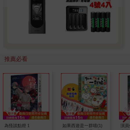
推薦必看
為怪談點燈 1
如果西遊是一群喵(1)
演員