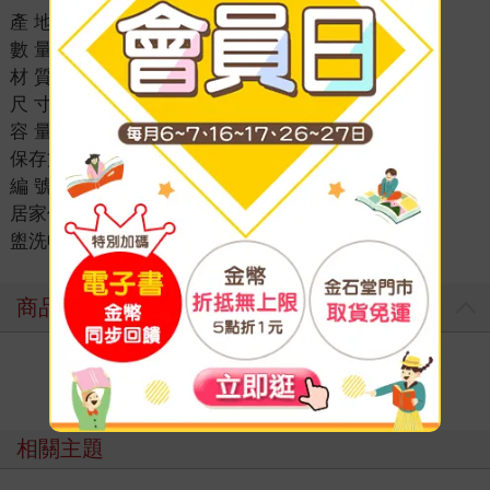
產 地：中國
數 量：3入x3組
材 質：PP / LDPE
尺 寸：約11 X 5 X 高3cm
容 量：60ml
保存方式：置於乾燥處
編 號：172912-3組
居家休閒
＞
旅遊用品 | 行李箱
＞
收納 | 小物
＞
盥洗收納
商品評價
寫評價
相關主題