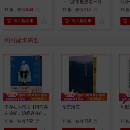
：《如果歷史是一群
底外
喵》作者最新力作，附
253
411
79
折
特價
元
79
折
特價
元
79
折
【首卷特典】拉頁
加入購物車
加入購物車
您可能也需要
不存在的戀人【用不存
星沉海底
無鄉
在的愛，治癒存在的孤
獨】
332
316
79
折
特價
元
79
折
特價
元
79
折