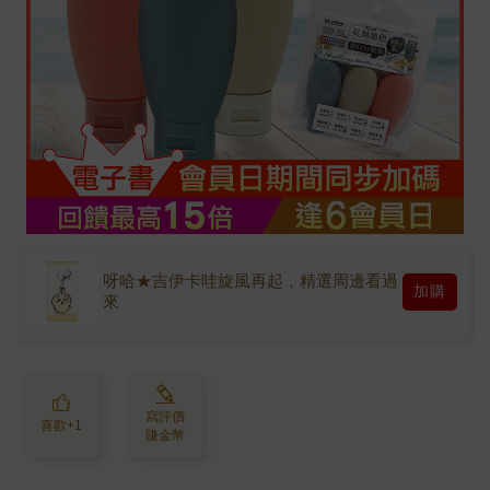
呀哈★吉伊卡哇旋風再起，精選周邊看過
加購
來
寫評價
喜歡+1
賺金幣