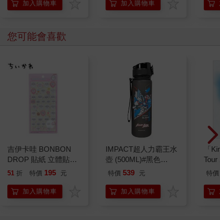
加入購物車
加入購物車
您可能會喜歡
吉伊卡哇 BONBON
IMPACT超人力霸王水
「Kin
DROP 貼紙 立體貼紙
壺 (500ML)#黑色
Tour
水晶貼紙 手帳貼 裝飾
IMUTB01BK
Tha
195
539
51
折
特價
元
特價
元
特價
貼紙 手機貼紙 小八貓
普通
兔兔 Chiikawa
加入購物車
加入購物車