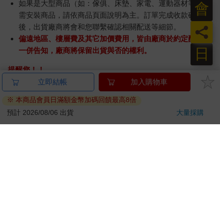
如果是大型商品（如：傢俱、床墊、家電、運動器材等）及
會
需安裝商品，請依商品頁面說明為主。訂單完成收款確認
後，出貨廠商將會和您聯繫確認相關配送等細節。
員
偏遠地區、樓層費及其它加價費用，皆由廠商於約定配送時
日
一併告知，廠商將保留出貨與否的權利。
提醒您！！
金石堂及銀行均不會請您操作ATM! 如接獲電話要求您前往
ATM提款機，請不要聽從指示，以免受騙上當！
退換貨須知：
**提醒您，鑑賞期不等於試用期，退回商品須為全新狀態**
依據「消費者保護法」第19條及行政院消費者保護處公告之
「通訊交易解除權合理例外情事適用準則」，以下商品購買
後，除商品本身有瑕疵外，將不提供7天的猶豫期：
易於腐敗、保存期限較短或解約時即將逾期。（如：生
鮮食品）
依消費者要求所為之客製化給付。（客製化商品）
報紙、期刊或雜誌。（含MOOK、外文雜誌）
經消費者拆封之影音商品或電腦軟體。