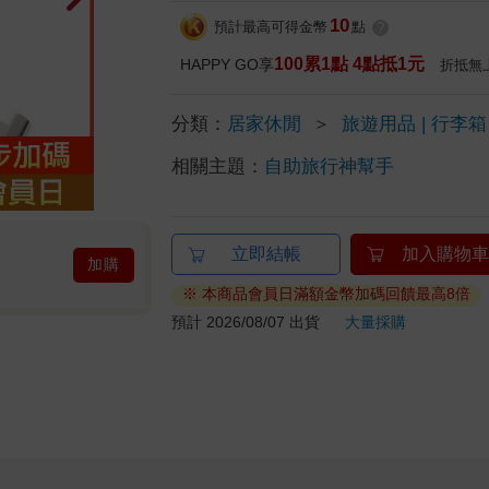
10
預計最高可得金幣
點
?
100累1點 4點抵1元
HAPPY GO享
折抵無
分類：
居家休閒
＞
旅遊用品 | 行李箱
相關主題：
自助旅行神幫手
立即結帳
加入購物車
加購
※ 本商品會員日滿額金幣加碼回饋最高8倍
預計 2026/08/07 出貨
大量採購