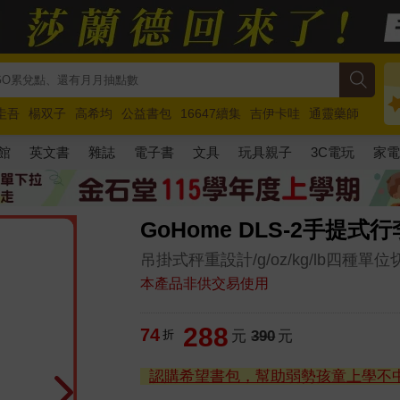
圭吾
楊双子
高希均
公益書包
16647續集
吉伊卡哇
通靈藥師
路邊攤新作
馬斯克
玩具總動員5
超慢跑
館
英文書
雜誌
電子書
文具
玩具親子
3C電玩
家
GoHome DLS-2手提式
吊掛式秤重設計/g/oz/kg/lb四種單位
本產品非供交易使用
288
74
折
元
390
元
認購希望書包，幫助弱勢孩童上學不