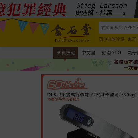
國中自修評量
東野
唯紅花綻放
奧德賽
會員獎勵
中文書
動漫ACG
親子