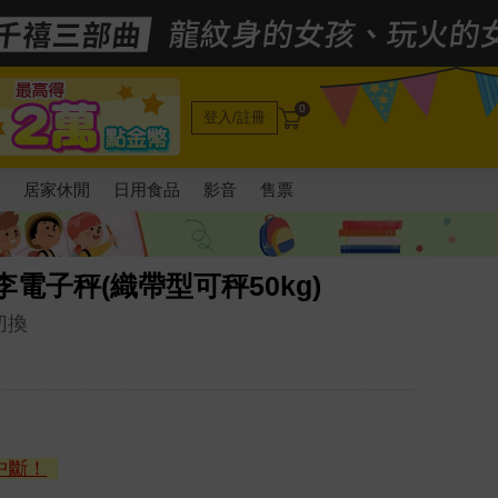
0
登入/註冊
電
居家休閒
日用食品
影音
售票
行李電子秤(織帶型可秤50kg)
切換
中斷！