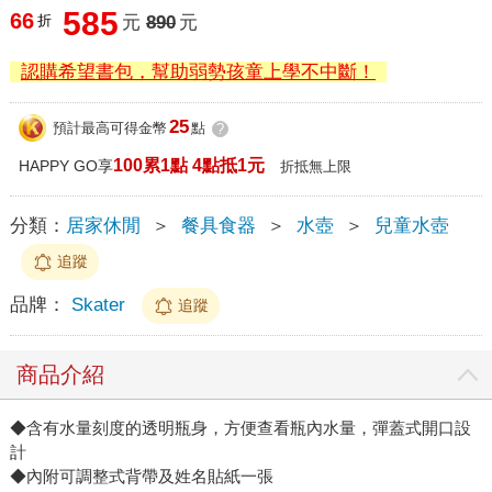
585
66
折
元
890
元
認購希望書包，幫助弱勢孩童上學不中斷！
25
預計最高可得金幣
點
?
100累1點 4點抵1元
HAPPY GO享
折抵無上限
分類：
居家休閒
＞
餐具食器
＞
水壺
＞
兒童水壺
追蹤
品牌：
Skater
追蹤
商品介紹
◆含有水量刻度的透明瓶身，方便查看瓶內水量，彈蓋式開口設
計
◆內附可調整式背帶及姓名貼紙一張