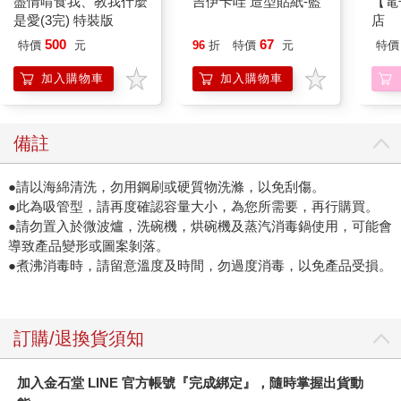
盡情啃食我、教我什麼
吉伊卡哇 造型貼紙-藍
【電
是愛(3完) 特裝版
店
500
67
特價
元
96
折
特價
元
特價
加入購物車
加入購物車
備註
●請以海綿清洗，勿用鋼刷或硬質物洗滌，以免刮傷。
●此為吸管型，請再度確認容量大小，為您所需要，再行購買。
●請勿置入於微波爐，洗碗機，烘碗機及蒸汽消毒鍋使用，可能會
導致產品變形或圖案剝落。
●煮沸消毒時，請留意溫度及時間，勿過度消毒，以免產品受損。
訂購/退換貨須知
加入金石堂 LINE 官方帳號『完成綁定』，隨時掌握出貨動