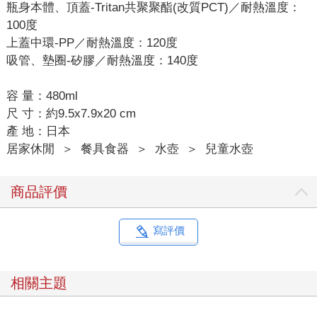
瓶身本體、頂蓋-Tritan共聚聚酯(改質PCT)／耐熱溫度：
100度
上蓋中環-PP／耐熱溫度：120度
吸管、墊圈-矽膠／耐熱溫度：140度
容 量：480ml
尺 寸：約9.5x7.9x20 cm
產 地：日本
居家休閒
＞
餐具食器
＞
水壺
＞
兒童水壺
商品評價
寫評價
相關主題