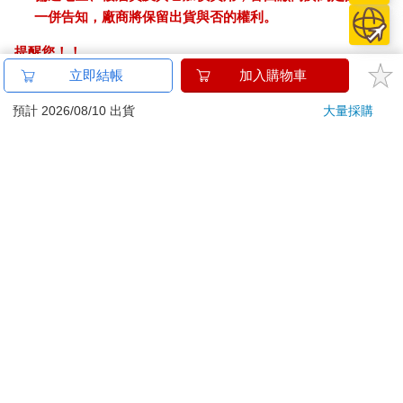
一併告知，廠商將保留出貨與否的權利。
提醒您！！
金石堂及銀行均不會請您操作ATM! 如接獲電話要求您前往
立即結帳
加入購物車
ATM提款機，請不要聽從指示，以免受騙上當！
預計 2026/08/10 出貨
大量採購
退換貨須知：
**提醒您，鑑賞期不等於試用期，退回商品須為全新狀態**
依據「消費者保護法」第19條及行政院消費者保護處公告之
「通訊交易解除權合理例外情事適用準則」，以下商品購買
後，除商品本身有瑕疵外，將不提供7天的猶豫期：
易於腐敗、保存期限較短或解約時即將逾期。（如：生
鮮食品）
依消費者要求所為之客製化給付。（客製化商品）
報紙、期刊或雜誌。（含MOOK、外文雜誌）
經消費者拆封之影音商品或電腦軟體。
非以有形媒介提供之數位內容或一經提供即為完成之線
上服務，經消費者事先同意始提供。（如：電子書、電
子雜誌、下載版軟體、虛擬商品…等）