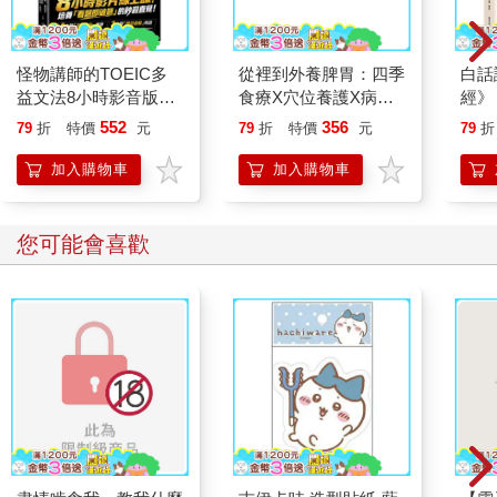
怪物講師的TOEIC多
從裡到外養脾胃：四季
白話
益文法8小時影音版：
食療X穴位養護X病症
經》
8小時影片線上課+多
調理，跟著老中醫學習
慧全
552
356
79
折
特價
元
79
折
特價
元
79
折
益文法課本=最強多益
健脾養胃之道（二版）
應考攻略(附45堂文法
加入購物車
加入購物車
考點速學影片+100題
多益題速解影片+
「Youtor App」內含
您可能會喜歡
VRP虛擬點讀筆+防水
書套)