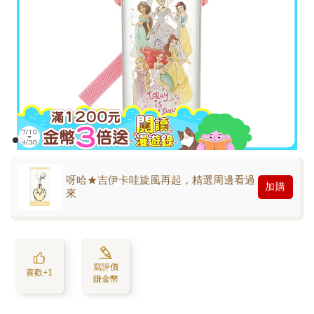
呀哈★吉伊卡哇旋風再起，精選周邊看過
加購
來
寫評價
喜歡+1
賺金幣