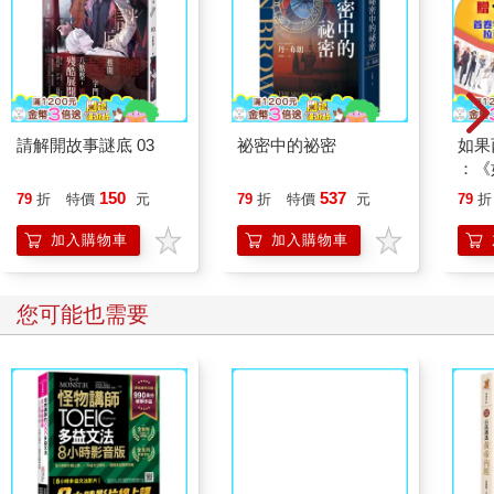
請解開故事謎底 03
祕密中的祕密
如果
：《
喵》
150
537
79
折
特價
元
79
折
特價
元
79
折
【首
加入購物車
加入購物車
您可能也需要