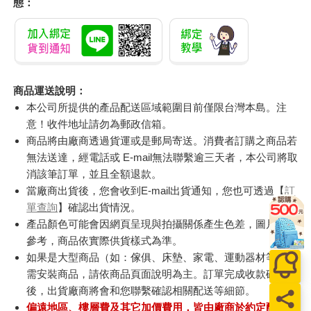
態：
商品運送說明：
本公司所提供的產品配送區域範圍目前僅限台灣本島。注
意！收件地址請勿為郵政信箱。
商品將由廠商透過貨運或是郵局寄送。消費者訂購之商品若
無法送達，經電話或 E-mail無法聯繫逾三天者，本公司將取
消該筆訂單，並且全額退款。
當廠商出貨後，您會收到E-mail出貨通知，您也可透過【
訂
單查詢
】確認出貨情況。
產品顏色可能會因網頁呈現與拍攝關係產生色差，圖片僅供
參考，商品依實際供貨樣式為準。
如果是大型商品（如：傢俱、床墊、家電、運動器材等）及
需安裝商品，請依商品頁面說明為主。訂單完成收款確認
後，出貨廠商將會和您聯繫確認相關配送等細節。
偏遠地區、樓層費及其它加價費用，皆由廠商於約定配送時