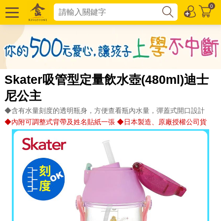
0
Skater吸管型定量飲水壺(480ml)迪士
尼公主
◆含有水量刻度的透明瓶身，方便查看瓶內水量，彈蓋式開口設計
◆內附可調整式背帶及姓名貼紙一張 ◆日本製造、原廠授權公司貨