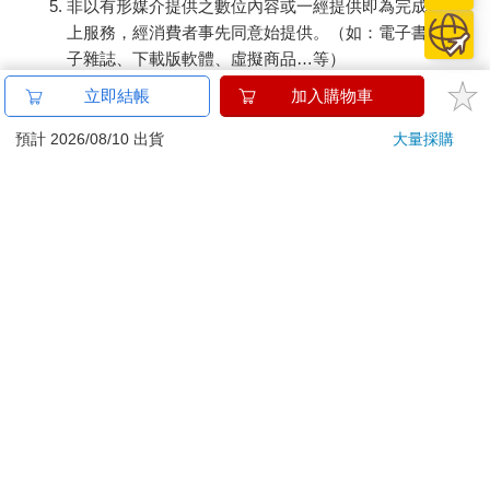
非以有形媒介提供之數位內容或一經提供即為完成之線
上服務，經消費者事先同意始提供。（如：電子書、電
子雜誌、下載版軟體、虛擬商品…等）
已拆封之個人衛生用品。（如：內衣褲、刮鬍刀、除毛
立即結帳
加入購物車
刀…等）
若非上列種類商品，均享有到貨7天的猶豫期（含例假
預計 2026/08/10 出貨
大量採購
日）。
辦理退換貨時，商品（組合商品恕無法接受單獨退貨）必須
是您收到商品時的原始狀態（包含商品本體、配件、贈品、
保證書、所有附隨資料文件及原廠內外包裝…等），請勿直
接使用原廠包裝寄送，或於原廠包裝上黏貼紙張或書寫文
字。
退回商品若無法回復原狀，將請您負擔回復原狀所需費用，
嚴重時將影響您的退貨權益。