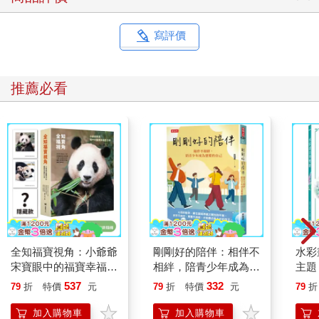
寫評價
推薦必看
全知福寶視角：小爺爺
剛剛好的陪伴：相伴不
水彩
宋寶眼中的福寶幸福肥
相絆，陪青少年成為想
主題
日常（首刷限量贈：拍
要的自己
點，
537
332
79
折
特價
元
79
折
特價
元
79
折
立得風格透卡一張）
繪畫
加入購物車
加入購物車