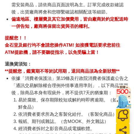
需安裝商品，請依商品頁面說明為主。訂單完成收款確認
後，出貨廠商將會和您聯繫確認相關配送等細節。
偏遠地區、樓層費及其它加價費用，皆由廠商於約定配送時
一併告知，廠商將保留出貨與否的權利。
提醒您！！
金石堂及銀行均不會請您操作ATM! 如接獲電話要求您前往
ATM提款機，請不要聽從指示，以免受騙上當！
退換貨須知：
**提醒您，鑑賞期不等於試用期，退回商品須為全新狀態**
依據「消費者保護法」第19條及行政院消費者保護處公告之
「通訊交易解除權合理例外情事適用準則」，以下商品購買
後，除商品本身有瑕疵外，將不提供7天的猶豫期：
易於腐敗、保存期限較短或解約時即將逾期。（如：生
鮮食品）
依消費者要求所為之客製化給付。（客製化商品）
報紙、期刊或雜誌。（含MOOK、外文雜誌）
經消費者拆封之影音商品或電腦軟體。