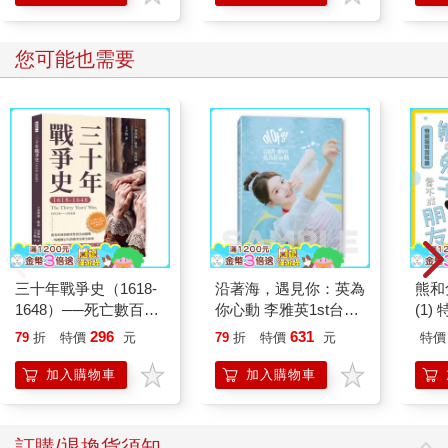
您可能也需要
三十年戰爭史（1618-
沿著海，遇見你：英為
熊和
1648）──死亡數百萬
你心動 李雅英1st台灣
(1)
人，歐洲最血腥的宗教
感性紙上電影系列
296
631
79
折
特價
元
79
折
特價
元
特價
戰爭
加入購物車
加入購物車
訂購/退換貨須知