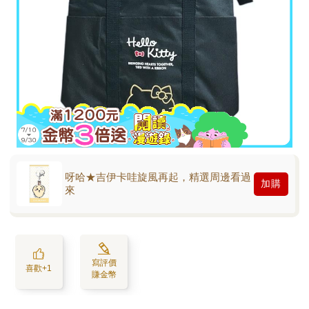
呀哈★吉伊卡哇旋風再起，精選周邊看過
加購
來
寫評價
喜歡+1
賺金幣