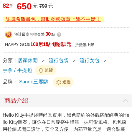
650
82
折
元
790
元
認購希望書包，幫助弱勢孩童上學不中斷！
30
預計最高可得金幣
點
?
100累1點 4點抵1元
HAPPY GO享
折抵無上限
分類：
居家休閒
＞
流行包袋
＞
流行女包
＞
手拿 / 手提包
追蹤
品牌：
Sanrio三麗鷗
追蹤
商品介紹
Hello Kitty手提袋時尚又實用，黑色簡約的外觀搭配經典的He
llo Kitty圖案，讓你在日常穿搭中增添一抹可愛風格。包包採
用拉鍊式開口設計，安全又方便，內部容量充足，適合裝載