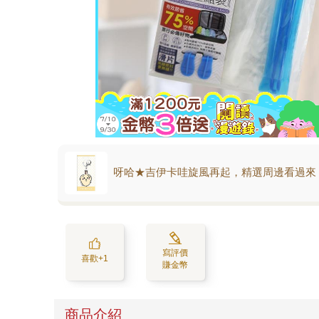
呀哈★吉伊卡哇旋風再起，精選周邊看過來
寫評價
喜歡+1
賺金幣
商品介紹