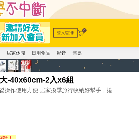
0
登入/註冊
電
居家休閒
日用食品
影音
售票
40x60cm-2入x6組
鬆操作使用方便 居家換季旅行收納好幫手，捲
中斷！