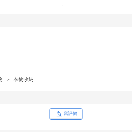
物
＞
衣物收納
寫評價