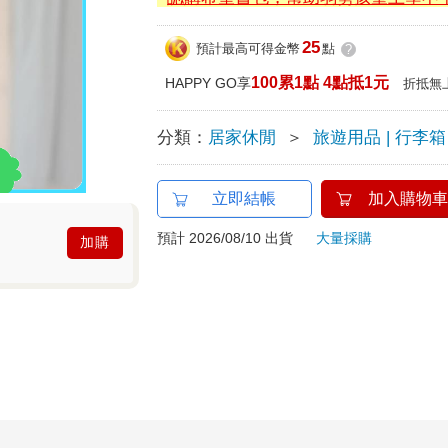
25
預計最高可得金幣
點
?
100累1點 4點抵1元
HAPPY GO享
折抵無
分類：
居家休閒
＞
旅遊用品 | 行李箱
立即結帳
加入購物車
預計 2026/08/10 出貨
大量採購
加購