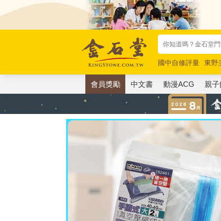
國中自修評量
東野
唯紅花綻放
奧德賽
會員獎勵
中文書
動漫ACG
親子