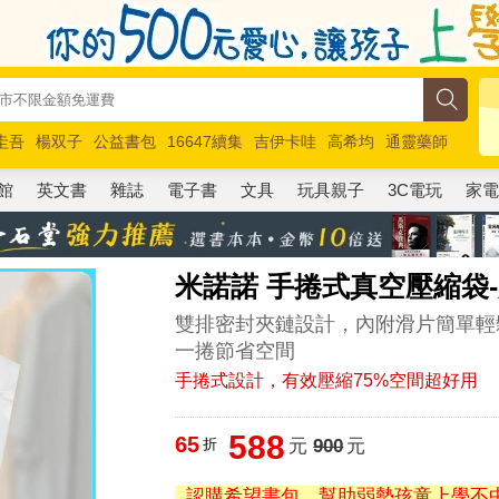
圭吾
楊双子
公益書包
16647續集
吉伊卡哇
高希均
通靈藥師
路邊攤新作
馬斯克
玩具總動員5
超慢跑
館
英文書
雜誌
電子書
文具
玩具親子
3C電玩
家
米諾諾 手捲式真空壓縮袋-大-
雙排密封夾鏈設計，內附滑片簡單輕
一捲節省空間
手捲式設計，有效壓縮75%空間超好用
588
65
折
元
900
元
認購希望書包，幫助弱勢孩童上學不