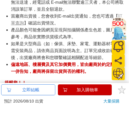
無法送達，經電話或 E-mail無法聯繫逾三天者，本公司將取
消該筆訂單，並且全額退款。
當廠商出貨後，您會收到E-mail出貨通知，您也可透過【
訂
單查詢
】確認出貨情況。
產品顏色可能會因網頁呈現與拍攝關係產生色差，圖片僅供
參考，商品依實際供貨樣式為準。
如果是大型商品（如：傢俱、床墊、家電、運動器材等）及
需安裝商品，請依商品頁面說明為主。訂單完成收款確認
後，出貨廠商將會和您聯繫確認相關配送等細節。
偏遠地區、樓層費及其它加價費用，皆由廠商於約定配送時
一併告知，廠商將保留出貨與否的權利。
提醒您！！
金石堂及銀行均不會請您操作ATM! 如接獲電話要求您前往
立即結帳
加入購物車
ATM提款機，請不要聽從指示，以免受騙上當！
預計 2026/08/10 出貨
大量採購
退換貨須知：
**提醒您，鑑賞期不等於試用期，退回商品須為全新狀態**
依據「消費者保護法」第19條及行政院消費者保護處公告之
「通訊交易解除權合理例外情事適用準則」，以下商品購買