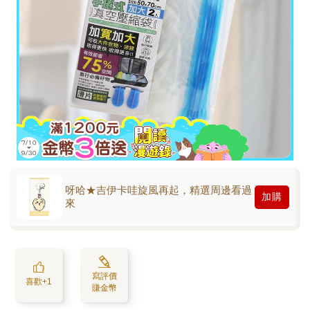
呀哈★吉伊卡哇旋風再起，精選周邊看過
加購
來
寫評價
喜歡+1
賺金幣