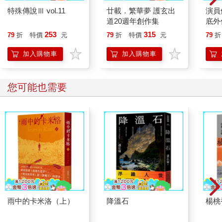
特殊傳說Ⅲ vol.11
廿載．繁華夢 護玄出
演員
道20週年創作集
底外
253
315
79
折
特價
元
79
折
特價
元
79
折
加入購物車
加入購物車
您可能也需要
雨中的卡米洛（上）
降溫石
楊桃