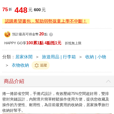
448
75
折
元
600
元
認購希望書包，幫助弱勢孩童上學不中斷！
20
預計最高可得金幣
點
?
100累1點 4點抵1元
HAPPY GO享
折抵無上限
分類：
居家休閒
＞
旅遊用品 | 行李箱
＞
收納 | 小物
＞
衣物收納
追蹤
商品介紹
捲一捲節省空間，手捲式設計，有效壓縮75%空間超好用，雙排
密封夾鏈設計，內附滑片簡單輕鬆操作使用方便，提供您收藏及
操作的方便性、耐用性，為目前最實用的收納袋，居家換季旅行
收納好幫手。