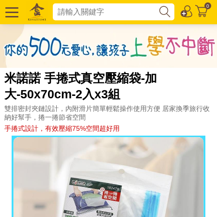
0
米諾諾 手捲式真空壓縮袋-加
大-50x70cm-2入x3組
雙排密封夾鏈設計，內附滑片簡單輕鬆操作使用方便 居家換季旅行收
納好幫手，捲一捲節省空間
手捲式設計，有效壓縮75%空間超好用