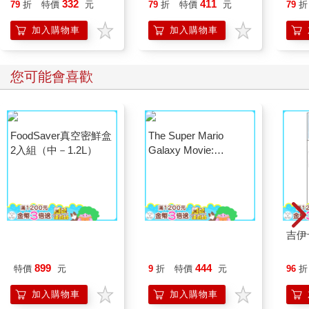
332
411
79
折
特價
元
79
折
特價
元
79
折
加入購物車
加入購物車
您可能會喜歡
FoodSaver真空密鮮盒
The Super Mario
吉伊
2入組（中－1.2L）
Galaxy Movie:
Peach`s Birthday
899
444
特價
元
9
折
特價
元
96
折
Surprise: The Super
Mario Galaxy Movie
加入購物車
加入購物車
Storybook