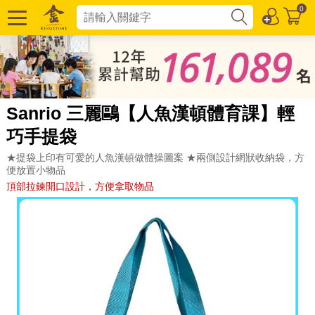
0
Sanrio 三麗鷗【人魚漢頓體育課】輕
巧手提袋
★提袋上印有可愛的人魚漢頓做體操圖案 ★兩側設計網狀收納袋，方
便放置小物品
頂部拉鍊開口設計，方便拿取物品