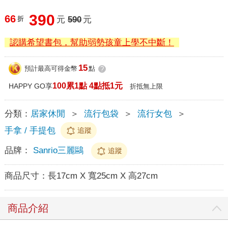
390
66
折
元
590
元
認購希望書包，幫助弱勢孩童上學不中斷！
15
預計最高可得金幣
點
?
100累1點 4點抵1元
HAPPY GO享
折抵無上限
分類：
居家休閒
＞
流行包袋
＞
流行女包
＞
手拿 / 手提包
追蹤
品牌：
Sanrio三麗鷗
追蹤
商品尺寸：
長17cm X 寬25cm X 高27cm
商品介紹