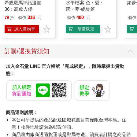
希臘羅馬神話漫畫
水平檔案-色・愛・
如夢
36：高盧入侵
落・夢-總集篇
316
480
79
折
特價
元
特價
元
特價
加入購物車
預購限定
訂購/退換貨須知
加入金石堂 LINE 官方帳號『完成綁定』，隨時掌握出貨動
態：
商品運送說明：
本公司所提供的產品配送區域範圍目前僅限台灣本島。注
意！收件地址請勿為郵政信箱。
商品將由廠商透過貨運或是郵局寄送。消費者訂購之商品若