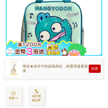
呀哈★吉伊卡哇旋風再起，精選周邊看過
加購
來
寫評價
喜歡+1
賺金幣