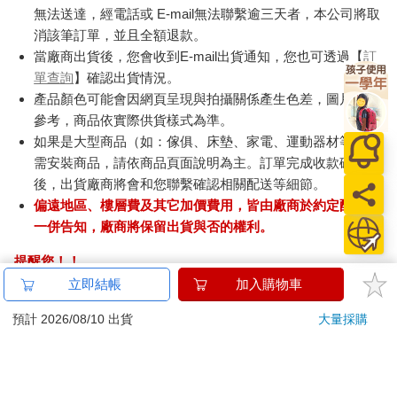
無法送達，經電話或 E-mail無法聯繫逾三天者，本公司將取
消該筆訂單，並且全額退款。
當廠商出貨後，您會收到E-mail出貨通知，您也可透過【
訂
單查詢
】確認出貨情況。
產品顏色可能會因網頁呈現與拍攝關係產生色差，圖片僅供
參考，商品依實際供貨樣式為準。
如果是大型商品（如：傢俱、床墊、家電、運動器材等）及
需安裝商品，請依商品頁面說明為主。訂單完成收款確認
後，出貨廠商將會和您聯繫確認相關配送等細節。
偏遠地區、樓層費及其它加價費用，皆由廠商於約定配送時
一併告知，廠商將保留出貨與否的權利。
提醒您！！
金石堂及銀行均不會請您操作ATM! 如接獲電話要求您前往
立即結帳
加入購物車
ATM提款機，請不要聽從指示，以免受騙上當！
預計 2026/08/10 出貨
大量採購
退換貨須知：
**提醒您，鑑賞期不等於試用期，退回商品須為全新狀態**
依據「消費者保護法」第19條及行政院消費者保護處公告之