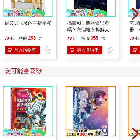
貓又與大叔的幸福早餐
搞懂AI：機器會思考
紫羅
1
嗎？六個概念拆解人工
冊：
智慧的本質與未來
法、
253
355
79
折
特價
元
79
折
特價
元
79
折
轉化
加入購物車
加入購物車
您可能會喜歡