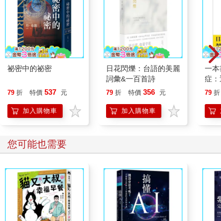
祕密中的祕密
日花閃爍：台語的美麗
一本
詞彙&一百首詩
症：
開大
537
356
79
折
特價
元
79
折
特價
元
79
折
人也
的3
加入購物車
加入購物車
您可能也需要