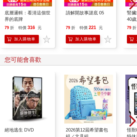
底層邏輯：看清這個世
請解開故事謎底 05
腎臟
界的底牌
40
就告
316
221
79
折
特價
元
79
折
特價
元
79
折
加入購物車
加入購物車
您可能會喜歡
絕地逃生 DVD
2026第12屆希望書包
怪獸
組／文具組
特休