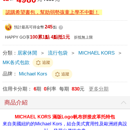
認購希望書包，幫助弱勢孩童上學不中斷！
245
預計最高可得金幣
點
?
100累1點 4點抵1元
HAPPY GO享
折抵無上限
分類：
居家休閒
＞
流行包袋
＞
MICHAEL KORS
＞
MK各式包款
追蹤
品牌：
Michael Kors
追蹤
信用卡分期：
6
期
0
利率 每期
830
元
更多分期
商品介紹
MICHAEL KORS 滿版Logo帆布拼接皮革托特包
來自美國紐約的Michael Kors，結合美式實用性及歐洲經典設