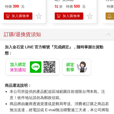
加購
399
500
特價
元
51
折
特價
元
特價
加入購物車
加入購物車
訂購/退換貨須知
加入金石堂 LINE 官方帳號『完成綁定』，隨時掌握出貨動
態：
商品運送說明：
本公司所提供的產品配送區域範圍目前僅限台灣本島。注
意！收件地址請勿為郵政信箱。
商品將由廠商透過貨運或是郵局寄送。消費者訂購之商品若
無法送達，經電話或 E-mail無法聯繫逾三天者，本公司將取