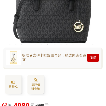
呀哈★吉伊卡哇旋風再起，精選周邊看過
加購
來
寫評價
喜歡+1
賺金幣
4980
62
折
元
7990
元