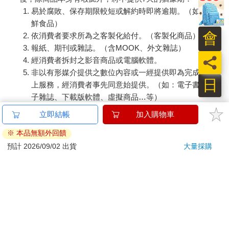
易於腐敗、保存期限較短或解約時即將逾期。（如：生
鮮食品）
會
依消費者要求所為之客製化給付。（客製化商品）
報紙、期刊或雜誌。（含MOOK、外文雜誌）
員
經消費者拆封之影音商品或電腦軟體。
非以有形媒介提供之數位內容或一經提供即為完成之線
日
上服務，經消費者事先同意始提供。（如：電子書、電
子雜誌、下載版軟體、虛擬商品…等）
已拆封之個人衛生用品。（如：內衣褲、刮鬍刀、除毛
刀…等）
若非上列種類商品，均享有到貨7天的猶豫期（含例假
日）。
辦理退換貨時，商品（組合商品恕無法接受單獨退貨）必須
是您收到商品時的原始狀態（包含商品本體、配件、贈品、
保證書、所有附隨資料文件及原廠內外包裝…等），請勿直
接使用原廠包裝寄送，或於原廠包裝上黏貼紙張或書寫文
字。
退回商品若無法回復原狀，將請您負擔回復原狀所需費用，