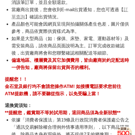
消該筆訂單，並且全額退款。
當廠商出貨後，您會收到E-mail出貨通知，您也可透過【
訂
單查詢
】確認出貨情況。
產品顏色可能會因網頁呈現與拍攝關係產生色差，圖片僅供
參考，商品依實際供貨樣式為準。
如果是大型商品（如：傢俱、床墊、家電、運動器材等）及
需安裝商品，請依商品頁面說明為主。訂單完成收款確認
後，出貨廠商將會和您聯繫確認相關配送等細節。
偏遠地區、樓層費及其它加價費用，皆由廠商於約定配送時
一併告知，廠商將保留出貨與否的權利。
提醒您！！
金石堂及銀行均不會請您操作ATM! 如接獲電話要求您前往
ATM提款機，請不要聽從指示，以免受騙上當！
退換貨須知：
**提醒您，鑑賞期不等於試用期，退回商品須為全新狀態**
依據「消費者保護法」第19條及行政院消費者保護處公告之
「通訊交易解除權合理例外情事適用準則」，以下商品購買
後，除商品本身有瑕疵外，將不提供7天的猶豫期：