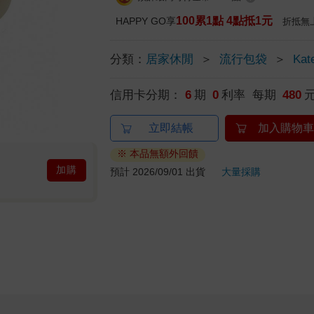
100累1點 4點抵1元
HAPPY GO享
折抵無
分類：
居家休閒
＞
流行包袋
＞
Kat
信用卡分期：
6
期
0
利率 每期
480
立即結帳
加入購物車
※ 本品無額外回饋
加購
預計 2026/09/01 出貨
大量採購