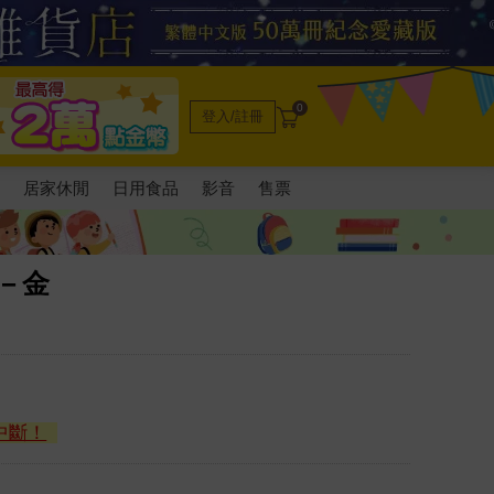
0
登入/註冊
電
居家休閒
日用食品
影音
售票
環－金
中斷！