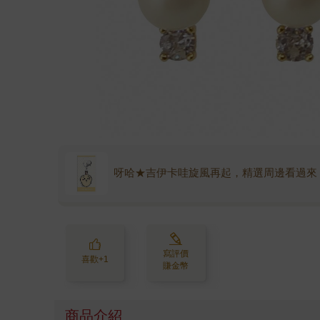
呀哈★吉伊卡哇旋風再起，精選周邊看過來
寫評價
喜歡+1
賺金幣
商品介紹