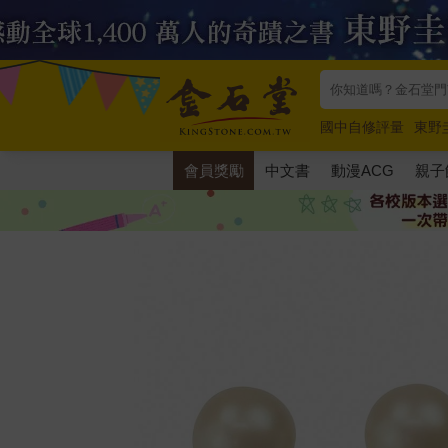
國中自修評量
東野
唯紅花綻放
奧德賽
會員獎勵
中文書
動漫ACG
親子