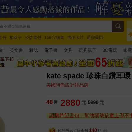
圭吾
楊双子
公益書包
16647續集
吉伊卡哇
通靈藥師
路邊攤新作
馬斯克
玩具總動員5
超慢跑
館
英文書
雜誌
電子書
文具
玩具親子
3C電玩
家
kate spade 珍珠白鑽耳
美國時尚設計師品牌
2880
48
折
元
5990
元
認購希望書包，幫助弱勢孩童上學不
140
預計最高可得金幣
點
?