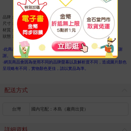
品牌：KATE SPADE
尺寸：約1.2cm×0.8cm
材質：黃銅、鍍金
狀態：美國，平行輸入 全新真品
‧此商品於原廠就無附贈防塵袋、禮盒及紙袋，訂購前請先思慮，謝
謝。
‧網頁商品會因為使用不同的品牌螢幕以及解析度不同，造成圖片顏色
呈現略有不同，實物顏色更佳，請以實品為準。
配送方式
台灣
國內宅配：本島（廠商出貨）
詳細資料