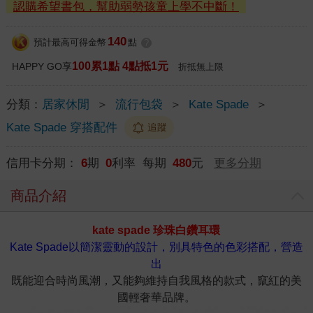
認購希望書包，幫助弱勢孩童上學不中斷！
140
預計最高可得金幣
點
?
100累1點 4點抵1元
HAPPY GO享
折抵無上限
分類：
居家休閒
＞
流行包袋
＞
Kate Spade
＞
Kate Spade 穿搭配件
追蹤
信用卡分期：
6
期
0
利率 每期
480
元
更多分期
商品介紹
kate spade 珍珠白鑽耳環
Kate Spade以簡潔靈動的設計，別具特色的色彩搭配，營造
出
既能迎合時尚風潮，又能夠維持自我風格的款式，竄紅的美
國輕奢華品牌。