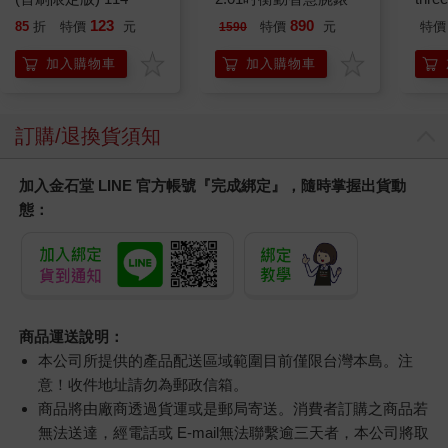
VA 
123
890
85
折
特價
元
特價
元
特價
1590
阿斯拉
SIR
加入購物車
加入購物車
訂購/退換貨須知
加入金石堂 LINE 官方帳號『完成綁定』，隨時掌握出貨動
態：
商品運送說明：
本公司所提供的產品配送區域範圍目前僅限台灣本島。注
意！收件地址請勿為郵政信箱。
商品將由廠商透過貨運或是郵局寄送。消費者訂購之商品若
無法送達，經電話或 E-mail無法聯繫逾三天者，本公司將取