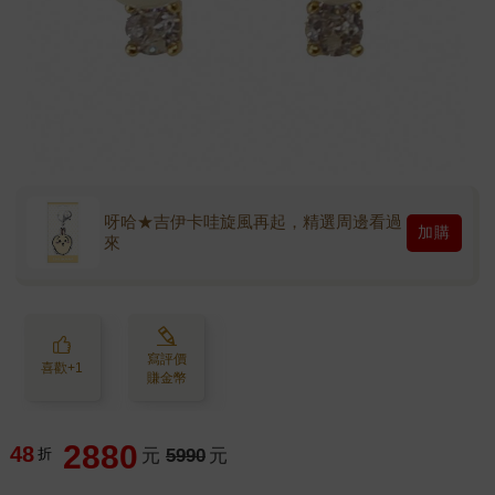
呀哈★吉伊卡哇旋風再起，精選周邊看過
加購
來
寫評價
喜歡+1
賺金幣
2880
48
折
元
5990
元