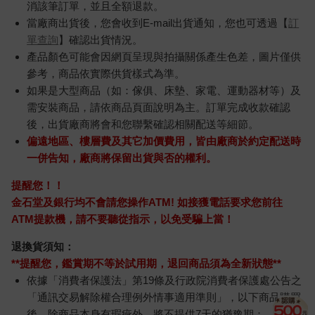
消該筆訂單，並且全額退款。
當廠商出貨後，您會收到E-mail出貨通知，您也可透過【
訂
單查詢
】確認出貨情況。
產品顏色可能會因網頁呈現與拍攝關係產生色差，圖片僅供
參考，商品依實際供貨樣式為準。
如果是大型商品（如：傢俱、床墊、家電、運動器材等）及
需安裝商品，請依商品頁面說明為主。訂單完成收款確認
後，出貨廠商將會和您聯繫確認相關配送等細節。
偏遠地區、樓層費及其它加價費用，皆由廠商於約定配送時
一併告知，廠商將保留出貨與否的權利。
提醒您！！
金石堂及銀行均不會請您操作ATM! 如接獲電話要求您前往
ATM提款機，請不要聽從指示，以免受騙上當！
退換貨須知：
**提醒您，鑑賞期不等於試用期，退回商品須為全新狀態**
依據「消費者保護法」第19條及行政院消費者保護處公告之
「通訊交易解除權合理例外情事適用準則」，以下商品購買
後，除商品本身有瑕疵外，將不提供7天的猶豫期：