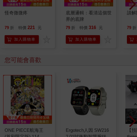
怪奇微微疼
底層邏輯：看清這個世
請解
界的底牌
221
316
79
折
特價
元
79
折
特價
元
79
折
加入購物車
加入購物車
您可能會喜歡
ONE PIECE航海王
Ergotech人因 SW216
【預
(首刷限定版) 114
2.01吋衡動智慧腕錶
thr