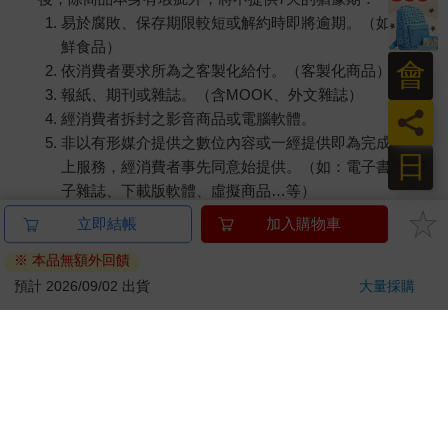
易於腐敗、保存期限較短或解約時即將逾期。（如：生
鮮食品）
會
依消費者要求所為之客製化給付。（客製化商品）
報紙、期刊或雜誌。（含MOOK、外文雜誌）
員
經消費者拆封之影音商品或電腦軟體。
非以有形媒介提供之數位內容或一經提供即為完成之線
日
上服務，經消費者事先同意始提供。（如：電子書、電
子雜誌、下載版軟體、虛擬商品…等）
已拆封之個人衛生用品。（如：內衣褲、刮鬍刀、除毛
立即結帳
加入購物車
刀…等）
※ 本品無額外回饋
若非上列種類商品，均享有到貨7天的猶豫期（含例假
日）。
預計 2026/09/02 出貨
大量採購
辦理退換貨時，商品（組合商品恕無法接受單獨退貨）必須
是您收到商品時的原始狀態（包含商品本體、配件、贈品、
保證書、所有附隨資料文件及原廠內外包裝…等），請勿直
接使用原廠包裝寄送，或於原廠包裝上黏貼紙張或書寫文
字。
退回商品若無法回復原狀，將請您負擔回復原狀所需費用，