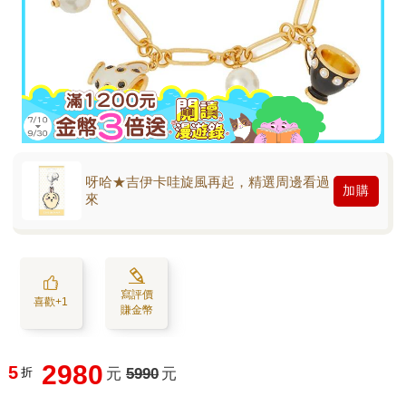
呀哈★吉伊卡哇旋風再起，精選周邊看過
加購
來
寫評價
喜歡+1
賺金幣
2980
5
折
元
5990
元