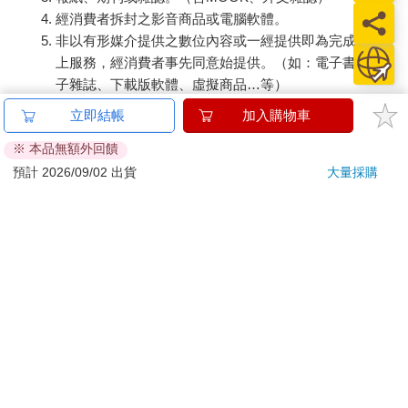
經消費者拆封之影音商品或電腦軟體。
非以有形媒介提供之數位內容或一經提供即為完成之線
上服務，經消費者事先同意始提供。（如：電子書、電
子雜誌、下載版軟體、虛擬商品…等）
已拆封之個人衛生用品。（如：內衣褲、刮鬍刀、除毛
立即結帳
加入購物車
刀…等）
※ 本品無額外回饋
若非上列種類商品，均享有到貨7天的猶豫期（含例假
日）。
預計 2026/09/02 出貨
大量採購
辦理退換貨時，商品（組合商品恕無法接受單獨退貨）必須
是您收到商品時的原始狀態（包含商品本體、配件、贈品、
保證書、所有附隨資料文件及原廠內外包裝…等），請勿直
接使用原廠包裝寄送，或於原廠包裝上黏貼紙張或書寫文
字。
退回商品若無法回復原狀，將請您負擔回復原狀所需費用，
嚴重時將影響您的退貨權益。