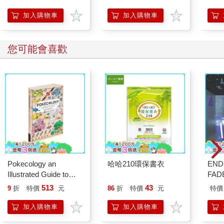
開關，懶人也能變身
「行動派」的37個科
加入購物車
加入購物車
學方法
您可能會喜歡
Pokecology an
哈哈210環保書衣
END
Illustrated Guide to
FADE
Pokemon Ecology
Edi
513
43
9
折
特價
元
86
折
特價
元
特價
(Pokemon Pikachu
DV
Press)
加入購物車
加入購物車