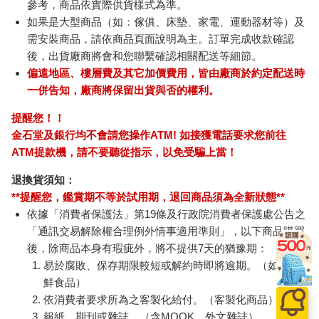
參考，商品依實際供貨樣式為準。
如果是大型商品（如：傢俱、床墊、家電、運動器材等）及
需安裝商品，請依商品頁面說明為主。訂單完成收款確認
後，出貨廠商將會和您聯繫確認相關配送等細節。
偏遠地區、樓層費及其它加價費用，皆由廠商於約定配送時
一併告知，廠商將保留出貨與否的權利。
提醒您！！
金石堂及銀行均不會請您操作ATM! 如接獲電話要求您前往
ATM提款機，請不要聽從指示，以免受騙上當！
退換貨須知：
**提醒您，鑑賞期不等於試用期，退回商品須為全新狀態**
依據「消費者保護法」第19條及行政院消費者保護處公告之
「通訊交易解除權合理例外情事適用準則」，以下商品購買
後，除商品本身有瑕疵外，將不提供7天的猶豫期：
易於腐敗、保存期限較短或解約時即將逾期。（如：生
鮮食品）
依消費者要求所為之客製化給付。（客製化商品）
報紙、期刊或雜誌。（含MOOK、外文雜誌）