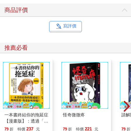
商品評價
寫評價
推薦必看
一本書終結你的拖延症
怪奇微微疼
請解
【漫畫版】：透過「小
行動」打開大腦的行動
237
221
79
折
特價
元
79
折
特價
元
79
折