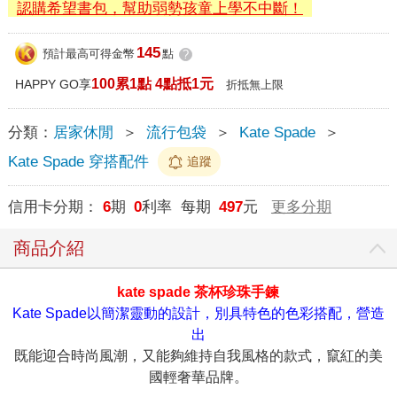
認購希望書包，幫助弱勢孩童上學不中斷！
145
預計最高可得金幣
點
?
100累1點 4點抵1元
HAPPY GO享
折抵無上限
分類：
居家休閒
＞
流行包袋
＞
Kate Spade
＞
Kate Spade 穿搭配件
追蹤
信用卡分期：
6
期
0
利率 每期
497
元
更多分期
商品介紹
kate spade 茶杯珍珠手鍊
Kate Spade以簡潔靈動的設計，別具特色的色彩搭配，營造
出
既能迎合時尚風潮，又能夠維持自我風格的款式，竄紅的美
國輕奢華品牌。