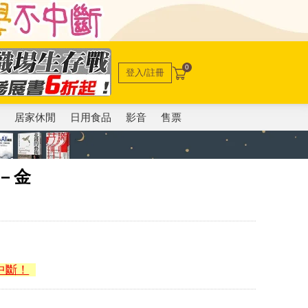
0
登入/註冊
電
居家休閒
日用食品
影音
售票
環－金
中斷！