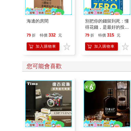
海邊的房間
別把你的錢留到死：懂
得花錢，是最好的投資
—理想人生的9大財務
332
315
79
折
特價
元
79
折
特價
元
思維
加入購物車
加入購物車
您可能會喜歡