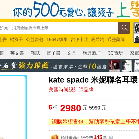
圭吾
楊双子
公益書包
16647續集
吉伊卡哇
高希均
通靈藥師
路邊攤新作
馬斯克
玩具總動員5
超慢跑
館
英文書
雜誌
電子書
文具
玩具親子
3C電玩
家
kate spade 米妮聯名耳
美國時尚設計師品牌
2980
5
折
元
5990
元
認購希望書包，幫助弱勢孩童上學不
145
預計最高可得金幣
點
?