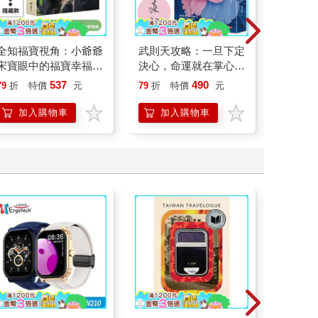
全知福寶視角：小爺爺
武則天攻略：一旦下定
一年投
宋寶眼中的福寶幸福肥
決心，命運就在掌心！
每月3
日常（首刷限量贈：拍
【作者親簽版】
看盤、
537
490
79
折
特價
元
79
折
特價
元
79
折
立得風格透卡一張）
資理財
加入購物車
加入購物車
加