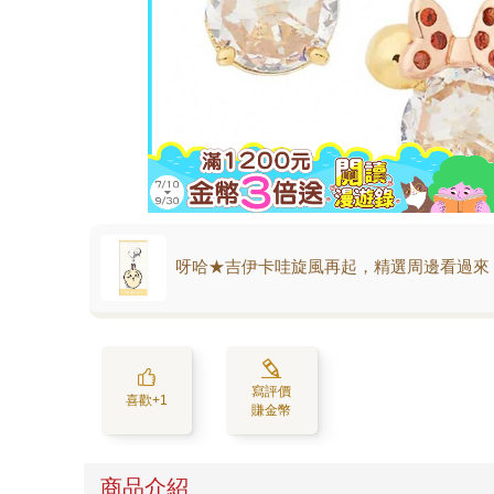
呀哈★吉伊卡哇旋風再起，精選周邊看過來
寫評價
喜歡+1
賺金幣
商品介紹