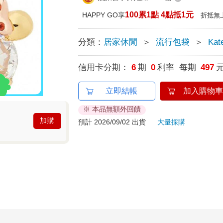
100累1點 4點抵1元
HAPPY GO享
折抵無
分類：
居家休閒
＞
流行包袋
＞
Kat
信用卡分期：
6
期
0
利率 每期
497
立即結帳
加入購物車
※ 本品無額外回饋
加購
預計 2026/09/02 出貨
大量採購