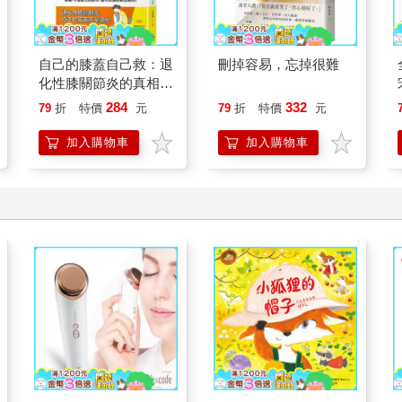
自己的膝蓋自己救：退
刪掉容易，忘掉很難
化性膝關節炎的真相
【暢銷增訂版】
284
332
79
折
特價
元
79
折
特價
元
加入購物車
加入購物車