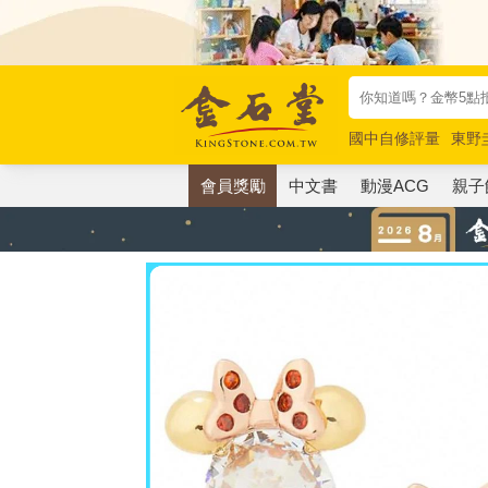
國中自修評量
東野
唯紅花綻放
奧德賽
會員獎勵
中文書
動漫ACG
親子