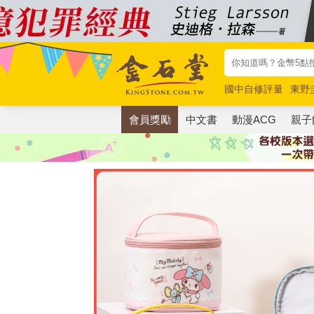
國中自修評量
東野
唯紅花綻放
奧德賽
會員獎勵
中文書
動漫ACG
親子