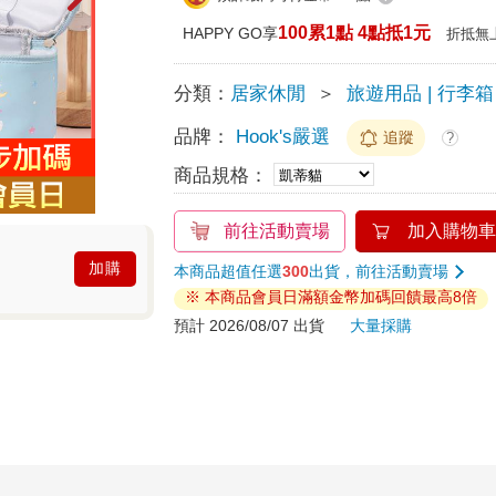
100累1點 4點抵1元
HAPPY GO享
折抵無
分類：
居家休閒
＞
旅遊用品 | 行李箱
品牌：
Hook's嚴選
追蹤
?
商品規格：
前往活動賣場
加入購物車
加購
本商品超值任選
300
出貨，前往活動賣場
※ 本商品會員日滿額金幣加碼回饋最高8倍
預計 2026/08/07 出貨
大量採購