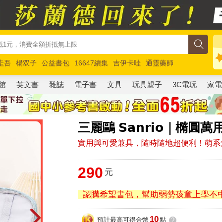
圭吾
楊双子
公益書包
16647續集
吉伊卡哇
通靈藥師
路邊攤新作
馬斯克
玩具總動員5
超慢跑
館
英文書
雜誌
電子書
文具
玩具親子
3C電玩
家
三麗鷗 𝗦𝗮𝗻𝗿𝗶𝗼｜
實用與可愛兼具，隨時隨地超便利！萌系
290
元
認購希望書包，幫助弱勢孩童上學不
10
預計最高可得金幣
點
?