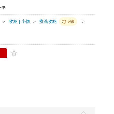
上限
＞
收納 | 小物
＞
盥洗收納
追蹤
?