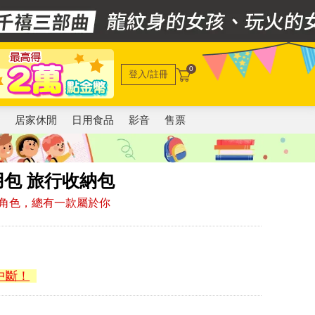
0
登入/註冊
電
居家休閒
日用食品
影音
售票
橢圓萬用包 旅行收納包
角色，總有一款屬於你
中斷！