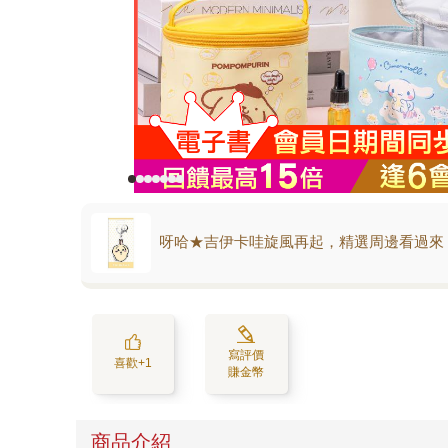
呀哈★吉伊卡哇旋風再起，精選周邊看過來
寫評價
喜歡+1
賺金幣
商品介紹