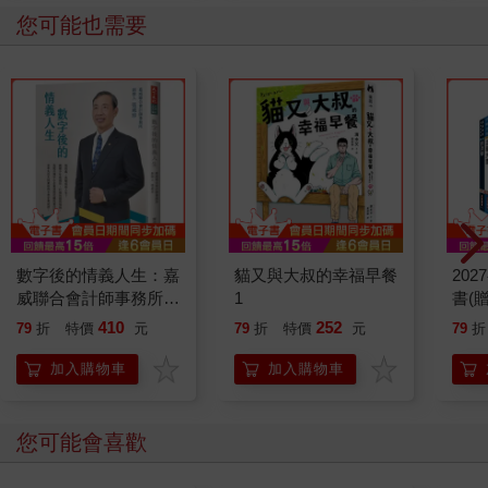
您可能也需要
數字後的情義人生：嘉
貓又與大叔的幸福早餐
20
威聯合會計師事務所創
1
書(
辦人張威珍的故事
典、
410
252
79
折
特價
元
79
折
特價
元
79
折
巧雲
加入購物車
加入購物車
您可能會喜歡