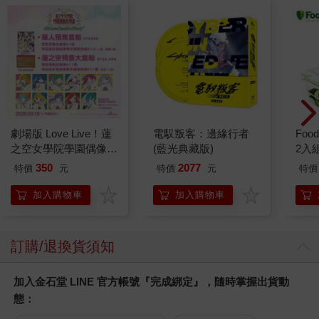
劇場版 Love Live！蓮
電馭叛客：邊緣行者
Foo
之空女學院學園偶像俱
(藍光典藏版)
2入
樂部 Bloom Garden
350
2077
特價
元
特價
元
特價
Party單人套票
加入購物車
加入購物車
訂購/退換貨須知
加入金石堂 LINE 官方帳號『完成綁定』，隨時掌握出貨動
態：