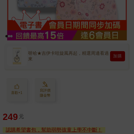
呀哈★吉伊卡哇旋風再起，精選周邊看過
加購
來
寫評價
喜歡+1
賺金幣
249
元
認購希望書包，幫助弱勢孩童上學不中斷！