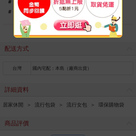
配送方式
台灣
國內宅配：本島（廠商出貨）
詳細資料
居家休閒
＞
流行包袋
＞
流行女包
＞
環保購物袋
商品評價