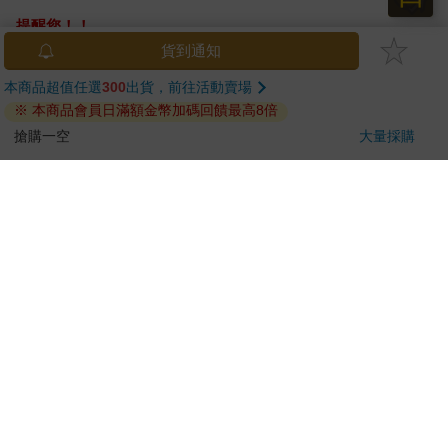
提醒您！！
金石堂及銀行均不會請您操作ATM! 如接獲電話要求您前往
貨到通知
ATM提款機，請不要聽從指示，以免受騙上當！
本商品超值任選
300
出貨，前往活動賣場
※ 本商品會員日滿額金幣加碼回饋最高8倍
退換貨須知：
**提醒您，鑑賞期不等於試用期，退回商品須為全新狀態**
搶購一空
大量採購
依據「消費者保護法」第19條及行政院消費者保護處公告之
「通訊交易解除權合理例外情事適用準則」，以下商品購買
後，除商品本身有瑕疵外，將不提供7天的猶豫期：
易於腐敗、保存期限較短或解約時即將逾期。（如：生
鮮食品）
依消費者要求所為之客製化給付。（客製化商品）
報紙、期刊或雜誌。（含MOOK、外文雜誌）
經消費者拆封之影音商品或電腦軟體。
非以有形媒介提供之數位內容或一經提供即為完成之線
上服務，經消費者事先同意始提供。（如：電子書、電
子雜誌、下載版軟體、虛擬商品…等）
已拆封之個人衛生用品。（如：內衣褲、刮鬍刀、除毛