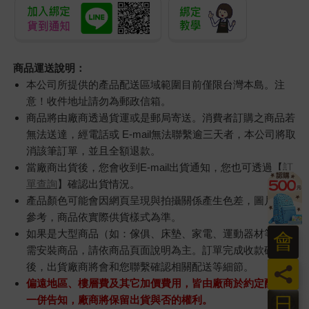
商品運送說明：
本公司所提供的產品配送區域範圍目前僅限台灣本島。注
意！收件地址請勿為郵政信箱。
商品將由廠商透過貨運或是郵局寄送。消費者訂購之商品若
無法送達，經電話或 E-mail無法聯繫逾三天者，本公司將取
消該筆訂單，並且全額退款。
當廠商出貨後，您會收到E-mail出貨通知，您也可透過【
訂
單查詢
】確認出貨情況。
產品顏色可能會因網頁呈現與拍攝關係產生色差，圖片僅供
參考，商品依實際供貨樣式為準。
如果是大型商品（如：傢俱、床墊、家電、運動器材等）及
會
需安裝商品，請依商品頁面說明為主。訂單完成收款確認
後，出貨廠商將會和您聯繫確認相關配送等細節。
員
偏遠地區、樓層費及其它加價費用，皆由廠商於約定配送時
日
一併告知，廠商將保留出貨與否的權利。