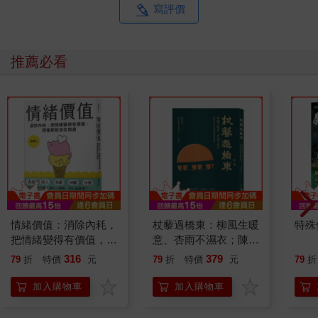
寫評價
推薦必看
情緒價值：消除內耗，
杖藜過橋東：柳風生暖
特殊傳
把情緒變得有價值，跟
意、杏雨不濕衣；陳亮
誰都能自在相處
恭談以心轉境的適齡漫
316
379
79
折
特價
元
79
折
特價
元
79
折
想
加入購物車
加入購物車