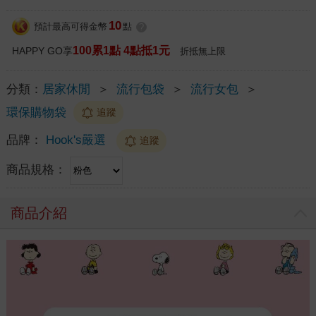
10
預計最高可得金幣
點
?
100累1點 4點抵1元
HAPPY GO享
折抵無上限
分類：
居家休閒
＞
流行包袋
＞
流行女包
＞
環保購物袋
追蹤
品牌：
Hook's嚴選
追蹤
商品規格：
商品介紹