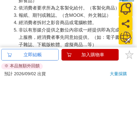
鮮食品）
依消費者要求所為之客製化給付。（客製化商品）
報紙、期刊或雜誌。（含MOOK、外文雜誌）
經消費者拆封之影音商品或電腦軟體。
非以有形媒介提供之數位內容或一經提供即為完成之線
上服務，經消費者事先同意始提供。（如：電子書、電
子雜誌、下載版軟體、虛擬商品…等）
已拆封之個人衛生用品。（如：內衣褲、刮鬍刀、除毛
立即結帳
加入購物車
刀…等）
※ 本品無額外回饋
若非上列種類商品，均享有到貨7天的猶豫期（含例假
預計 2026/09/02 出貨
大量採購
日）。
辦理退換貨時，商品（組合商品恕無法接受單獨退貨）必須
是您收到商品時的原始狀態（包含商品本體、配件、贈品、
保證書、所有附隨資料文件及原廠內外包裝…等），請勿直
接使用原廠包裝寄送，或於原廠包裝上黏貼紙張或書寫文
字。
退回商品若無法回復原狀，將請您負擔回復原狀所需費用，
嚴重時將影響您的退貨權益。