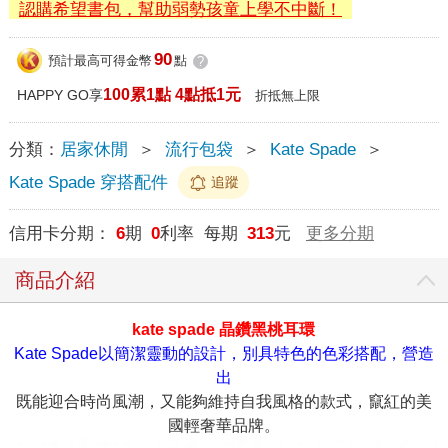
認購希望書包，幫助弱勢孩童上學不中斷！
90
預計最高可得金幣
點
?
100累1點 4點抵1元
HAPPY GO享
折抵無上限
分類：
居家休閒
＞
流行包袋
＞
Kate Spade
＞
Kate Spade 穿搭配件
追蹤
信用卡分期：
6
期
0
利率 每期
313
元
更多分期
商品介紹
kate spade 晶鑽黑桃耳環
Kate Spade以簡潔靈動的設計，別具特色的色彩搭配，營造
出
既能迎合時尚風潮，又能夠維持自我風格的款式，竄紅的美
國輕奢華品牌。