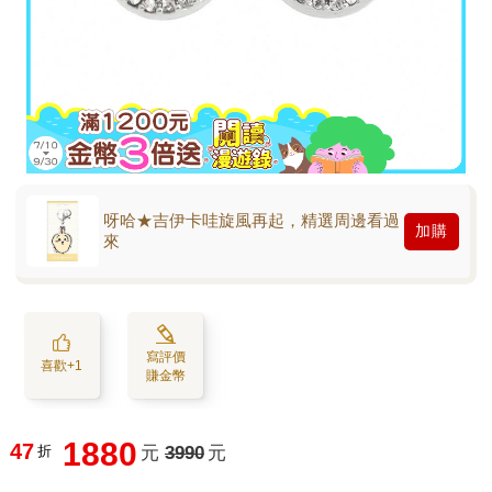
呀哈★吉伊卡哇旋風再起，精選周邊看過
加購
來
寫評價
喜歡+1
賺金幣
1880
47
折
元
3990
元