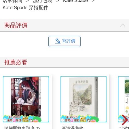
居家休閒
＞
流行包袋
＞
Kate Spade
＞
Kate Spade 穿搭配件
商品評價
寫評價
推薦必看
請解開故事謎底 03
臺灣漫遊錄
北歐