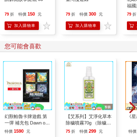
福國
150
300
79
折
特價
元
79
折
特價
元
79
折
加入購物車
加入購物車
您可能會喜歡
幻獸帕魯卡牌遊戲 第
【艾系列】艾淨化草本
《星
一彈 補充包 Dawn of
除穢噴霧70g （除穢/
Palpagos（日文版一
平安/淨化/艾草/芙蓉/
1590
299
特價
元
75
折
特價
元
特價
盒）
抹草） 此為單瓶賣場