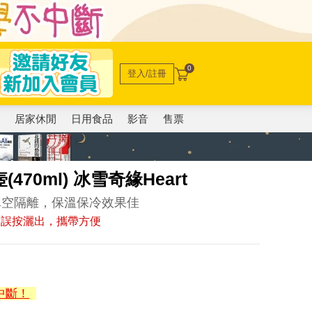
0
登入/註冊
電
居家休閒
日用食品
影音
售票
470ml) 冰雪奇緣Heart
真空隔離，保溫保冷效果佳
會誤按灑出，攜帶方便
中斷！