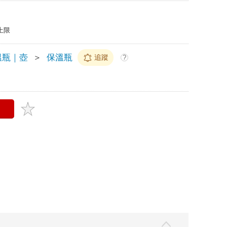
上限
溫瓶｜壺
＞
保溫瓶
追蹤
?