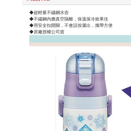
◆超輕量不鏽鋼水壺
◆不鏽鋼內膽真空隔離，保溫保冷效果佳
◆用安全扣開關，不會誤按灑出，攜帶方便
◆原廠授權公司貨