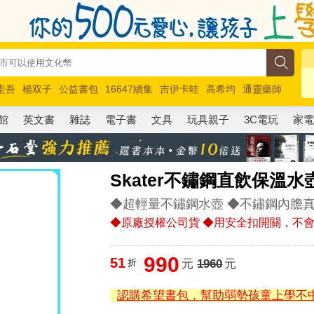
圭吾
楊双子
公益書包
16647續集
吉伊卡哇
高希均
通靈藥師
路邊攤新作
馬斯克
玩具總動員5
超慢跑
館
英文書
雜誌
電子書
文具
玩具親子
3C電玩
家
Skater不鏽鋼直飲保溫水壺(
◆超輕量不鏽鋼水壺 ◆不鏽鋼內膽
◆原廠授權公司貨 ◆用安全扣開關，不
990
51
折
元
1960
元
認購希望書包，幫助弱勢孩童上學不