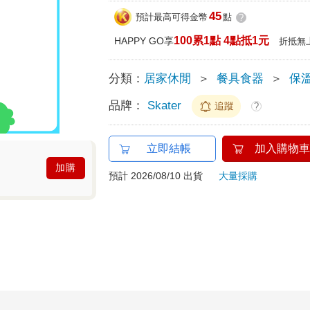
45
預計最高可得金幣
點
?
100累1點 4點抵1元
HAPPY GO享
折抵無
分類：
居家休閒
＞
餐具食器
＞
保
品牌：
Skater
追蹤
?
立即結帳
加入購物車
加購
預計 2026/08/10 出貨
大量採購