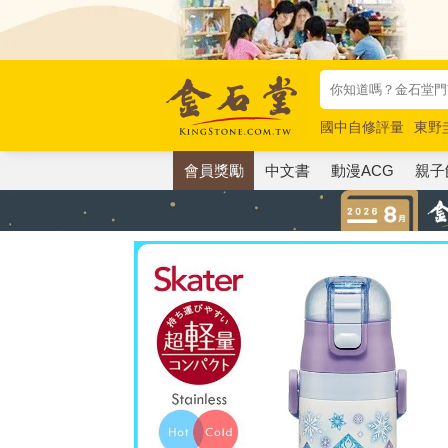
國中自修評量
東野
唯紅花綻放
奧德賽
會員獎勵
中文書
動漫ACG
親子