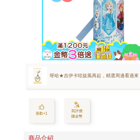
呀哈★吉伊卡哇旋風再起，精選周邊看過來
寫評價
喜歡+1
賺金幣
商品介紹