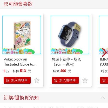
您可能會喜歡
Pokecology an
悠遊卡錶帶－藍色
IM
Illustrated Guide to
（20mm適用）
(50
Pokemon Ecology
IMD
513
490
9
折
特價
元
特價
元
特價
(Pokemon Pikachu
Press)
加入購物車
加入購物車
訂購/退換貨須知