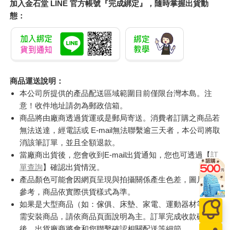
加入金石堂 LINE 官方帳號『完成綁定』，隨時掌握出貨動
態：
商品運送說明：
本公司所提供的產品配送區域範圍目前僅限台灣本島。注
意！收件地址請勿為郵政信箱。
商品將由廠商透過貨運或是郵局寄送。消費者訂購之商品若
無法送達，經電話或 E-mail無法聯繫逾三天者，本公司將取
消該筆訂單，並且全額退款。
當廠商出貨後，您會收到E-mail出貨通知，您也可透過【
訂
單查詢
】確認出貨情況。
產品顏色可能會因網頁呈現與拍攝關係產生色差，圖片僅供
參考，商品依實際供貨樣式為準。
如果是大型商品（如：傢俱、床墊、家電、運動器材等）及
需安裝商品，請依商品頁面說明為主。訂單完成收款確認
後，出貨廠商將會和您聯繫確認相關配送等細節。