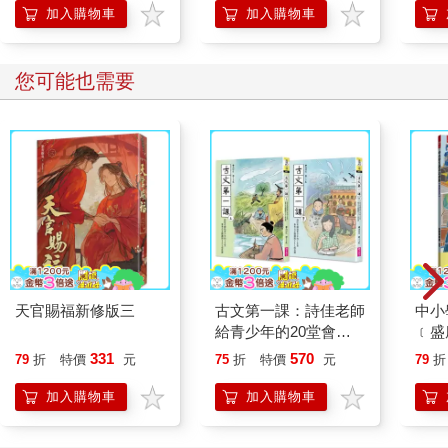
加入購物車
加入購物車
您可能也需要
天官賜福新修版三
古文第一課：詩佳老師
中小
給青少年的20堂會考
﹝盛
古文閱讀與SEL成長課
訓班
331
570
79
折
特價
元
75
折
特價
元
79
折
(一套2冊)
加入購物車
加入購物車