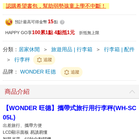
認購希望書包，幫助弱勢孩童上學不中斷！
15
預計最高可得金幣
點
?
100累1點 4點抵1元
HAPPY GO享
折抵無上限
分類：
居家休閒
＞
旅遊用品 | 行李箱
＞
行李箱 | 配件
＞
行李秤
追蹤
品牌：
WONDER 旺德
追蹤
商品介紹
【WONDER 旺德】攜帶式旅行用行李秤(WH-SC
05L)
出差旅行、攜帶方便
LCD顯示面板 易讀易懂
智慧省電，60秒自動關機