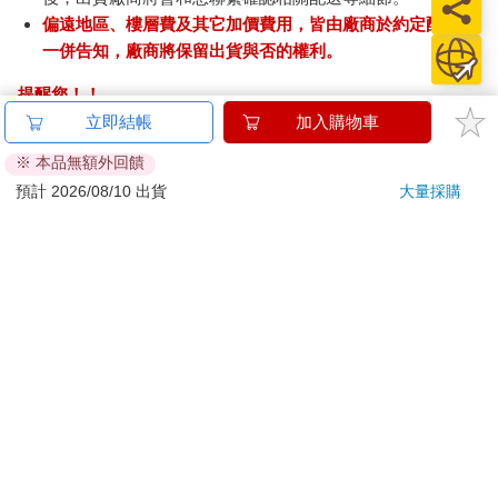
偏遠地區、樓層費及其它加價費用，皆由廠商於約定配送時
一併告知，廠商將保留出貨與否的權利。
提醒您！！
金石堂及銀行均不會請您操作ATM! 如接獲電話要求您前往
立即結帳
加入購物車
ATM提款機，請不要聽從指示，以免受騙上當！
※ 本品無額外回饋
退換貨須知：
預計 2026/08/10 出貨
大量採購
**提醒您，鑑賞期不等於試用期，退回商品須為全新狀態**
依據「消費者保護法」第19條及行政院消費者保護處公告之
「通訊交易解除權合理例外情事適用準則」，以下商品購買
後，除商品本身有瑕疵外，將不提供7天的猶豫期：
易於腐敗、保存期限較短或解約時即將逾期。（如：生
鮮食品）
依消費者要求所為之客製化給付。（客製化商品）
報紙、期刊或雜誌。（含MOOK、外文雜誌）
經消費者拆封之影音商品或電腦軟體。
非以有形媒介提供之數位內容或一經提供即為完成之線
上服務，經消費者事先同意始提供。（如：電子書、電