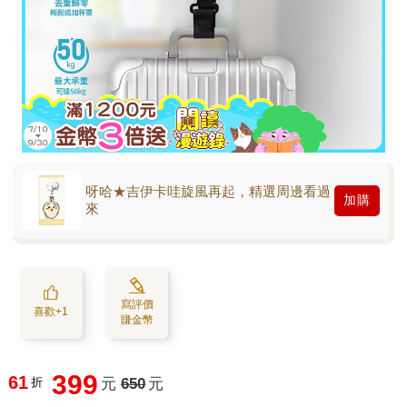
呀哈★吉伊卡哇旋風再起，精選周邊看過
加購
來
寫評價
喜歡+1
賺金幣
399
61
折
元
650
元