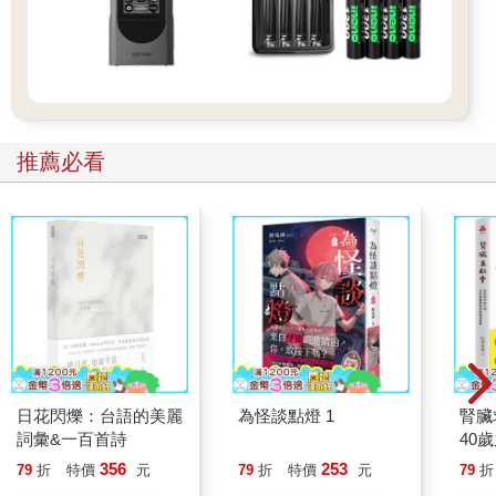
推薦必看
日花閃爍：台語的美麗
為怪談點燈 1
腎臟
詞彙&一百首詩
40
就告
356
253
79
折
特價
元
79
折
特價
元
79
折