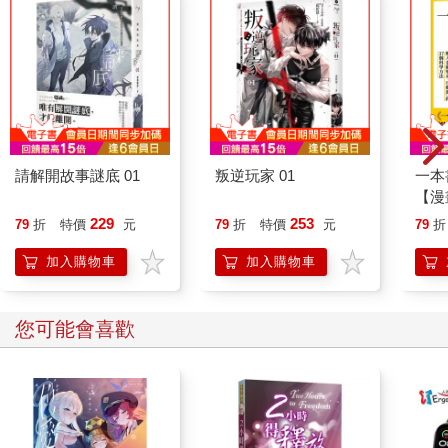
請解開故事謎底 01
叛逆玩家 01
一本
【漫
行動
229
253
79
折
特價
元
79
折
特價
元
79
折
開關
「行
加入購物車
加入購物車
學方
您可能會喜歡