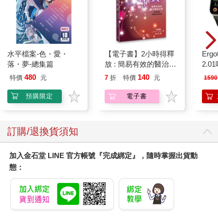
水平檔案-色・愛・
【電子書】2小時得釋
Ergot
落・夢-總集篇
放 : 簡易有效的醫治釋
2.
放手冊
480
140
特價
元
7
折
特價
元
1590
預購限定
電子書
訂購/退換貨須知
加入金石堂 LINE 官方帳號『完成綁定』，隨時掌握出貨動
態：