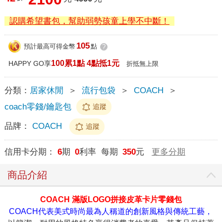
認購希望書包，幫助弱勢孩童上學不中斷！
105
預計最高可得金幣
點
?
100累1點 4點抵1元
HAPPY GO享
折抵無上限
分類：
居家休閒
＞
流行包袋
＞
COACH
＞
coach零錢/鑰匙包
追蹤
品牌：
COACH
追蹤
信用卡分期：
6
期
0
利率 每期
350
元
更多分期
商品介紹
COACH 滿版LOGO拼接皮革卡片零錢包
COACH代表美式時尚最為人稱道的創新風格與傳統工藝，