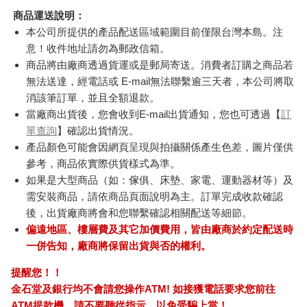
商品運送說明：
本公司所提供的產品配送區域範圍目前僅限台灣本島。注
意！收件地址請勿為郵政信箱。
商品將由廠商透過貨運或是郵局寄送。消費者訂購之商品若
無法送達，經電話或 E-mail無法聯繫逾三天者，本公司將取
消該筆訂單，並且全額退款。
當廠商出貨後，您會收到E-mail出貨通知，您也可透過【
訂
單查詢
】確認出貨情況。
產品顏色可能會因網頁呈現與拍攝關係產生色差，圖片僅供
參考，商品依實際供貨樣式為準。
如果是大型商品（如：傢俱、床墊、家電、運動器材等）及
需安裝商品，請依商品頁面說明為主。訂單完成收款確認
後，出貨廠商將會和您聯繫確認相關配送等細節。
偏遠地區、樓層費及其它加價費用，皆由廠商於約定配送時
一併告知，廠商將保留出貨與否的權利。
提醒您！！
金石堂及銀行均不會請您操作ATM! 如接獲電話要求您前往
ATM提款機，請不要聽從指示，以免受騙上當！