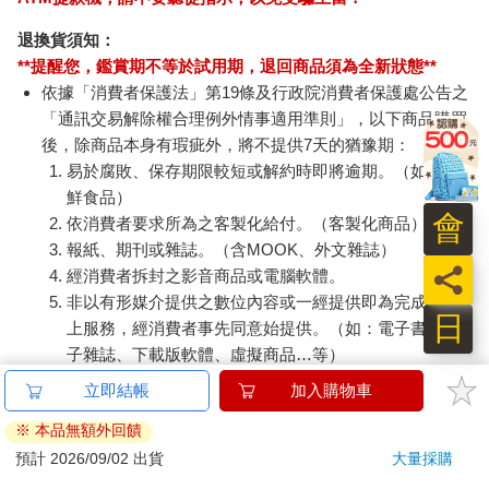
退換貨須知：
**提醒您，鑑賞期不等於試用期，退回商品須為全新狀態**
依據「消費者保護法」第19條及行政院消費者保護處公告之
「通訊交易解除權合理例外情事適用準則」，以下商品購買
後，除商品本身有瑕疵外，將不提供7天的猶豫期：
易於腐敗、保存期限較短或解約時即將逾期。（如：生
鮮食品）
會
依消費者要求所為之客製化給付。（客製化商品）
報紙、期刊或雜誌。（含MOOK、外文雜誌）
員
經消費者拆封之影音商品或電腦軟體。
非以有形媒介提供之數位內容或一經提供即為完成之線
日
上服務，經消費者事先同意始提供。（如：電子書、電
子雜誌、下載版軟體、虛擬商品…等）
已拆封之個人衛生用品。（如：內衣褲、刮鬍刀、除毛
刀…等）
若非上列種類商品，均享有到貨7天的猶豫期（含例假
日）。
辦理退換貨時，商品（組合商品恕無法接受單獨退貨）必須