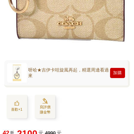
呀哈★吉伊卡哇旋風再起，精選周邊看過
加購
來
寫評價
喜歡+1
賺金幣
2100
42
折
元
4990
元