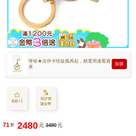
呀哈★吉伊卡哇旋風再起，精選周邊看過
加購
來
寫評價
喜歡+1
賺金幣
2480
71
折
元
3480
元