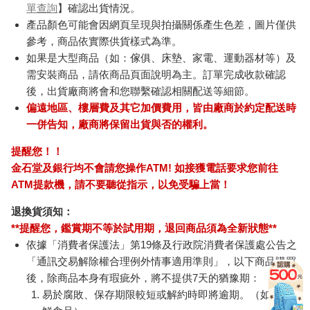
單查詢
】確認出貨情況。
產品顏色可能會因網頁呈現與拍攝關係產生色差，圖片僅供
參考，商品依實際供貨樣式為準。
如果是大型商品（如：傢俱、床墊、家電、運動器材等）及
需安裝商品，請依商品頁面說明為主。訂單完成收款確認
後，出貨廠商將會和您聯繫確認相關配送等細節。
偏遠地區、樓層費及其它加價費用，皆由廠商於約定配送時
一併告知，廠商將保留出貨與否的權利。
提醒您！！
金石堂及銀行均不會請您操作ATM! 如接獲電話要求您前往
ATM提款機，請不要聽從指示，以免受騙上當！
退換貨須知：
**提醒您，鑑賞期不等於試用期，退回商品須為全新狀態**
依據「消費者保護法」第19條及行政院消費者保護處公告之
「通訊交易解除權合理例外情事適用準則」，以下商品購買
後，除商品本身有瑕疵外，將不提供7天的猶豫期：
易於腐敗、保存期限較短或解約時即將逾期。（如：生