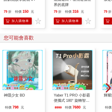
界的底牌
150
316
79
折
特價
元
79
折
特價
元
79
折
加入購物車
加入購物車
您可能會喜歡
神隱少女 BD
Yaber T1 PRO 小影霸
輝耀
便攜式 180° 旋轉智能
投影機
798
7680
特價
元
特價
元
特價
8990