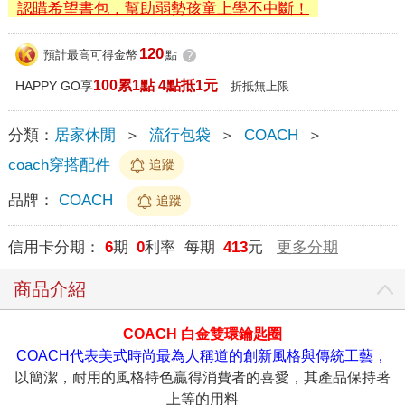
認購希望書包，幫助弱勢孩童上學不中斷！
120
預計最高可得金幣
點
?
100累1點 4點抵1元
HAPPY GO享
折抵無上限
分類：
居家休閒
＞
流行包袋
＞
COACH
＞
coach穿搭配件
追蹤
品牌：
COACH
追蹤
信用卡分期：
6
期
0
利率 每期
413
元
更多分期
商品介紹
COACH 白金雙環鑰匙圈
COACH代表美式時尚最為人稱道的創新風格與傳統工藝，
以簡潔，耐用的風格特色贏得消費者的喜愛，其產品保持著
上等的用料