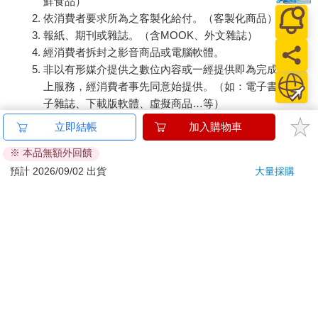
鮮食品）
依消費者要求所為之客製化給付。（客製化商品）
報紙、期刊或雜誌。（含MOOK、外文雜誌）
經消費者拆封之影音商品或電腦軟體。
非以有形媒介提供之數位內容或一經提供即為完成之線
上服務，經消費者事先同意始提供。（如：電子書、電
子雜誌、下載版軟體、虛擬商品…等）
已拆封之個人衛生用品。（如：內衣褲、刮鬍刀、除毛
立即結帳
加入購物車
刀…等）
※ 本品無額外回饋
若非上列種類商品，均享有到貨7天的猶豫期（含例假
日）。
預計 2026/09/02 出貨
大量採購
辦理退換貨時，商品（組合商品恕無法接受單獨退貨）必須
是您收到商品時的原始狀態（包含商品本體、配件、贈品、
保證書、所有附隨資料文件及原廠內外包裝…等），請勿直
接使用原廠包裝寄送，或於原廠包裝上黏貼紙張或書寫文
字。
退回商品若無法回復原狀，將請您負擔回復原狀所需費用，
嚴重時將影響您的退貨權益。