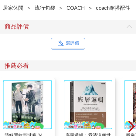
居家休閒
＞
流行包袋
＞
COACH
＞
coach穿搭配件
商品評價
寫評價
推薦必看
請解開故事謎底 04
底層邏輯：看清這個世
叛逆