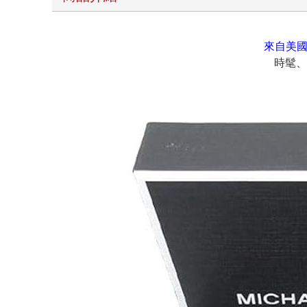
來自美國
時髦、