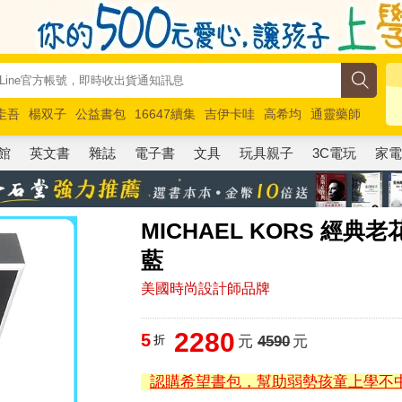
圭吾
楊双子
公益書包
16647續集
吉伊卡哇
高希均
通靈藥師
路邊攤新作
馬斯克
玩具總動員5
超慢跑
館
英文書
雜誌
電子書
文具
玩具親子
3C電玩
家
MICHAEL KORS 經
藍
美國時尚設計師品牌
2280
5
折
元
4590
元
認購希望書包，幫助弱勢孩童上學不