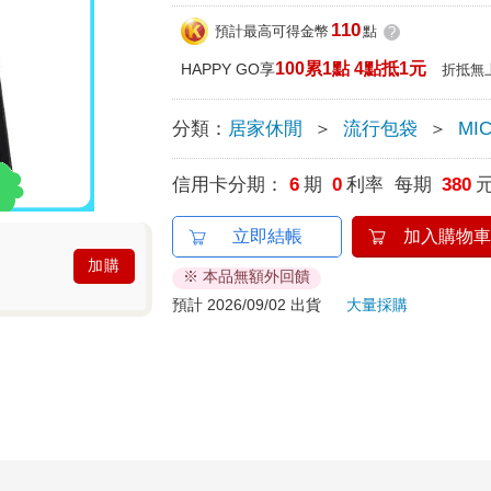
110
預計最高可得金幣
點
?
100累1點 4點抵1元
HAPPY GO享
折抵無
分類：
居家休閒
＞
流行包袋
＞
MI
信用卡分期：
6
期
0
利率 每期
380
立即結帳
加入購物車
加購
※ 本品無額外回饋
預計 2026/09/02 出貨
大量採購