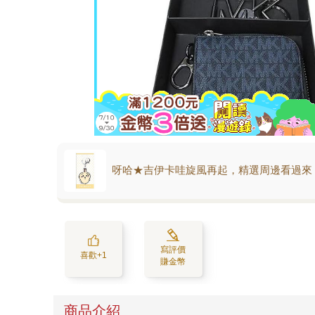
呀哈★吉伊卡哇旋風再起，精選周邊看過來
寫評價
喜歡+1
賺金幣
商品介紹