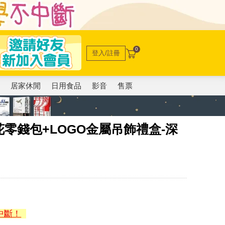
0
登入/註冊
電
居家休閒
日用食品
影音
售票
典老花零錢包+LOGO金屬吊飾禮盒-深
中斷！