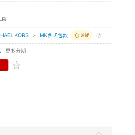
上限
CHAEL KORS
＞
MK各式包款
追蹤
?
元
更多分期