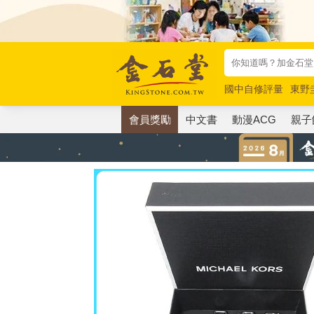
國中自修評量
東野
唯紅花綻放
奧德賽
會員獎勵
中文書
動漫ACG
親子