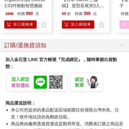
2.01吋衡動智慧腕錶
鷗】 造型長尾夾3入組
子
(8款可選) 凱蒂貓 Hello
890
399
特價
元
69
折
特價
元
特價
1590
Kitty 庫洛米 布丁狗 酷
企鵝
加入購物車
加入購物車
訂購/退換貨須知
加入金石堂 LINE 官方帳號『完成綁定』，隨時掌握出貨動
態：
商品運送說明：
本公司所提供的產品配送區域範圍目前僅限台灣本島。注
意！收件地址請勿為郵政信箱。
商品將由廠商透過貨運或是郵局寄送。消費者訂購之商品若