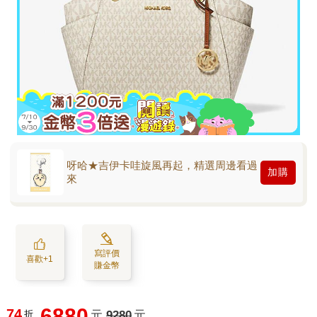
呀哈★吉伊卡哇旋風再起，精選周邊看過
加購
來
寫評價
喜歡+1
賺金幣
6880
74
折
元
9280
元