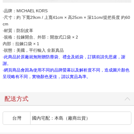
‧品牌：MICHAEL KORS
‧尺寸：約 下寬29cm / 上寬41cm × 高25cm × 深11cm/提把長度 約60
cm
‧材質：防刮皮革
‧規格：拉鍊開合、外部：開放式口袋 × 2
內部：拉鍊口袋 × 1
‧狀態：美國，平行輸入 全新真品
‧此商品於原廠就無附贈防塵袋、禮盒及紙袋，訂購前請先思慮，謝
謝。
‧網頁商品會因為使用不同的品牌螢幕以及解析度不同，造成圖片顏色
呈現略有不同，實物顏色更佳，請以實品為準。
配送方式
台灣
國內宅配：本島（廠商出貨）