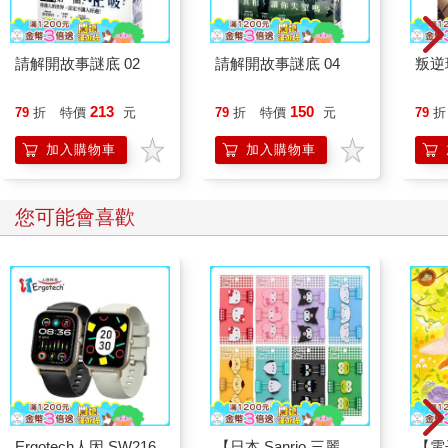
請解開故事謎底 02
請解開故事謎底 04
叛逆
213
150
79
折
特價
元
79
折
特價
元
79
折
加入購物車
加入購物車
您可能會喜歡
Ergotech人因 SW216
【日本 Sanrio 三麗
【電