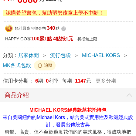
認購希望書包，幫助弱勢孩童上學不中斷！
340
預計最高可得金幣
點
?
100累1點 4點抵1元
HAPPY GO享
折抵無上限
分類：
居家休閒
＞
流行包袋
＞
MICHAEL KORS
＞
MK各式包款
追蹤
信用卡分期：
6
期
0
利率 每期
1147
元
更多分期
商品介紹
MICHAEL KORS經典款荖花托特包
來自美國紐約的Michael Kors，結合美式實用性及歐洲經典設
計，發展出傳統古典
時髦、高貴、但不至於過度花俏的的美式風格，很成功地把