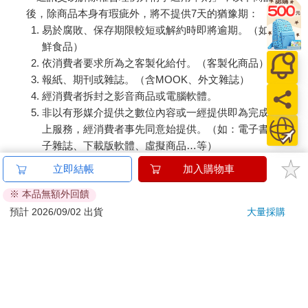
後，除商品本身有瑕疵外，將不提供7天的猶豫期：
易於腐敗、保存期限較短或解約時即將逾期。（如：生
鮮食品）
依消費者要求所為之客製化給付。（客製化商品）
報紙、期刊或雜誌。（含MOOK、外文雜誌）
經消費者拆封之影音商品或電腦軟體。
非以有形媒介提供之數位內容或一經提供即為完成之線
上服務，經消費者事先同意始提供。（如：電子書、電
子雜誌、下載版軟體、虛擬商品…等）
已拆封之個人衛生用品。（如：內衣褲、刮鬍刀、除毛
立即結帳
加入購物車
刀…等）
※ 本品無額外回饋
若非上列種類商品，均享有到貨7天的猶豫期（含例假
日）。
預計 2026/09/02 出貨
大量採購
辦理退換貨時，商品（組合商品恕無法接受單獨退貨）必須
是您收到商品時的原始狀態（包含商品本體、配件、贈品、
保證書、所有附隨資料文件及原廠內外包裝…等），請勿直
接使用原廠包裝寄送，或於原廠包裝上黏貼紙張或書寫文
字。