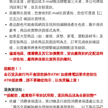
無法送達，經電話或 E-mail無法聯繫逾三天者，本公司將取
消該筆訂單，並且全額退款。
當廠商出貨後，您會收到E-mail出貨通知，您也可透過【
訂
單查詢
】確認出貨情況。
產品顏色可能會因網頁呈現與拍攝關係產生色差，圖片僅供
參考，商品依實際供貨樣式為準。
如果是大型商品（如：傢俱、床墊、家電、運動器材等）及
需安裝商品，請依商品頁面說明為主。訂單完成收款確認
後，出貨廠商將會和您聯繫確認相關配送等細節。
偏遠地區、樓層費及其它加價費用，皆由廠商於約定配送時
一併告知，廠商將保留出貨與否的權利。
提醒您！！
金石堂及銀行均不會請您操作ATM! 如接獲電話要求您前往
ATM提款機，請不要聽從指示，以免受騙上當！
退換貨須知：
**提醒您，鑑賞期不等於試用期，退回商品須為全新狀態**
依據「消費者保護法」第19條及行政院消費者保護處公告之
「通訊交易解除權合理例外情事適用準則」，以下商品購買