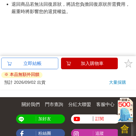
鮮食品）
依消費者要求所為之客製化給付。（客製化商品）
報紙、期刊或雜誌。（含MOOK、外文雜誌）
經消費者拆封之影音商品或電腦軟體。
非以有形媒介提供之數位內容或一經提供即為完成之線
上服務，經消費者事先同意始提供。（如：電子書、電
子雜誌、下載版軟體、虛擬商品…等）
已拆封之個人衛生用品。（如：內衣褲、刮鬍刀、除毛
刀…等）
若非上列種類商品，均享有到貨7天的猶豫期（含例假
日）。
辦理退換貨時，商品（組合商品恕無法接受單獨退貨）必須
是您收到商品時的原始狀態（包含商品本體、配件、贈品、
保證書、所有附隨資料文件及原廠內外包裝…等），請勿直
接使用原廠包裝寄送，或於原廠包裝上黏貼紙張或書寫文
字。
退回商品若無法回復原狀，將請您負擔回復原狀所需費用，
會
嚴重時將影響您的退貨權益。