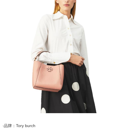
‧品牌：Tory burch