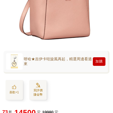
呀哈★吉伊卡哇旋風再起，精選周邊看過
加購
來
寫評價
喜歡+1
賺金幣
14500
73
折
元
19980
元