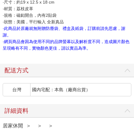
‧尺寸：約19 x 12.5 x 18 cm
‧材質：荔枝皮革
‧規格：磁釦開合，內有2貼袋
‧狀態：美國，平行輸入 全新真品
‧此商品於原廠就無附贈防塵袋、禮盒及紙袋，訂購前請先思慮，謝
謝。
‧網頁商品會因為使用不同的品牌螢幕以及解析度不同，造成圖片顏色
呈現略有不同，實物顏色更佳，請以實品為準。
配送方式
台灣
國內宅配：本島（廠商出貨）
詳細資料
居家休閒
＞
＞
＞