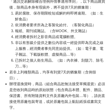
單查詢
】確認出貨情況。
產品顏色可能會因網頁呈現與拍攝關係產生色差，圖片僅供
參考，商品依實際供貨樣式為準。
如果是大型商品（如：傢俱、床墊、家電、運動器材等）及
需安裝商品，請依商品頁面說明為主。訂單完成收款確認
後，出貨廠商將會和您聯繫確認相關配送等細節。
偏遠地區、樓層費及其它加價費用，皆由廠商於約定配送時
一併告知，廠商將保留出貨與否的權利。
提醒您！！
金石堂及銀行均不會請您操作ATM! 如接獲電話要求您前往
ATM提款機，請不要聽從指示，以免受騙上當！
退換貨須知：
**提醒您，鑑賞期不等於試用期，退回商品須為全新狀態**
依據「消費者保護法」第19條及行政院消費者保護處公告之
「通訊交易解除權合理例外情事適用準則」，以下商品購買
後，除商品本身有瑕疵外，將不提供7天的猶豫期：
易於腐敗、保存期限較短或解約時即將逾期。（如：生