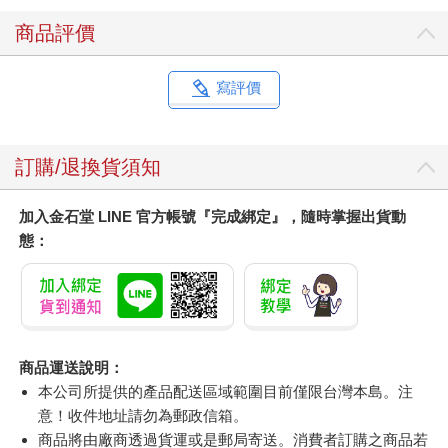
商品評價
寫評價
推薦必看
北歐時間：世界第一幸
腎臟求救中：真希望
祕密
福國度教會我的事
40歲之前洪永祥醫師
就告訴我這些事
314
379
79
折
特價
元
79
折
特價
元
79
折