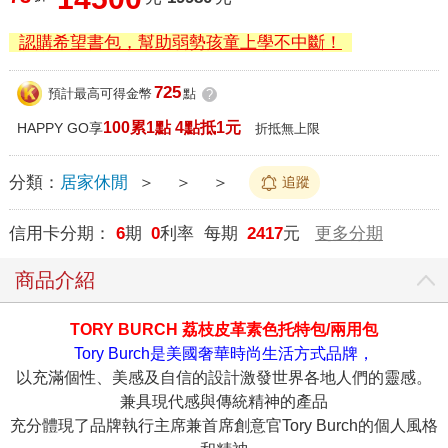
認購希望書包，幫助弱勢孩童上學不中斷！
725
預計最高可得金幣
點
?
100累1點 4點抵1元
HAPPY GO享
折抵無上限
分類：
居家休閒
＞
＞
＞
追蹤
信用卡分期：
6
期
0
利率 每期
2417
元
更多分期
商品介紹
TORY BURCH 荔枝皮革素色托特包/兩用包
Tory Burch是美國奢華時尚生活方式品牌，
以充滿個性、美感及自信的設計激發世界各地人們的靈感。
兼具現代感與傳統精神的產品
充分體現了品牌執行主席兼首席創意官Tory Burch的個人風格