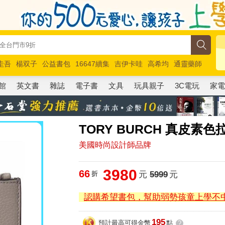
圭吾
楊双子
公益書包
16647續集
吉伊卡哇
高希均
通靈藥師
路邊攤新作
馬斯克
玩具總動員5
超慢跑
館
英文書
雜誌
電子書
文具
玩具親子
3C電玩
家
TORY BURCH 真皮素
美國時尚設計師品牌
3980
66
折
元
5999
元
認購希望書包，幫助弱勢孩童上學不
195
預計最高可得金幣
點
?