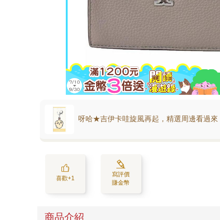
呀哈★吉伊卡哇旋風再起，精選周邊看過來
寫評價
喜歡+1
賺金幣
商品介紹