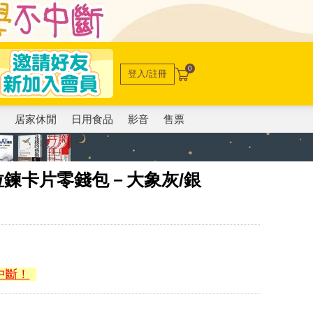
0
登入/註冊
電
居家休閒
日用食品
影音
售票
色拉鍊卡片零錢包－大象灰/銀
中斷！