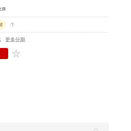
上限
蹤
?
元
更多分期