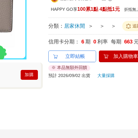
100累1點 4點抵1元
HAPPY GO享
折抵無
分類：
居家休閒
＞
＞
＞
追
信用卡分期：
6
期
0
利率 每期
663
立即結帳
加入購物車
※ 本品無額外回饋
加購
預計 2026/09/02 出貨
大量採購