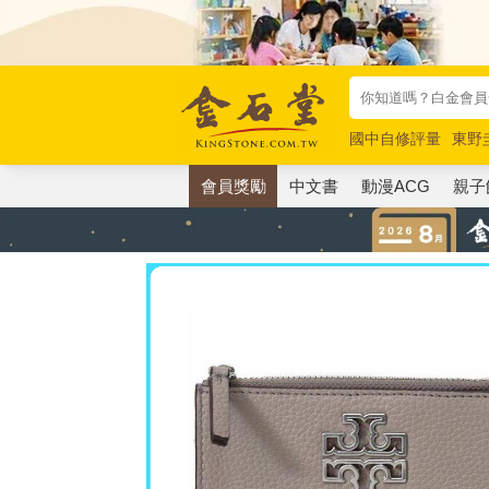
國中自修評量
東野
唯紅花綻放
奧德賽
會員獎勵
中文書
動漫ACG
親子