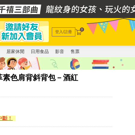
0
登入/註冊
電
居家休閒
日用食品
影音
售票
刮皮革素色肩背斜背包－酒紅
中斷！