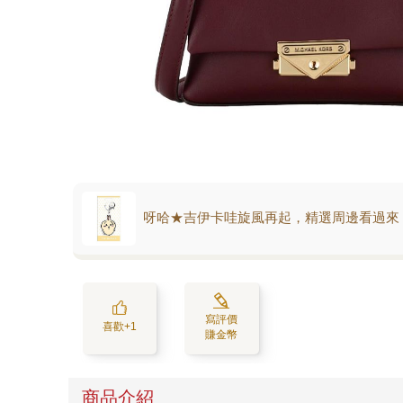
呀哈★吉伊卡哇旋風再起，精選周邊看過來
寫評價
喜歡+1
賺金幣
商品介紹