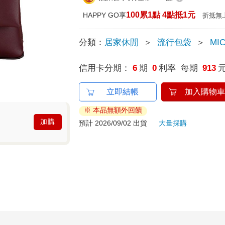
100累1點 4點抵1元
HAPPY GO享
折抵無
分類：
居家休閒
＞
流行包袋
＞
MI
信用卡分期：
6
期
0
利率 每期
913
立即結帳
加入購物車
※ 本品無額外回饋
加購
預計 2026/09/02 出貨
大量採購