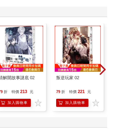
請解開故事謎底 02
叛逆玩家 02
北歐時
福國度
213
221
79
折
特價
元
79
折
特價
元
79
折
加入購物車
加入購物車
加