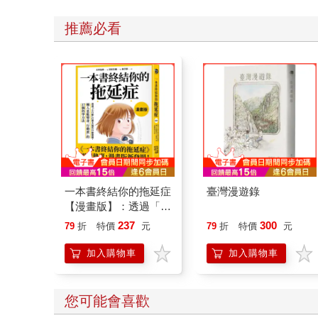
推薦必看
一本書終結你的拖延症
臺灣漫遊錄
【漫畫版】：透過「小
行動」打開大腦的行動
237
300
79
折
特價
元
79
折
特價
元
開關，懶人也能變身
「行動派」的37個科
加入購物車
加入購物車
學方法
您可能會喜歡