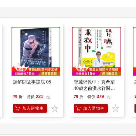
請解開故事謎底 05
腎臟求救中：真希望
40歲之前洪永祥醫師
就告訴我這些事
221
379
79
折
特價
元
79
折
特價
元
加入購物車
加入購物車