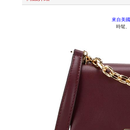
來自美國
時髦、