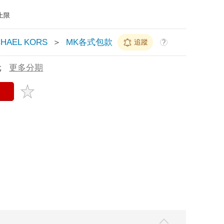
上限
CHAEL KORS
＞
MK各式包款
追蹤
?
元
更多分期