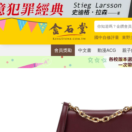
國中自修評量
東野
唯紅花綻放
奧德賽
會員獎勵
中文書
動漫ACG
親子