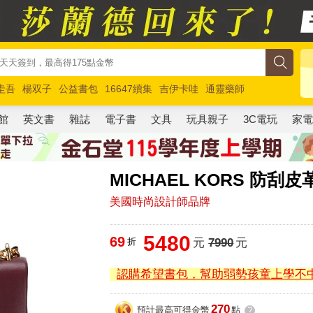
圭吾
楊双子
公益書包
16647續集
吉伊卡哇
通靈藥師
路邊攤新作
馬斯克
玩具總動員5
超慢跑
館
英文書
雜誌
電子書
文具
玩具親子
3C電玩
家
MICHAEL KORS 防
美國時尚設計師品牌
5480
69
折
元
7990
元
認購希望書包，幫助弱勢孩童上學不
270
預計最高可得金幣
點
?