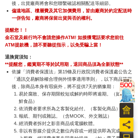
後，出貨廠商將會和您聯繫確認相關配送等細節。
偏遠地區、樓層費及其它加價費用，皆由廠商於約定配送時
一併告知，廠商將保留出貨與否的權利。
提醒您！！
金石堂及銀行均不會請您操作ATM! 如接獲電話要求您前往
ATM提款機，請不要聽從指示，以免受騙上當！
退換貨須知：
**提醒您，鑑賞期不等於試用期，退回商品須為全新狀態**
依據「消費者保護法」第19條及行政院消費者保護處公告之
「通訊交易解除權合理例外情事適用準則」，以下商品購買
後，除商品本身有瑕疵外，將不提供7天的猶豫期：
易於腐敗、保存期限較短或解約時即將逾期。（如：生
鮮食品）
會
依消費者要求所為之客製化給付。（客製化商品）
報紙、期刊或雜誌。（含MOOK、外文雜誌）
員
經消費者拆封之影音商品或電腦軟體。
非以有形媒介提供之數位內容或一經提供即為完成之線