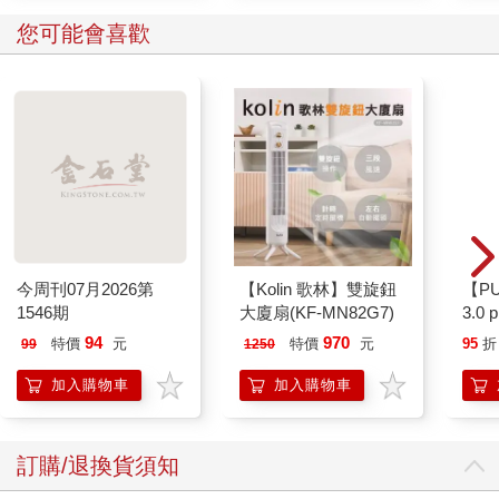
您可能會喜歡
今周刊07月2026第
【Kolin 歌林】雙旋鈕
【P
1546期
大廈扇(KF-MN82G7)
3.0
黑 
94
970
特價
元
特價
元
95
折
99
1250
加入購物車
加入購物車
訂購/退換貨須知