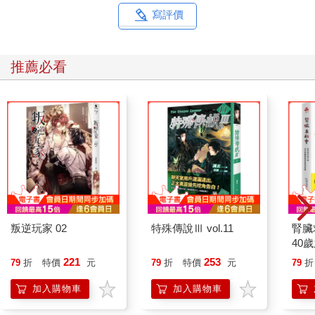
寫評價
推薦必看
叛逆玩家 02
特殊傳說Ⅲ vol.11
腎臟
40
就告
221
253
79
折
特價
元
79
折
特價
元
79
折
加入購物車
加入購物車