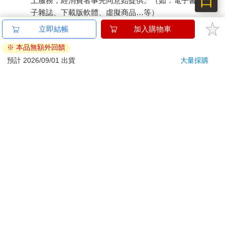
日
上服務，經消費者事先同意始提供。（如：電子書、電
子雜誌、下載版軟體、虛擬商品…等）
已拆封之個人衛生用品。（如：內衣褲、刮鬍刀、除毛
刀…等）
若非上列種類商品，均享有到貨7天的猶豫期（含例假
日）。
辦理退換貨時，商品（組合商品恕無法接受單獨退貨）必須
是您收到商品時的原始狀態（包含商品本體、配件、贈品、
保證書、所有附隨資料文件及原廠內外包裝…等），請勿直
接使用原廠包裝寄送，或於原廠包裝上黏貼紙張或書寫文
字。
退回商品若無法回復原狀，將請您負擔回復原狀所需費用，
嚴重時將影響您的退貨權益。