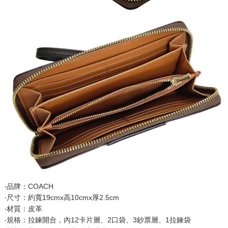
‧品牌：COACH
‧尺寸：約寬19cmx高10cmx厚2.5cm
‧材質：皮革
‧規格：拉鍊開合，內12卡片層、2口袋、3鈔票層、1拉鍊袋