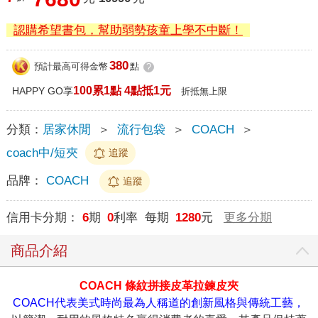
認購希望書包，幫助弱勢孩童上學不中斷！
380
預計最高可得金幣
點
?
100累1點 4點抵1元
HAPPY GO享
折抵無上限
分類：
居家休閒
＞
流行包袋
＞
COACH
＞
coach中/短夾
追蹤
品牌：
COACH
追蹤
信用卡分期：
6
期
0
利率 每期
1280
元
更多分期
商品介紹
COACH 條紋拼接皮革拉鍊皮夾
COACH代表美式時尚最為人稱道的創新風格與傳統工藝，