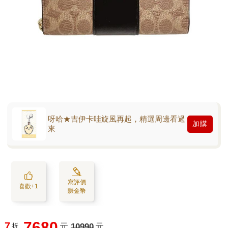
呀哈★吉伊卡哇旋風再起，精選周邊看過
加購
來
寫評價
喜歡+1
賺金幣
7680
7
折
元
10990
元