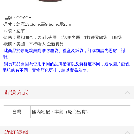
‧品牌：COACH
‧尺寸：約寬13.3cmx高9.5cmx厚2cm
‧材質：皮革
‧規格：壓扣開合，內6卡夾層、1透明夾層、1拉鍊零錢袋、1貼袋
‧狀態：美國，平行輸入 全新真品
‧此商品於原廠就無附贈防塵袋、禮盒及紙袋，訂購前請先思慮，謝
謝。
‧網頁商品會因為使用不同的品牌螢幕以及解析度不同，造成圖片顏色
呈現略有不同，實物顏色更佳，請以實品為準。
配送方式
台灣
國內宅配：本島（廠商出貨）
詳細資料