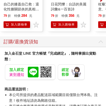
自己的膝蓋自己救：退
日花閃爍：台語的美麗
杖藜
化性膝關節炎的真相
詞彙&一百首詩
意、
【暢銷增訂版】
恭談
284
356
79
折
特價
元
79
折
特價
元
79
折
想
加入購物車
加入購物車
訂購/退換貨須知
加入金石堂 LINE 官方帳號『完成綁定』，隨時掌握出貨動
態：
商品運送說明：
本公司所提供的產品配送區域範圍目前僅限台灣本島。注
意！收件地址請勿為郵政信箱。