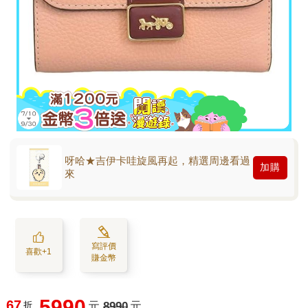
呀哈★吉伊卡哇旋風再起，精選周邊看過
加購
來
寫評價
喜歡+1
賺金幣
5990
67
折
元
8990
元