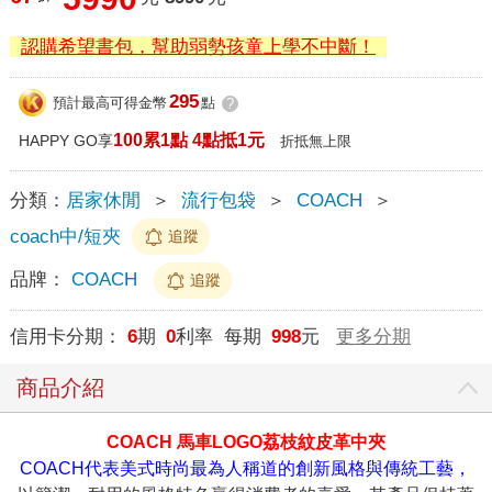
認購希望書包，幫助弱勢孩童上學不中斷！
295
預計最高可得金幣
點
?
100累1點 4點抵1元
HAPPY GO享
折抵無上限
分類：
居家休閒
＞
流行包袋
＞
COACH
＞
coach中/短夾
追蹤
品牌：
COACH
追蹤
信用卡分期：
6
期
0
利率 每期
998
元
更多分期
商品介紹
COACH 馬車LOGO荔枝紋皮革中夾
COACH代表美式時尚最為人稱道的創新風格與傳統工藝，