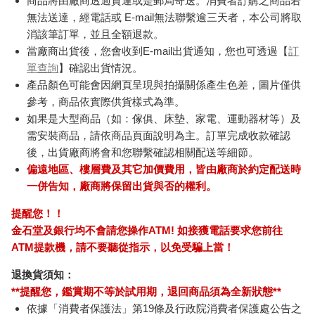
商品將由廠商透過貨運或是郵局寄送。消費者訂購之商品若
無法送達，經電話或 E-mail無法聯繫逾三天者，本公司將取
消該筆訂單，並且全額退款。
當廠商出貨後，您會收到E-mail出貨通知，您也可透過【
訂
單查詢
】確認出貨情況。
產品顏色可能會因網頁呈現與拍攝關係產生色差，圖片僅供
參考，商品依實際供貨樣式為準。
如果是大型商品（如：傢俱、床墊、家電、運動器材等）及
需安裝商品，請依商品頁面說明為主。訂單完成收款確認
後，出貨廠商將會和您聯繫確認相關配送等細節。
偏遠地區、樓層費及其它加價費用，皆由廠商於約定配送時
一併告知，廠商將保留出貨與否的權利。
提醒您！！
金石堂及銀行均不會請您操作ATM! 如接獲電話要求您前往
ATM提款機，請不要聽從指示，以免受騙上當！
退換貨須知：
**提醒您，鑑賞期不等於試用期，退回商品須為全新狀態**
依據「消費者保護法」第19條及行政院消費者保護處公告之