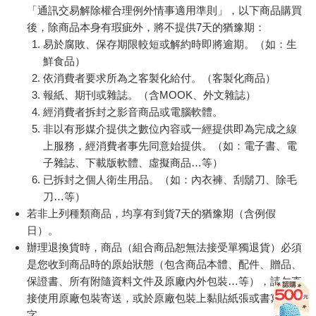
「通訊交易解除權合理例外情事適用準則」，以下商品購買
後，除商品本身有瑕疵外，將不提供7天的猶豫期：
易於腐敗、保存期限較短或解約時即將逾期。（如：生
鮮食品）
依消費者要求所為之客製化給付。（客製化商品）
報紙、期刊或雜誌。（含MOOK、外文雜誌）
經消費者拆封之影音商品或電腦軟體。
非以有形媒介提供之數位內容或一經提供即為完成之線
上服務，經消費者事先同意始提供。（如：電子書、電
子雜誌、下載版軟體、虛擬商品…等）
已拆封之個人衛生用品。（如：內衣褲、刮鬍刀、除毛
刀…等）
若非上列種類商品，均享有到貨7天的猶豫期（含例假
日）。
辦理退換貨時，商品（組合商品恕無法接受單獨退貨）必須
是您收到商品時的原始狀態（包含商品本體、配件、贈品、
保證書、所有附隨資料文件及原廠內外包裝…等），請勿直
接使用原廠包裝寄送，或於原廠包裝上黏貼紙張或書寫文
字。