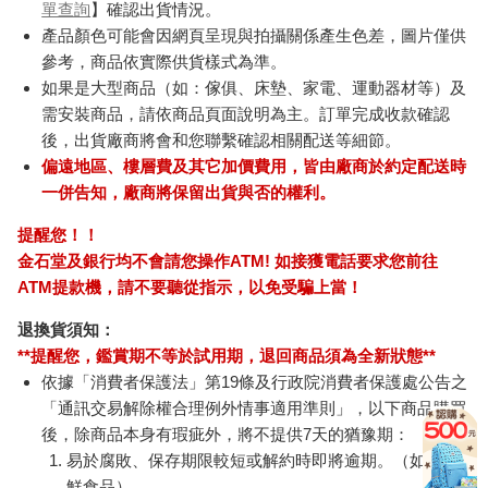
單查詢
】確認出貨情況。
產品顏色可能會因網頁呈現與拍攝關係產生色差，圖片僅供
參考，商品依實際供貨樣式為準。
如果是大型商品（如：傢俱、床墊、家電、運動器材等）及
需安裝商品，請依商品頁面說明為主。訂單完成收款確認
後，出貨廠商將會和您聯繫確認相關配送等細節。
偏遠地區、樓層費及其它加價費用，皆由廠商於約定配送時
一併告知，廠商將保留出貨與否的權利。
提醒您！！
金石堂及銀行均不會請您操作ATM! 如接獲電話要求您前往
ATM提款機，請不要聽從指示，以免受騙上當！
退換貨須知：
**提醒您，鑑賞期不等於試用期，退回商品須為全新狀態**
依據「消費者保護法」第19條及行政院消費者保護處公告之
「通訊交易解除權合理例外情事適用準則」，以下商品購買
後，除商品本身有瑕疵外，將不提供7天的猶豫期：
易於腐敗、保存期限較短或解約時即將逾期。（如：生
鮮食品）