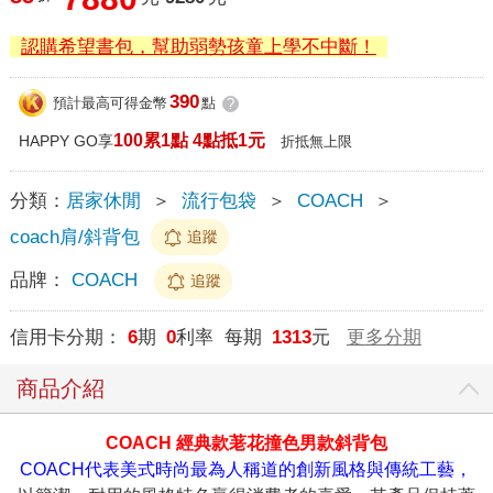
認購希望書包，幫助弱勢孩童上學不中斷！
390
預計最高可得金幣
點
?
100累1點 4點抵1元
HAPPY GO享
折抵無上限
分類：
居家休閒
＞
流行包袋
＞
COACH
＞
coach肩/斜背包
追蹤
品牌：
COACH
追蹤
信用卡分期：
6
期
0
利率 每期
1313
元
更多分期
商品介紹
COACH 經典款荖花撞色男款斜背包
COACH代表美式時尚最為人稱道的創新風格與傳統工藝，