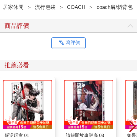
居家休閒
＞
流行包袋
＞
COACH
＞
coach肩/斜背包
商品評價
寫評價
推薦必看
叛逆玩家 01
請解開故事謎底 03
如果