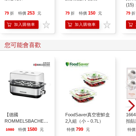
(1
貓漫
253
150
79
折
特價
元
79
折
特價
元
79
折
加入購物車
加入購物車
您可能會喜歡
【德國
FoodSaver真空密鮮盒
1664
ROMMELSBACHE諾
2入組（小－0.7L）
拍貼
曼百赫】多功能煮蛋
1580
799
特價
元
特價
元
特價
1980
器/可煮6顆蛋