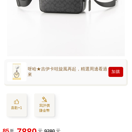
呀哈★吉伊卡哇旋風再起，精選周邊看過
加購
來
寫評價
喜歡+1
賺金幣
7880
85
折
元
9280
元