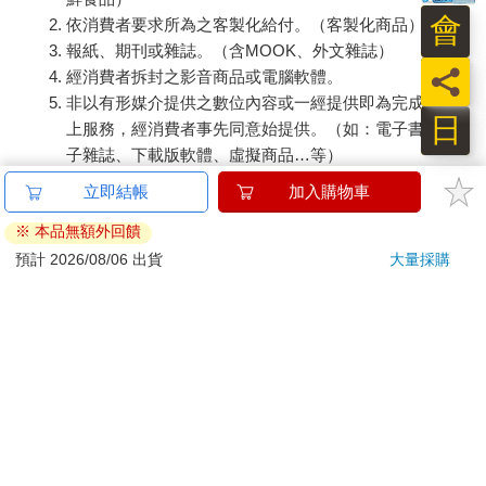
會
依消費者要求所為之客製化給付。（客製化商品）
報紙、期刊或雜誌。（含MOOK、外文雜誌）
員
經消費者拆封之影音商品或電腦軟體。
非以有形媒介提供之數位內容或一經提供即為完成之線
日
上服務，經消費者事先同意始提供。（如：電子書、電
子雜誌、下載版軟體、虛擬商品…等）
已拆封之個人衛生用品。（如：內衣褲、刮鬍刀、除毛
立即結帳
加入購物車
刀…等）
※ 本品無額外回饋
若非上列種類商品，均享有到貨7天的猶豫期（含例假
日）。
預計 2026/08/06 出貨
大量採購
辦理退換貨時，商品（組合商品恕無法接受單獨退貨）必須
是您收到商品時的原始狀態（包含商品本體、配件、贈品、
保證書、所有附隨資料文件及原廠內外包裝…等），請勿直
接使用原廠包裝寄送，或於原廠包裝上黏貼紙張或書寫文
字。
退回商品若無法回復原狀，將請您負擔回復原狀所需費用，
嚴重時將影響您的退貨權益。