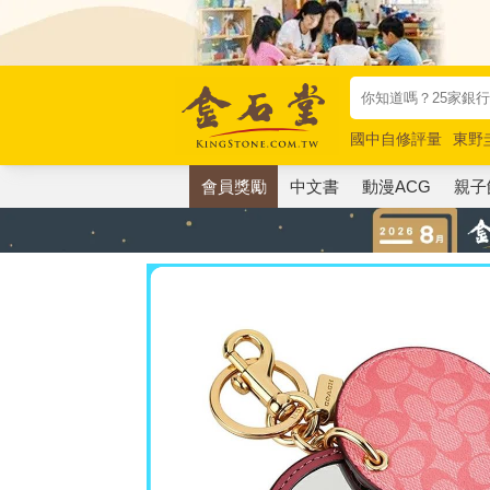
國中自修評量
東野
唯紅花綻放
奧德賽
會員獎勵
中文書
動漫ACG
親子