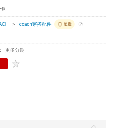
上限
ACH
＞
coach穿搭配件
追蹤
?
元
更多分期