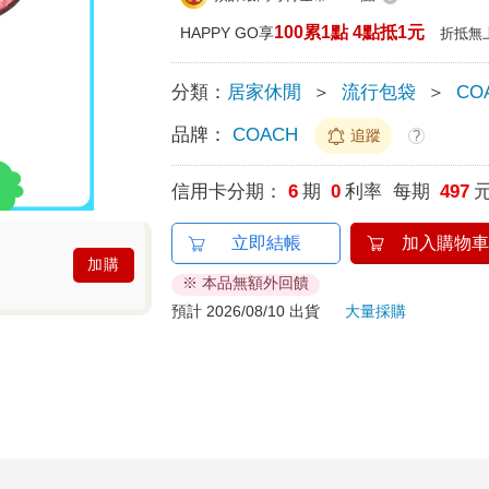
100累1點 4點抵1元
HAPPY GO享
折抵無
分類：
居家休閒
＞
流行包袋
＞
CO
品牌：
COACH
追蹤
?
信用卡分期：
6
期
0
利率 每期
497
立即結帳
加入購物車
加購
※ 本品無額外回饋
預計 2026/08/10 出貨
大量採購