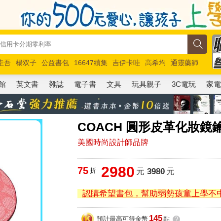
圭吾
楊双子
公益書包
16647續集
吉伊卡哇
高希均
通靈藥師
路邊攤新作
馬斯克
玩具總動員5
超慢跑
館
英文書
雜誌
電子書
文具
玩具親子
3C電玩
家
COACH 圓形皮革化妝鏡
美國時尚設計師品牌
2980
75
折
元
3980
元
認購希望書包，幫助弱勢孩童上學不
145
預計最高可得金幣
點
?