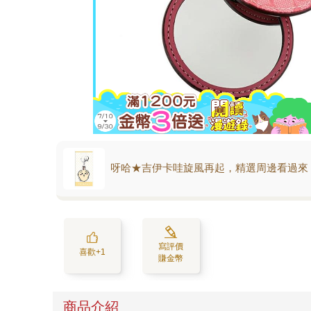
呀哈★吉伊卡哇旋風再起，精選周邊看過來
寫評價
喜歡+1
賺金幣
商品介紹