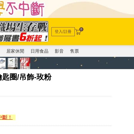
0
登入/註冊
電
居家休閒
日用食品
影音
售票
鑰匙圈/吊飾-玫粉
中斷！