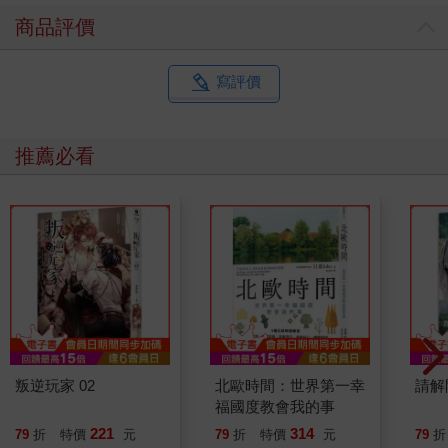
商品評價
寫評價
推薦必看
叛逆玩家 02
北歐時間：世界第一幸
請解
福國度教會我的事
221
314
79
折
特價
元
79
折
特價
元
79
折