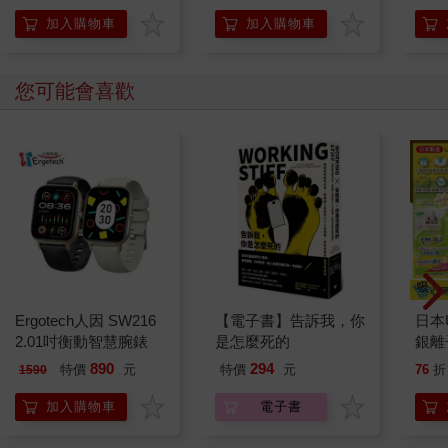
加入購物車
加入購物車
您可能會喜歡
Ergotech人因 SW216
【電子書】告訴我，你
日本U
2.01吋衡動智慧腕錶
是怎麼死的
銀離
乾爽
890
294
特價
元
特價
元
76
折
1590
墊2
防滲
加入購物車
電子書
尿色
品不