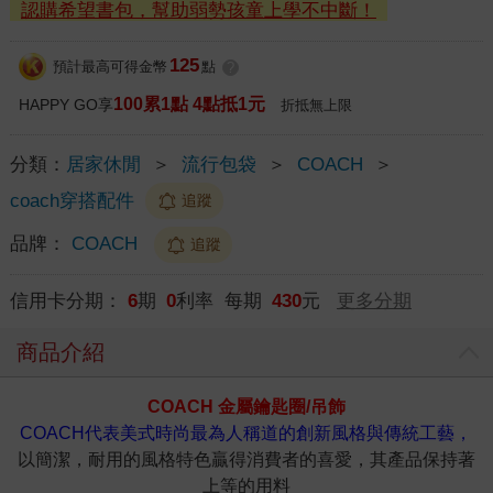
認購希望書包，幫助弱勢孩童上學不中斷！
125
預計最高可得金幣
點
?
100累1點 4點抵1元
HAPPY GO享
折抵無上限
分類：
居家休閒
＞
流行包袋
＞
COACH
＞
coach穿搭配件
追蹤
品牌：
COACH
追蹤
信用卡分期：
6
期
0
利率 每期
430
元
更多分期
商品介紹
COACH 金屬鑰匙圈/吊飾
COACH代表美式時尚最為人稱道的創新風格與傳統工藝，
以簡潔，耐用的風格特色贏得消費者的喜愛，其產品保持著
上等的用料