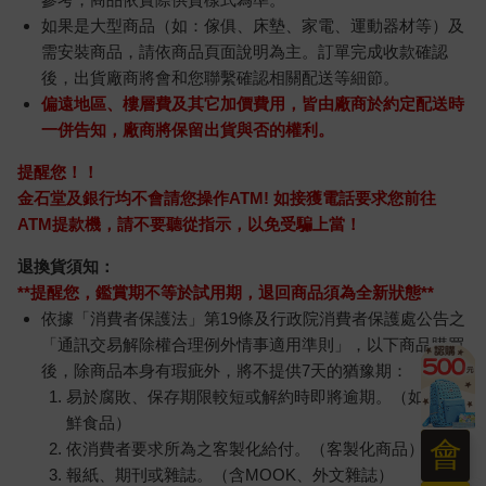
如果是大型商品（如：傢俱、床墊、家電、運動器材等）及
需安裝商品，請依商品頁面說明為主。訂單完成收款確認
後，出貨廠商將會和您聯繫確認相關配送等細節。
偏遠地區、樓層費及其它加價費用，皆由廠商於約定配送時
一併告知，廠商將保留出貨與否的權利。
提醒您！！
金石堂及銀行均不會請您操作ATM! 如接獲電話要求您前往
ATM提款機，請不要聽從指示，以免受騙上當！
退換貨須知：
**提醒您，鑑賞期不等於試用期，退回商品須為全新狀態**
依據「消費者保護法」第19條及行政院消費者保護處公告之
「通訊交易解除權合理例外情事適用準則」，以下商品購買
後，除商品本身有瑕疵外，將不提供7天的猶豫期：
易於腐敗、保存期限較短或解約時即將逾期。（如：生
鮮食品）
會
依消費者要求所為之客製化給付。（客製化商品）
報紙、期刊或雜誌。（含MOOK、外文雜誌）