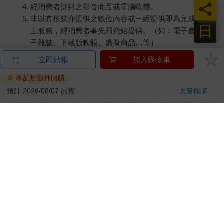
員
經消費者拆封之影音商品或電腦軟體。
非以有形媒介提供之數位內容或一經提供即為完成之線
日
上服務，經消費者事先同意始提供。（如：電子書、電
子雜誌、下載版軟體、虛擬商品…等）
已拆封之個人衛生用品。（如：內衣褲、刮鬍刀、除毛
刀…等）
若非上列種類商品，均享有到貨7天的猶豫期（含例假
日）。
辦理退換貨時，商品（組合商品恕無法接受單獨退貨）必須
是您收到商品時的原始狀態（包含商品本體、配件、贈品、
保證書、所有附隨資料文件及原廠內外包裝…等），請勿直
接使用原廠包裝寄送，或於原廠包裝上黏貼紙張或書寫文
字。
退回商品若無法回復原狀，將請您負擔回復原狀所需費用，
嚴重時將影響您的退貨權益。