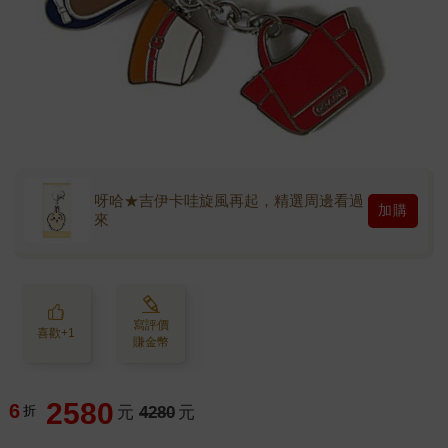
呀哈★吉伊卡哇旋風再起，精選周邊看過
加購
來
寫評價
喜歡+1
賺金幣
2580
6
折
元
4280
元